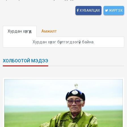
ХУВААЛЦАХ
ЖИРГЭХ
Хурдан хүлгүүд
Амжилт
Хурдан хүлэг бүртгэгдээгүй байна.
ХОЛБООТОЙ МЭДЭЭ