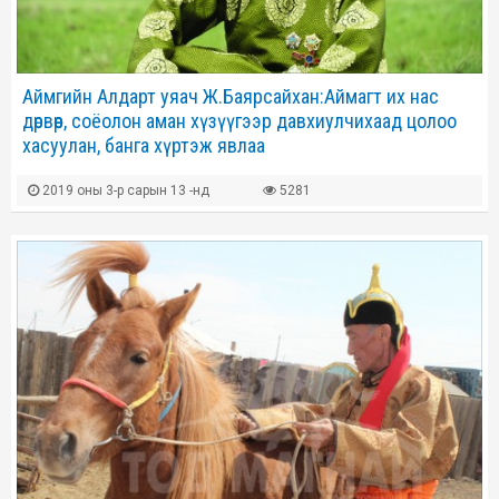
Аймгийн Алдарт уяач Ж.Баярсайхан:Аймагт их нас
дөрвөөр, соёолон аман хүзүүгээр давхиулчихаад цолоо
хасуулан, банга хүртэж явлаа
2019 оны 3-р сарын 13 -нд
5281