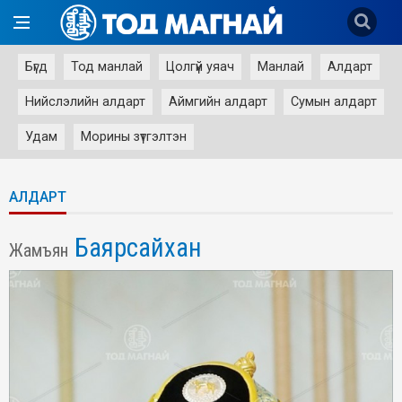
Бүгд
Тод манлай
Цолгүй уяач
Манлай
Алдарт
Нийслэлийн алдарт
Аймгийн алдарт
Сумын алдарт
Удам
Морины зүтгэлтэн
АЛДАРТ
Баярсайхан
Жамъян