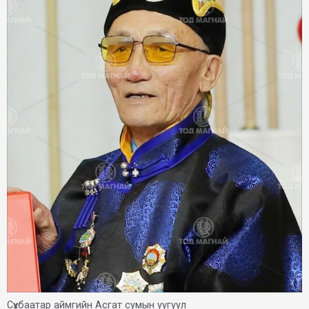
Сүхбаатар аймгийн Асгат сумын уугуул