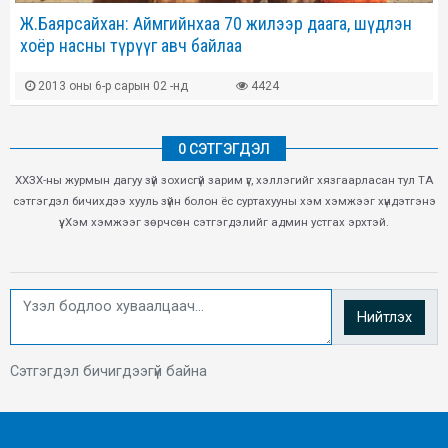
Ж.Баярсайхан: Аймгийнхаа 70 жилээр даага, шүдлэн
хоёр насны түрүүг авч байлаа
2013 оны 6-р сарын 02 -нд
4424
0 СЭТГЭГДЭЛ
ХХЗХ-ны журмын дагуу зүй зохисгүй зарим үг, хэллэгийг хязгаарласан тул ТА
сэтгэгдэл бичихдээ хууль зүйн болон ёс суртахууны хэм хэмжээг хүндэтгэнэ
үү. Хэм хэмжээг зөрчсөн сэтгэгдэлийг админ устгах эрхтэй.
Нийтлэх
Сэтгэгдэл бичигдээгүй байна