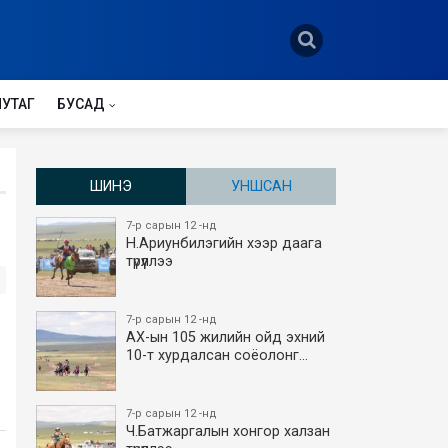
НУТАГ
БУСАД
ШИНЭ
УНШСАН
7-р сарын 12 -нд
Н.Ариунбилэгийн хээр даага
түрүүллээ
7-р сарын 12 -нд
АХ-ын 105 жилийн ойд эхний
10-т хурдалсан соёолонг…
7-р сарын 12 -нд
Ч.Батжаргалын хонгор халзан