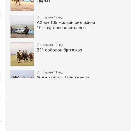
түрүүллээ
7-р сарын 12 -нд
АХ-ын 105 жилийн ойд эхний
10-т хурдалсан их насны…
7-р сарын 12 -нд
231 соёолон бүртгүүлжээ
7-р сарын 11 -нд
Жигүүр халтар Даян түмэн эх
боллоо
н
7-р сарын 11 -нд
АХ-ын 105 жилийн ойд эхний
10-т хурдалсан азаргану…
7-р сарын 11 -нд