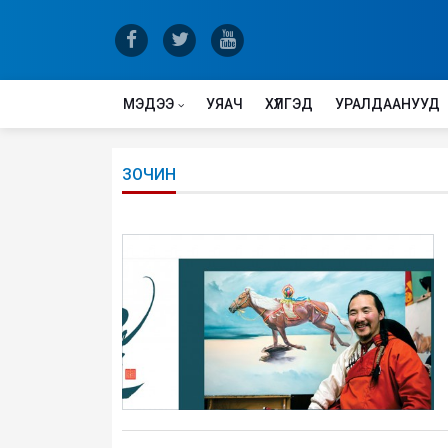
МЭДЭЭ
УЯАЧ
ХҮЛГЭД
УРАЛДААНУУД
ЗОЧИН