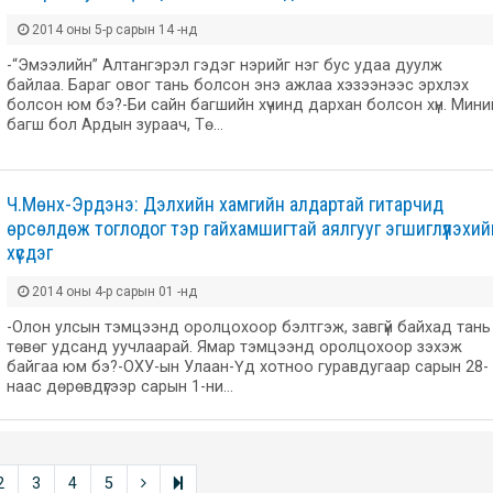
2014 оны 5-р сарын 14 -нд
-“Эмээлийн” Алтангэрэл гэдэг нэрийг нэг бус удаа дуулж
байлаа. Бараг овог тань болсон энэ ажлаа хэзээнээс эрхлэх
болсон юм бэ?-Би сайн багшийн хүчинд дархан болсон хүн. Мини
багш бол Ардын зураач, Тө…
Ч.Мөнх-Эрдэнэ: Дэлхийн хамгийн алдартай гитарчид
өрсөлдөж тоглодог тэр гайхамшигтай аялгууг эгшиглүүлэхий
хүсдэг
2014 оны 4-р сарын 01 -нд
-Олон улсын тэмцээнд оролцохоор бэлтгэж, завгүй байхад тань
төвөг удсанд уучлаарай. Ямар тэмцээнд оролцохоор зэхэж
байгаа юм бэ?-ОХУ-ын Улаан-Үд хотноо гуравдугаар сарын 28-
наас дөрөвдүгээр сарын 1-ни…
2
3
4
5