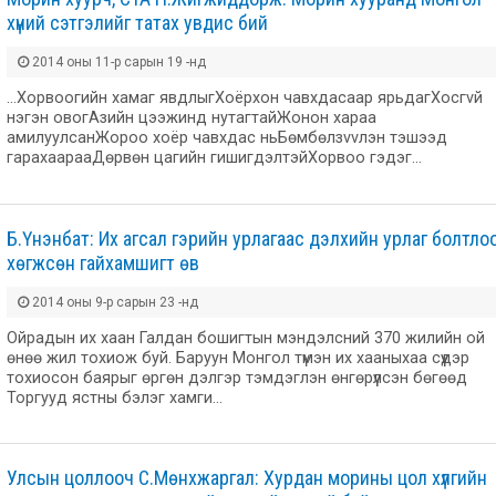
хүний сэтгэлийг татах увдис бий
2014 оны 11-р сарын 19 -нд
...Хорвоогийн хамаг явдлыгХоёрхон чавхдасаар ярьдагХосгvй
нэгэн овогАзийн цээжинд нутагтайЖонон хараа
амилуулсанЖороо хоёр чавхдас ньБөмбөлзvvлэн тэшээд
гарахаарааДөрвөн цагийн гишигдэлтэйХорвоо гэдэг…
Б.Үнэнбат: Их агсал гэрийн урлагаас дэлхийн урлаг болтло
хөгжсөн гайхамшигт өв
2014 оны 9-р сарын 23 -нд
Ойрадын их хаан Галдан бошигтын мэндэлсний 370 жилийн ой
өнөө жил тохиож буй. Баруун Монгол түмэн их хааныхаа сүүдэр
тохиосон баярыг өргөн дэлгэр тэмдэглэн өнгөрүүлсэн бөгөөд
Торгууд ястны бэлэг хамги…
Улсын цоллооч С.Мөнхжаргал: Хурдан морины цол хүлгийн