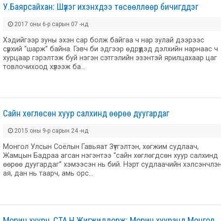
У.Баярсайхан: Шүлэг ихэнхдээ төсөөллөөр бичигддэг
2017 оны 6-р сарын 07 -нд
Хэдийгээр зуны эхэн сар болж байгаа ч нар зулай дээрээс
сүрхий “шарж” байна. Гэвч би эдгээр өдрүүдэд дэлхийн нарнаас ч
хурцаар гэрэлтэж буй нэгэн сэтгэлийн эзэнтэй ярилцахаар цаг
товлочихоод хүлээж ба…
Сайн хөглөсөн хуур салхинд өөрөө дуугардаг
2015 оны 9-р сарын 24 -нд
Монгол Улсын Соёлын Гавьяат Зүтгэлтэн, хөгжим судлаач,
Жамцын Бадраа агсан нэгэнтээ “сайн хөглөгдсөн хуур салхинд
өөрөө дуугардаг” хэмээсэн нь бий. Нэрт судлаачийн хэлсэнчлэ
ая, дан нь таарч, амь орс…
Морин хуурч, СТА Н.Жигжиддорж: Морин хууранд Монгол