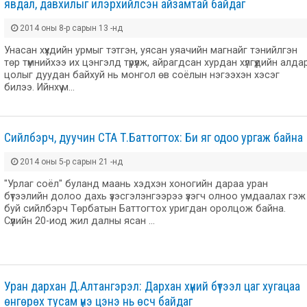
явдал, давхилыг илэрхийлсэн айзамтай байдаг
2014 оны 8-р сарын 13 -нд
Унасан хүүхдийн урмыг тэтгэн, уясан уяачийн магнайг тэнийлгэн
төр түмнийхээ их цэнгэлд түрүүлж, айрагдсан хурдан хүлгүүдийн алда
цолыг дуудан байхуй нь монгол өв соёлын нэгээхэн хэсэг
билээ. Ийнхүү м…
Сийлбэрч, дуучин СТА Т.Баттогтох: Би яг одоо ургаж байна
2014 оны 5-р сарын 21 -нд
"Урлаг соёл" буланд маань хэдхэн хоногийн дараа уран
бүтээлийн долоо дахь үзэсгэлэнгээрээ үзэгч олноо умдаалах гэж
буй сийлбэрч Төрбатын Баттогтох уригдан оролцож байна.
Сүүлийн 20-иод жил далны ясан …
Уран дархан Д.Алтангэрэл: Дархан хүний бүтээл цаг хугацаа
өнгөрөх тусам үнэ цэнэ нь өсч байдаг