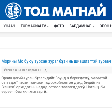
УНААЧ
TODMAGNAI TV
ФОТО
БАРДАМНАЛ
ОРОН 
Морины Мо буюу зурсан зураг бүхэн нь шившлэгтэй зураач
2017 оны 10-р сарын 13 -нд
Орчин цагийн уран бүтээлчдийг “юунд ч баригдахгүй, чөлөөтэй
сэтгэдэг” гэсэн товчхон тодорхойлолтон дунд бүгдийг нь
“хашиж” орхидог нь надад огтоос таалагддаггүй. Нэгэн үе би
өөрөө ч бас хил хязгааргүй…