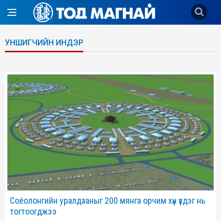
УНШИГЧИЙН ИНДЭР
Соёолонгийн уралдааныг 200 мянга орчим хүн үздэг нь
тогтоогджээ