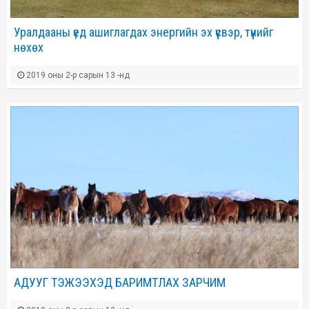
Уралдааны үед ашиглагдах энергийн эх үүсвэр, түүнийг
нөхөх
2019 оны 2-р сарын 13 -нд
АДУУГ ТЭЖЭЭХЭД БАРИМТЛАХ ЗАРЧИМ