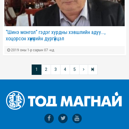
“Шинэ монгол” гэдэг хурдны хэвшлийн адуу...,
хоцорсон хүмүүсийн дургүйцэл
2019 оны 1-р сарын 07 -нд
1
2
3
4
5