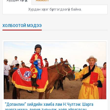
Хурдан хүлгүүд
Амжилт
Хурдан хүлэг бүртгэгдээгүй байна.
ХОЛБООТОЙ МЭДЭЭ
“Допанлин” хийдийн хамба лам Н.Чүлтэм: Шарга
азарга маань дөрөв түрүүлж, хоёр айрагдсан