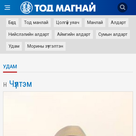
Бүгд
Тод манлай
Цолгүй уяач
Манлай
Алдарт
Нийслэлийн алдарт
Аймгийн алдарт
Сумын алдарт
Удам
Морины зүтгэлтэн
УДАМ
Чүлтэм
Н