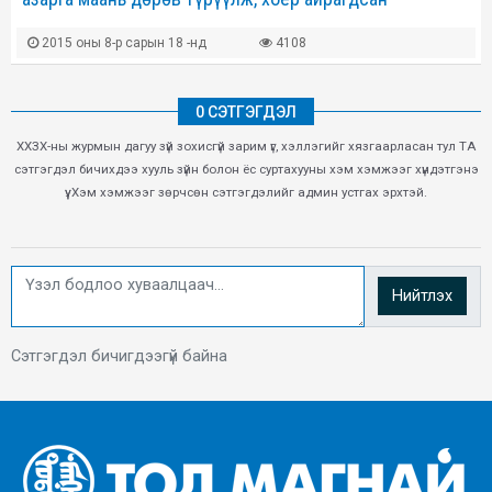
2015 оны 8-р сарын 18 -нд
4108
0 СЭТГЭГДЭЛ
ХХЗХ-ны журмын дагуу зүй зохисгүй зарим үг, хэллэгийг хязгаарласан тул ТА
сэтгэгдэл бичихдээ хууль зүйн болон ёс суртахууны хэм хэмжээг хүндэтгэнэ
үү. Хэм хэмжээг зөрчсөн сэтгэгдэлийг админ устгах эрхтэй.
Нийтлэх
Сэтгэгдэл бичигдээгүй байна