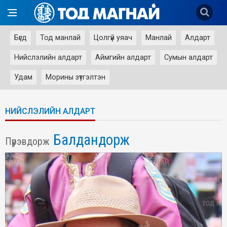
Бүгд
Тод манлай
Цолгүй уяач
Манлай
Алдарт
Нийслэлийн алдарт
Аймгийн алдарт
Сумын алдарт
Удам
Морины зүтгэлтэн
НИЙСЛЭЛИЙН АЛДАРТ
Балдандорж
Пүрэвдорж