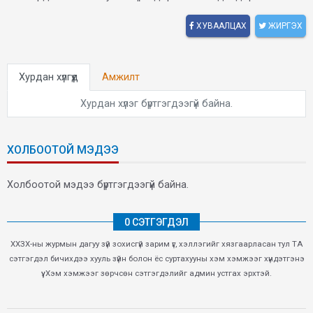
ХУВААЛЦАХ
ЖИРГЭХ
Хурдан хүлгүүд
Амжилт
Хурдан хүлэг бүртгэгдээгүй байна.
ХОЛБООТОЙ МЭДЭЭ
Холбоотой мэдээ бүртгэгдээгүй байна.
0 СЭТГЭГДЭЛ
ХХЗХ-ны журмын дагуу зүй зохисгүй зарим үг, хэллэгийг хязгаарласан тул ТА
сэтгэгдэл бичихдээ хууль зүйн болон ёс суртахууны хэм хэмжээг хүндэтгэнэ
үү. Хэм хэмжээг зөрчсөн сэтгэгдэлийг админ устгах эрхтэй.