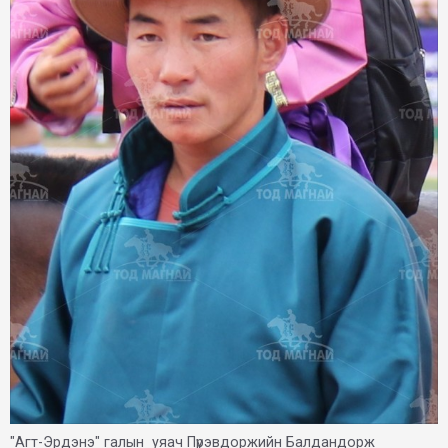
"Агт-Эрдэнэ" галын уяач Пүрэвдоржийн Балдандорж