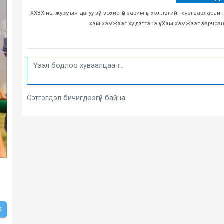
ХХЗХ-ны журмын дагуу зүй зохисгүй зарим үг, хэллэгийг хязгаарласан 
хэм хэмжээг хүндэтгэнэ үү. Хэм хэмжээг зөрчсө
Сэтгэгдэл бичигдээгүй байна
Х