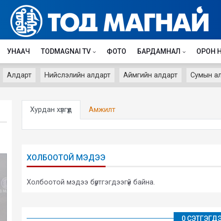
УНААЧ
TODMAGNAI TV
ФОТО
БАРДАМНАЛ
ОРОН 
Алдарт
Нийслэлийн алдарт
Аймгийн алдарт
Сумын а
Хурдан хүлгүүд
Амжилт
ХОЛБООТОЙ МЭДЭЭ
Холбоотой мэдээ бүртгэгдээгүй байна.
0 СЭТГЭГД