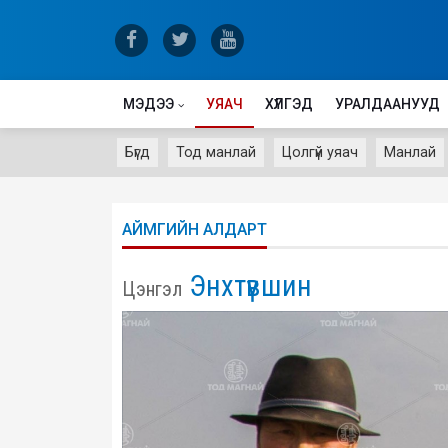
МЭДЭЭ
УЯАЧ
ХҮЛГЭД
УРАЛДААНУУД
Бүгд
Тод манлай
Цолгүй уяач
Манлай
АЙМГИЙН АЛДАРТ
Энхтүвшин
Цэнгэл