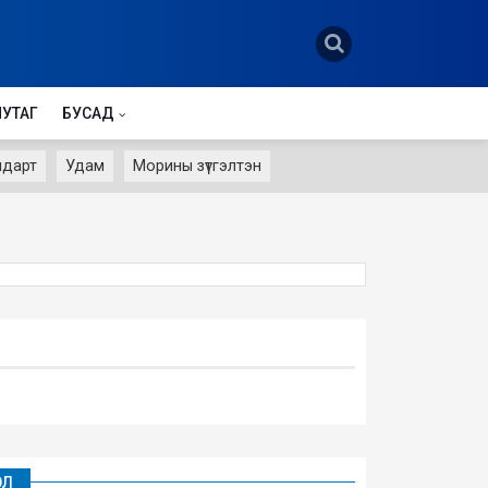
НУТАГ
БУСАД
лдарт
Удам
Морины зүтгэлтэн
ЭЛ