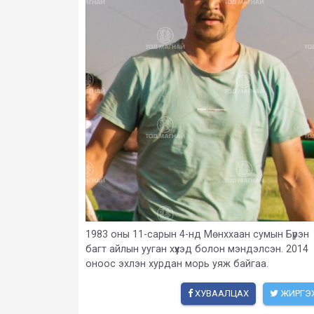
1983 оны 11-сарын 4-нд Мөнххаан сумын Бүрэн
багт айлын ууган хүүхэд болон мэндэлсэн. 2014
оноос эхлэн хурдан морь уяж байгаа.
ХУВААЛЦАХ
ЖИРГЭ