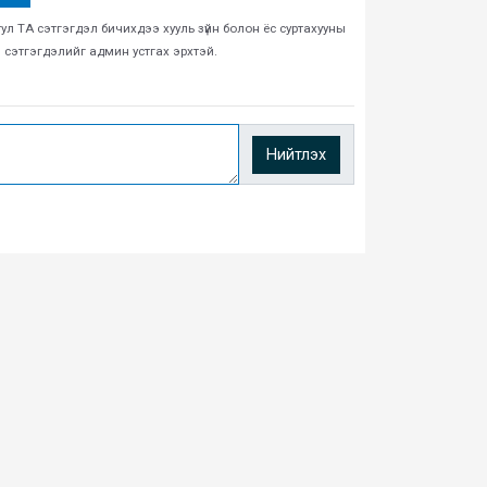
тул ТА сэтгэгдэл бичихдээ хууль зүйн болон ёс суртахууны
н сэтгэгдэлийг админ устгах эрхтэй.
Нийтлэх