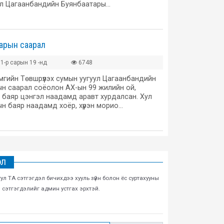
ул Цагаанбандийн Буянбаатары…
арын саарал
1-р сарын 19 -нд
6748
мгийн Төвшрүүлэх сумын уугуул Цагаанбандийн
н саарал соёолон АХ-ын 99 жилийн ой,
 баяр цэнгэл наадамд аравт хурдалсан. Хул
ын баяр наадамд хоёр, хүрэн морио…
ЭЛ
тул ТА сэтгэгдэл бичихдээ хууль зүйн болон ёс суртахууны
н сэтгэгдэлийг админ устгах эрхтэй.