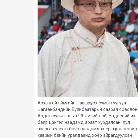
Архангай аймгийн Төвшрүүлэх сумын уугуул
Цагаанбандийн Буянбаатарын саарал соёолон
Ардын хувьсгалын 99 жилийн ой, Үндэсний их
баяр цэнгэл наадамд аравт хурдалсан. Хул
азаргаа улсын баяр наадамд хоёр, хүрэн морио
хаврын бүсийн уралдаанд хоёр айрагдуулсан