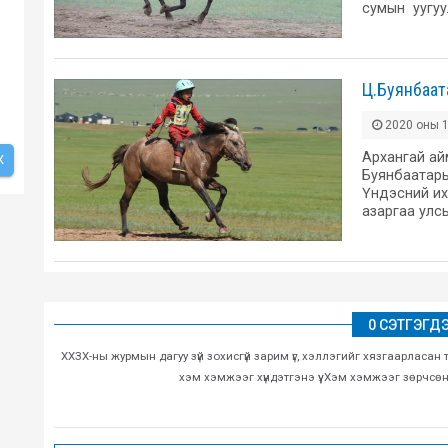
сумын уугу
Ц.Буянбаат
2020 оны 1
Архангай ай
Х
Буянбаатары
Үндэсний их
азаргаа улс
0 СЭТГЭГД
ХХЗХ-ны журмын дагуу зүй зохисгүй зарим үг, хэллэгийг хязгаарласан 
хэм хэмжээг хүндэтгэнэ үү. Хэм хэмжээг зөрчсө