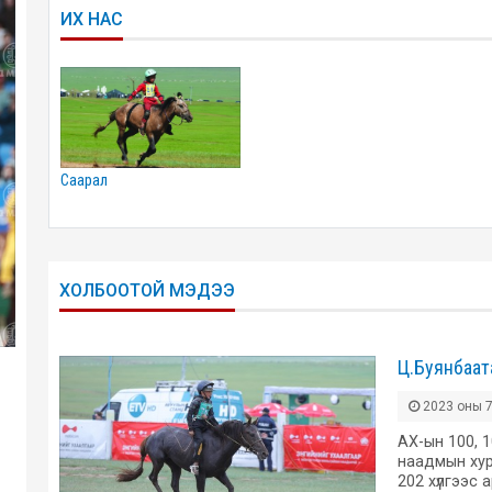
ИХ НАС
саарал
ХОЛБООТОЙ МЭДЭЭ
Ц.Буянбаат
2023 оны 7
АХ-ын 100, 
наадмын ху
202 хүлгээс 