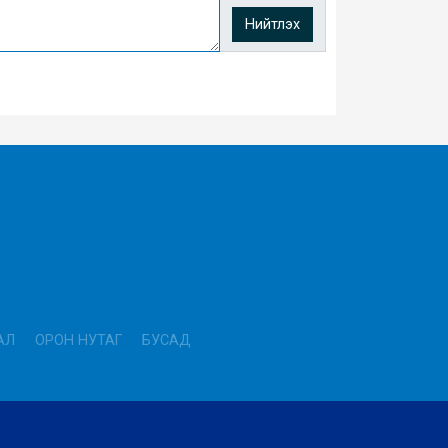
Нийтлэх
АЛ
ОРОН НУТАГ
БУСАД