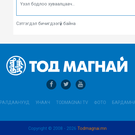
Сэтгэгдэл бичигдээгүй байна
РАЛДААНУУД
УНААЧ
TODMAGNAI TV
ФОТО
БАРДАМН
Copyright © 2008 - 2026
Todmagnai.mn