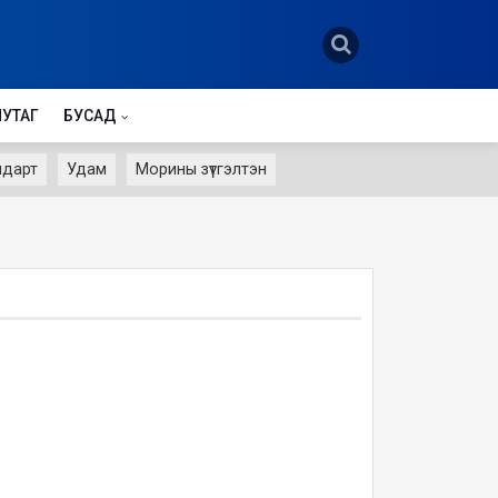
НУТАГ
БУСАД
лдарт
Удам
Морины зүтгэлтэн