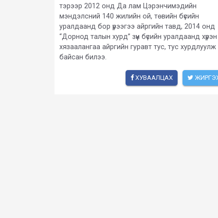
тэрээр 2012 онд Да лам Цэрэнчимэдийн
мэндэлсний 140 жилийн ой, төвийн бүсийн
уралдаанд бор үрээгээ айргийн тавд, 2014 онд
“Дорнод талын хурд” зүүн бүсийн уралдаанд хүрэн
хязаалангаа айргийн гуравт тус, тус хурдлуулж
байсан билээ.
ХУВААЛЦАХ
ЖИРГЭ