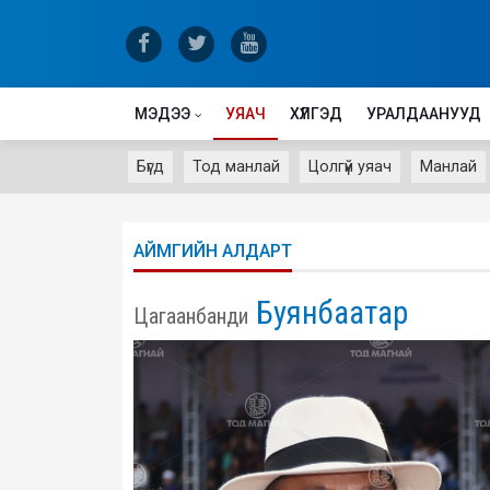
МЭДЭЭ
УЯАЧ
ХҮЛГЭД
УРАЛДААНУУД
Бүгд
Тод манлай
Цолгүй уяач
Манлай
АЙМГИЙН АЛДАРТ
Буянбаатар
Цагаанбанди