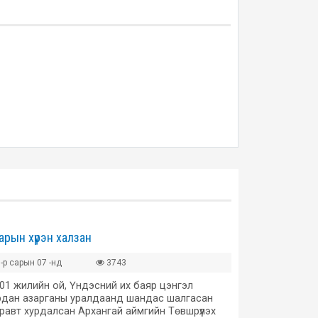
арын хүрэн халзан
-р сарын 07 -нд
3743
101 жилийн ой, Үндэсний их баяр цэнгэл
рдан азарганы уралдаанд шандас шалгасан
аравт хурдалсан Архангай аймгийн Төвшрүүлэх