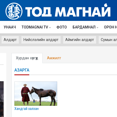
УНААЧ
TODMAGNAI TV
ФОТО
БАРДАМНАЛ
ОРОН 
Алдарт
Нийслэлийн алдарт
Аймгийн алдарт
Сумын а
Хурдан хүлгүүд
Амжилт
АЗАРГА
хандгай халзан