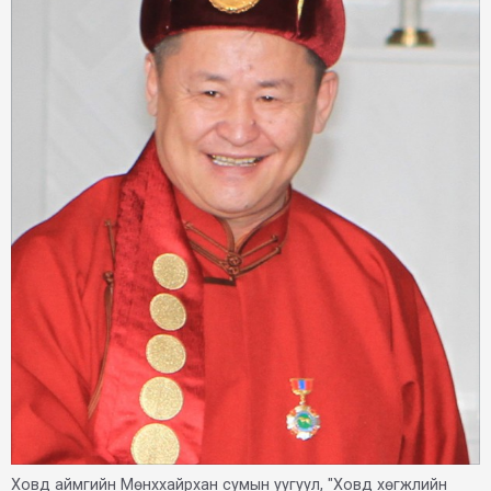
Ховд аймгийн Мөнххайрхан сумын уугуул, "Ховд хөгжлийн