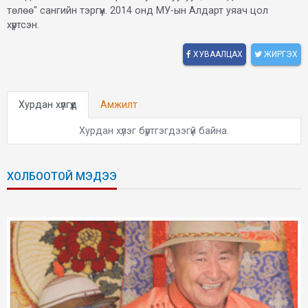
төлөө" сангийн тэргүүн. 2014 онд МУ-ын Алдарт уяач цол
хүртсэн.
ХУВААЛЦАХ
ЖИРГЭХ
Хурдан хүлгүүд
Амжилт
Хурдан хүлэг бүртгэгдээгүй байна.
ХОЛБООТОЙ МЭДЭЭ