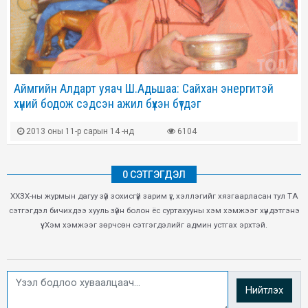
Аймгийн Алдарт уяач Ш.Адьшаа: Сайхан энергитэй
хүний бодож сэдсэн ажил бүхэн бүтдэг
2013 оны 11-р сарын 14 -нд
6104
0 СЭТГЭГДЭЛ
ХХЗХ-ны журмын дагуу зүй зохисгүй зарим үг, хэллэгийг хязгаарласан тул ТА
сэтгэгдэл бичихдээ хууль зүйн болон ёс суртахууны хэм хэмжээг хүндэтгэнэ
үү. Хэм хэмжээг зөрчсөн сэтгэгдэлийг админ устгах эрхтэй.
Нийтлэх