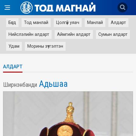
Бүгд
Тод манлай
Цолгүй уяач
Манлай
Алдарт
Нийслэлийн алдарт
Аймгийн алдарт
Сумын алдарт
Удам
Морины зүтгэлтэн
АЛДАРТ
Адьшаа
Ширнэнбанди