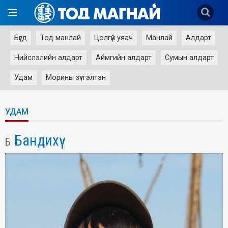
Бүгд
Тод манлай
Цолгүй уяач
Манлай
Алдарт
Нийслэлийн алдарт
Аймгийн алдарт
Сумын алдарт
Удам
Морины зүтгэлтэн
УДАМ
Бандихүү
Б