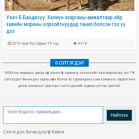
Уяач Б.Бандихүү: Халиун азарганы амжилтаар ойр
хавийн морины хорхойтнуудад танил болсон гэх үү
дээ
2016 оны 9-р сарын 16 -нд
3114
0 СЭТГЭГДЭЛ
ХХЗХ-ны журмын дагуу зүй зохисгүй зарим үг, хэллэгийг хязгаарласан тул ТА
сэтгэгдэл бичихдээ хууль зүйн болон ёс суртахууны хэм хэмжээг хүндэтгэнэ
үү. Хэм хэмжээг зөрчсөн сэтгэгдэлийг админ устгах эрхтэй.
Нийтлэх
Сэтгэгдэл бичигдээгүй байна