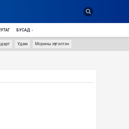
НУТАГ
БУСАД
лдарт
Удам
Морины зүтгэлтэн