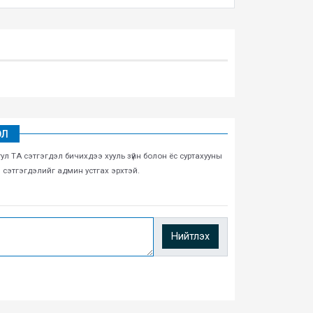
ЭЛ
тул ТА сэтгэгдэл бичихдээ хууль зүйн болон ёс суртахууны
н сэтгэгдэлийг админ устгах эрхтэй.
Нийтлэх