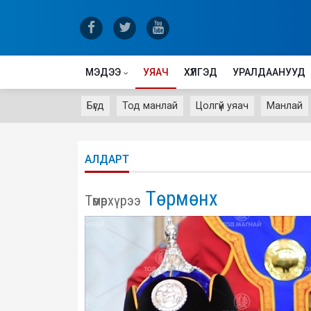
МЭДЭЭ
УЯАЧ
ХҮЛГЭД
УРАЛДААНУУД
Бүгд
Тод манлай
Цолгүй уяач
Манлай
АЛДАРТ
Төрмөнх
Төмөрхүрээ