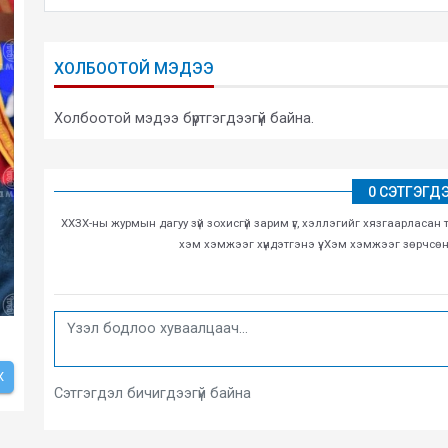
ХОЛБООТОЙ МЭДЭЭ
Холбоотой мэдээ бүртгэгдээгүй байна.
0 СЭТГЭГД
ХХЗХ-ны журмын дагуу зүй зохисгүй зарим үг, хэллэгийг хязгаарласан 
хэм хэмжээг хүндэтгэнэ үү. Хэм хэмжээг зөрчсө
Х
Сэтгэгдэл бичигдээгүй байна