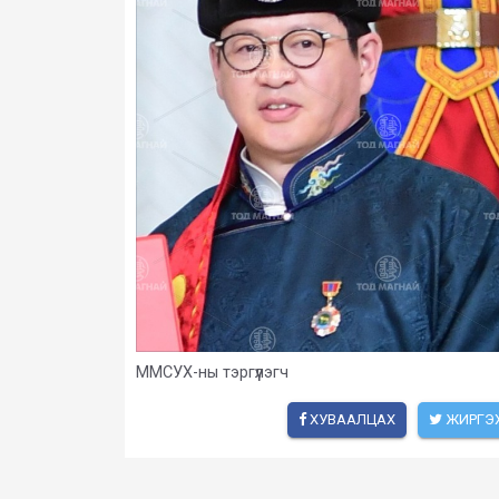
ММСУХ-ны тэргүүлэгч
ХУВААЛЦАХ
ЖИРГЭ