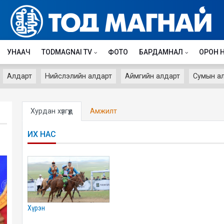
УНААЧ
TODMAGNAI TV
ФОТО
БАРДАМНАЛ
ОРОН 
Алдарт
Нийслэлийн алдарт
Аймгийн алдарт
Сумын а
Хурдан хүлгүүд
Амжилт
ИХ НАС
хүрэн