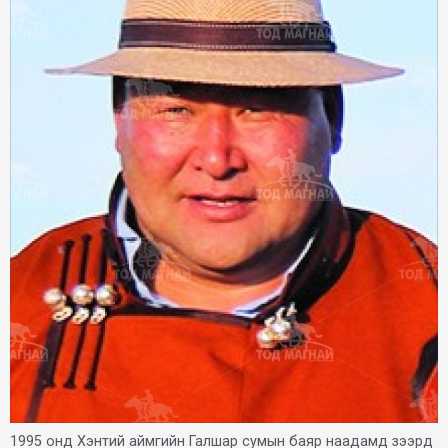
1995 онд Хэнтий аймгийн Галшар сумын баяр наадамд зээрд