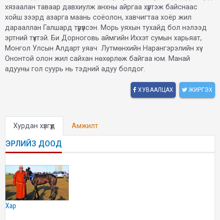
хязаалан таваар давхиулж анхны айргаа хүртэж байснаас
хойш зээрд азарга маань соёолон, хавчигтаа хоёр жил
дарааллан Галшард түрүүлсэн. Морь уяхын тухайд бол нэлээд
эртний түүхтэй. Би Дорноговь аймгийн Иххэт сумын харьяат,
Монгол Улсын Алдарт уяач Лутмөнхийн Нарангэрэлийн хүү
Ононтой олон жил сайхан нөхөрлөж байгаа юм. Манай
адууны гол суурь нь тэдний адуу болдог.
ХУВААЛЦАХ
ЖИРГЭХ
Хурдан хүлгүүд
Амжилт
ЭРЛИЙЗ ДООД
хар