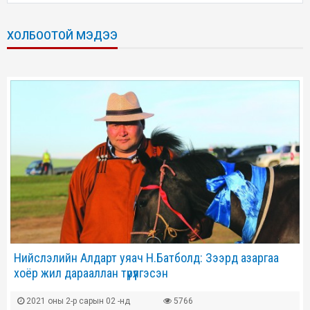
ХОЛБООТОЙ МЭДЭЭ
Нийслэлийн Алдарт уяач Н.Батболд: Зээрд азаргаа
хоёр жил дарааллан түрүүлгэсэн
2021 оны 2-р сарын 02 -нд
5766