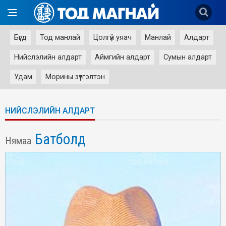
Бүгд
Тод манлай
Цолгүй уяач
Манлай
Алдарт
Нийслэлийн алдарт
Аймгийн алдарт
Сумын алдарт
Удам
Морины зүтгэлтэн
НИЙСЛЭЛИЙН АЛДАРТ
Батболд
Нямаа