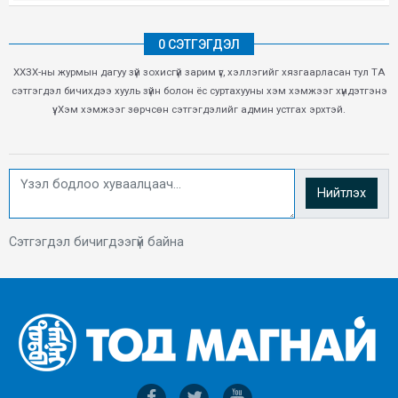
0 СЭТГЭГДЭЛ
ХХЗХ-ны журмын дагуу зүй зохисгүй зарим үг, хэллэгийг хязгаарласан тул ТА
сэтгэгдэл бичихдээ хууль зүйн болон ёс суртахууны хэм хэмжээг хүндэтгэнэ
үү. Хэм хэмжээг зөрчсөн сэтгэгдэлийг админ устгах эрхтэй.
Нийтлэх
Сэтгэгдэл бичигдээгүй байна