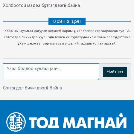
Холбоотой мэдээ бүртгэгдээгүй байна.
0 СЭТГЭГДЭЛ
ХХЗХ-ны журмын дагуу зүй зохисгүй зарим үг, хэллэгийг хязгаарласан тул ТА
сэтгэгдэл бичихдээ хууль зүйн болон ёс суртахууны хэм хэмжээг хүндэтгэнэ
үү. Хэм хэмжээг зөрчсөн сэтгэгдэлийг админ устгах эрхтэй.
Нийтлэх
Сэтгэгдэл бичигдээгүй байна