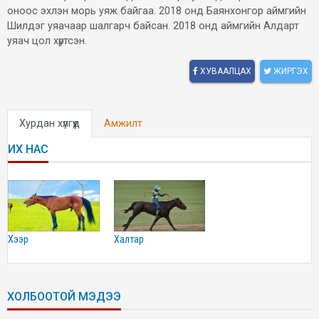
оноос эхлэн морь уяж байгаа. 2018 онд Баянхонгор аймгийн
Шилдэг уяачаар шалгарч байсан. 2018 онд аймгийн Алдарт
уяач цол хүртсэн.
ХУВААЛЦАХ
ЖИРГЭХ
Хурдан хүлгүүд
Амжилт
ИХ НАС
хээр
халтар
ХОЛБООТОЙ МЭДЭЭ