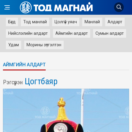
Бүгд
Тод манлай
Цолгүй уяач
Манлай
Алдарт
Нийслэлийн алдарт
Аймгийн алдарт
Сумын алдарт
Удам
Морины зүтгэлтэн
АЙМГИЙН АЛДАРТ
Цогтбаяр
Рэгсүрэн