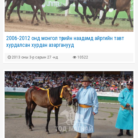
2006-2012 онд монгол төрийн наадамд айргийн тавт
хурдалсан хурдан азарганууд
2013 оны 3-р сарын 27 -нд
10522