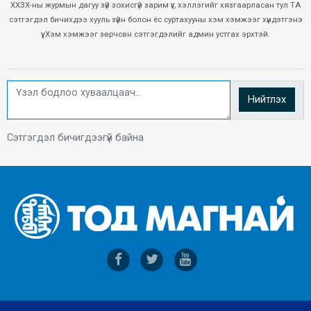
ХХЗХ-ны журмын дагуу зүй зохисгүй зарим үг, хэллэгийг хязгаарласан тул ТА
сэтгэгдэл бичихдээ хууль зүйн болон ёс суртахууны хэм хэмжээг хүндэтгэнэ
үү. Хэм хэмжээг зөрчсөн сэтгэгдэлийг админ устгах эрхтэй.
Нийтлэх
Сэтгэгдэл бичигдээгүй байна