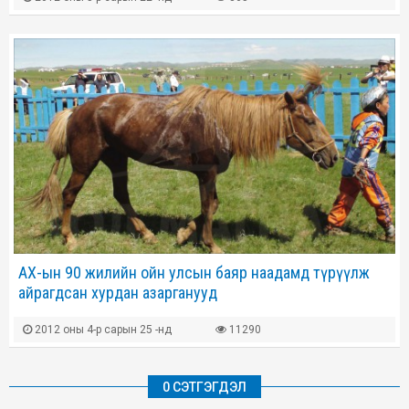
АХ-ын 90 жилийн ойн улсын баяр наадамд түрүүлж
айрагдсан хурдан азарганууд
2012 оны 4-р сарын 25 -нд
11290
0 СЭТГЭГДЭЛ