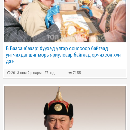
Б.Баасанбазар: Хүүхэд үлгэр сонссоор байгаад
унтчихдаг шиг морь яриулсаар байгаад орчихсон хүн
дээ
2013 оны 2-р сарын 27 -нд
7155