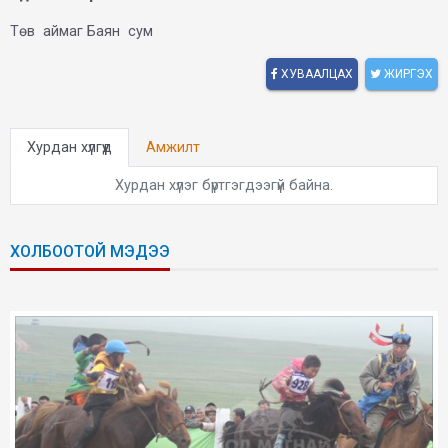
Төв аймаг Баян сум
ХУВААЛЦАХ
ЖИРГЭХ
Хурдан хүлгүүд
Амжилт
Хурдан хүлэг бүртгэгдээгүй байна.
ХОЛБООТОЙ МЭДЭЭ