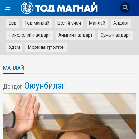
Бүгд
Тод манлай
Цолгүй уяач
Манлай
Алдарт
Нийслэлийн алдарт
Аймгийн алдарт
Сумын алдарт
Удам
Морины зүтгэлтэн
МАНЛАЙ
Оюунбилэг
Дондог