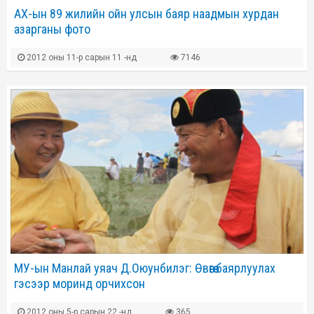
АХ-ын 89 жилийн ойн улсын баяр наадмын хурдан
азарганы фото
2012 оны 11-р сарын 11 -нд
7146
МУ-ын Манлай уяач Д.Оюунбилэг: Өвөөгөө баярлуулах
гэсээр моринд орчихсон
2012 оны 5-р сарын 22 -нд
365