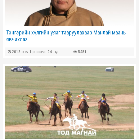
Тэнгэрийн хүлгийн уяаг тааруулахаар Манлай маань
явчихлаа
2013 оны 1-р сарын 24 -нд
5481