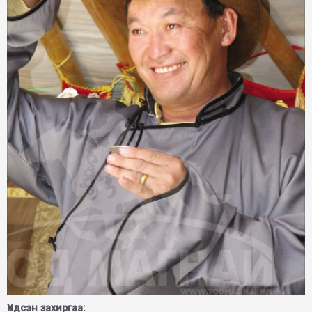
Үндсэн захиргаа: