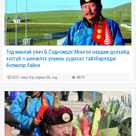
Тод манлай уяач Б.Содномцог:Монгол наадам дэлхийд
хосгүй ч шинжлэх ухааны үүднээс тайлбарладаг
болмоор байна
2021 оны 9-р сарын 06 -нд
4870