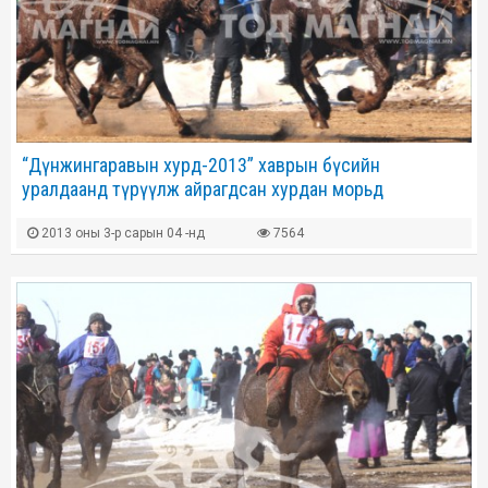
“Дүнжингаравын хурд-2013” хаврын бүсийн
уралдаанд түрүүлж айрагдсан хурдан морьд
2013 оны 3-р сарын 04 -нд
7564