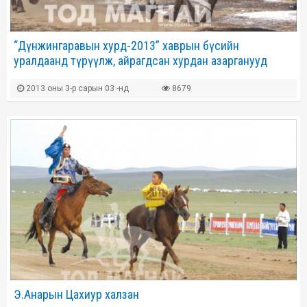
“Дүнжингаравын хурд-2013” хаврын бүсийн
уралдаанд түрүүлж, айрагдсан хурдан азарганууд
2013 оны 3-р сарын 03 -нд
8679
Э.Анарын Цахиур халзан