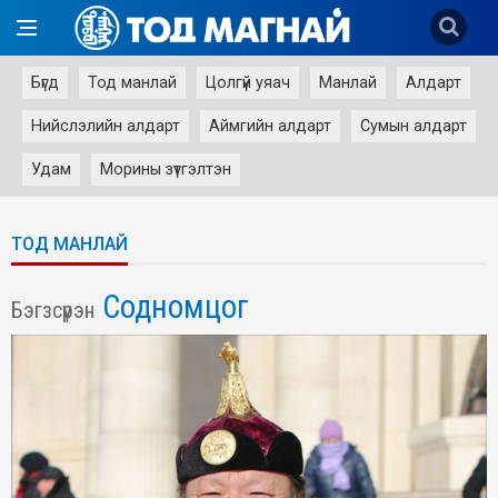
Бүгд
Тод манлай
Цолгүй уяач
Манлай
Алдарт
Нийслэлийн алдарт
Аймгийн алдарт
Сумын алдарт
Удам
Морины зүтгэлтэн
ТОД МАНЛАЙ
Содномцог
Бэгзсүрэн