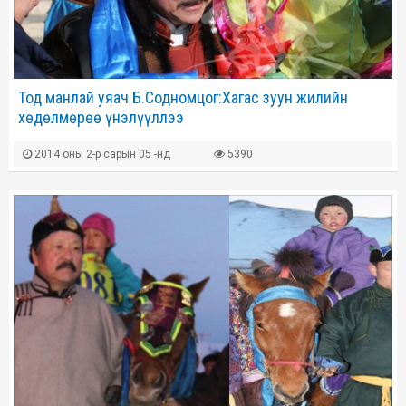
Тод манлай уяач Б.Содномцог:Хагас зуун жилийн
хөдөлмөрөө үнэлүүллээ
2014 оны 2-р сарын 05 -нд
5390