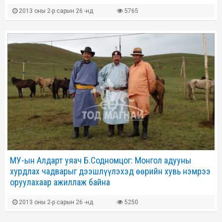
2013 оны 2-р сарын 26 -нд
5765
МУ-ын Алдарт уяач Б.Содномцог: Монгол адууны
хурдлах чадварыг дээшлүүлэхэд өөрийн хувь нэмрээ
оруулахаар ажиллаж байна
2013 оны 2-р сарын 26 -нд
5250