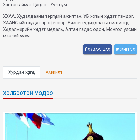
Завхан аймаг Цэцэн - Уул сум
ХХАА, Худалдааны тэргүүний ажилтан, УБ хотын хүндэт тэмдэг,
ХААИС-ийн хүндэт профессор, Бизнес удирдлагын магистр,
Хөдөлмөрийн хүндэт медаль, Алтан гадас одон, Монгол улсын
манлай уяач
ХУВААЛЦАХ
ЖИРГЭХ
Хурдан хүлгүүд
Амжилт
ХОЛБООТОЙ МЭДЭЭ