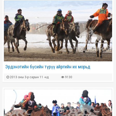
Эрдэнэтийн бүсийн түрүү айргийн их морьд
2013 оны 3-р сарын 11 -нд
9130