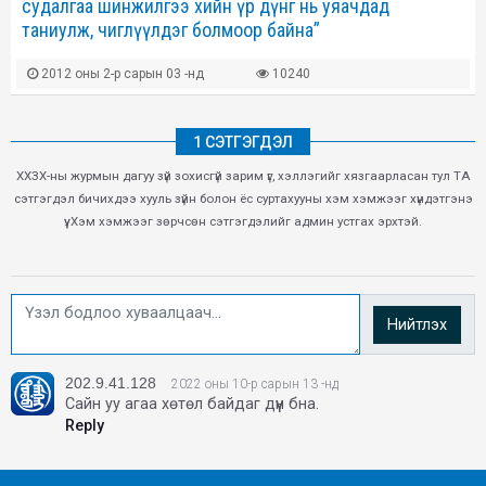
судалгаа шинжилгээ хийн үр дүнг нь уяачдад
таниулж, чиглүүлдэг болмоор байна”
2012 оны 2-р сарын 03 -нд
10240
1 СЭТГЭГДЭЛ
ХХЗХ-ны журмын дагуу зүй зохисгүй зарим үг, хэллэгийг хязгаарласан тул ТА
сэтгэгдэл бичихдээ хууль зүйн болон ёс суртахууны хэм хэмжээг хүндэтгэнэ
үү. Хэм хэмжээг зөрчсөн сэтгэгдэлийг админ устгах эрхтэй.
Нийтлэх
202.9.41.128
2022 оны 10-р сарын 13 -нд
Сайн уу агаа хөтөл байдаг дүүн бна.
Reply