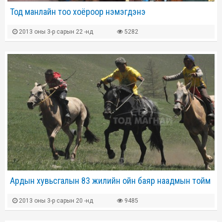
Тод манлайн тоо хоёроор нэмэгдэнэ
2013 оны 3-р сарын 22 -нд
5282
Ардын хувьсгалын 83 жилийн ойн баяр наадмын тойм
2013 оны 3-р сарын 20 -нд
9485