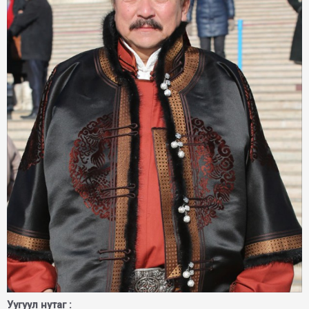
Уугуул нутаг :