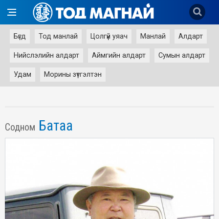
Бүгд
Тод манлай
Цолгүй уяач
Манлай
Алдарт
Нийслэлийн алдарт
Аймгийн алдарт
Сумын алдарт
Удам
Морины зүтгэлтэн
Батаа
Содном