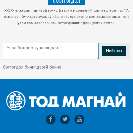
0 СЭТГЭГДЭЛ
ХХЗХ-ны журмын дагуу зүй зохисгүй зарим үг, хэллэгийг хязгаарласан тул ТА
сэтгэгдэл бичихдээ хууль зүйн болон ёс суртахууны хэм хэмжээг хүндэтгэнэ
үү. Хэм хэмжээг зөрчсөн сэтгэгдэлийг админ устгах эрхтэй.
Нийтлэх
Сэтгэгдэл бичигдээгүй байна