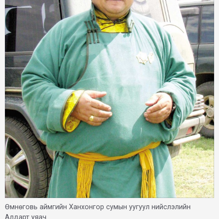
Өмнөговь аймгийн Ханхонгор сумын уугуул нийслэлийн
Алдарт уяач