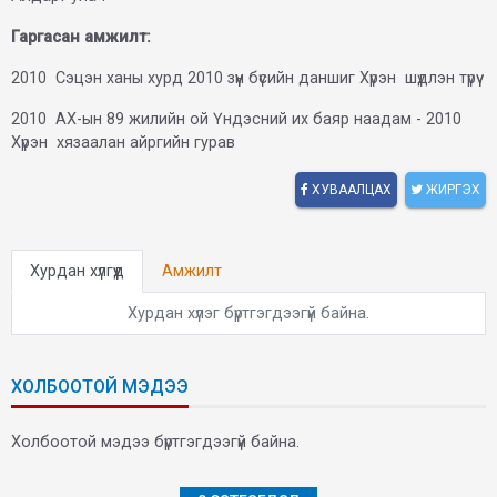
Гаргасан амжилт:
2010 Сэцэн ханы хурд 2010 зүүн бүсийн даншиг Хүрэн шүдлэн түрүү
2010 АХ-ын 89 жилийн ой Үндэсний их баяр наадам - 2010
Хүрэн хязаалан айргийн гурав
ХУВААЛЦАХ
ЖИРГЭХ
Хурдан хүлгүүд
Амжилт
Хурдан хүлэг бүртгэгдээгүй байна.
ХОЛБООТОЙ МЭДЭЭ
Холбоотой мэдээ бүртгэгдээгүй байна.