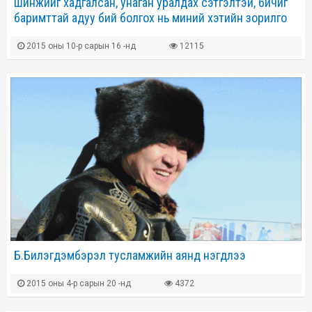
шинжийг хадгалсан, унаган уралдах сэтгэлтэй, бичиг
баримттай адуу бий болгох нь миний хэтийн зорилго
2015 оны 10-р сарын 16 -нд
12115
Б.Билэгдэмбэрэл тусламжийн аянд нэгдлээ
2015 оны 4-р сарын 20 -нд
4372