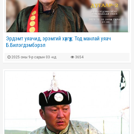
Эрдэмт уяачид, эрэмгий хүлгүүд: Тод манлай уяач
Б.Билэгдэмбэрэл
2025 оны 9-р сарын 03 -нд
3654