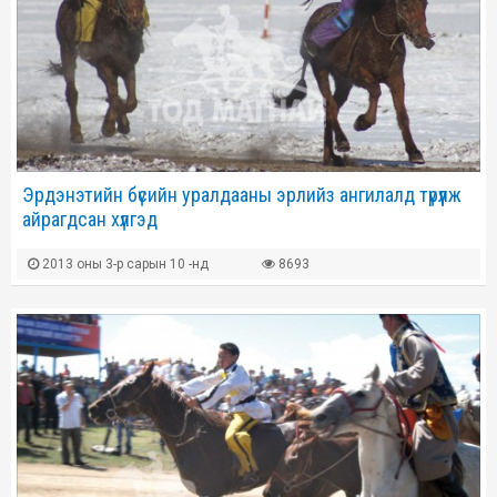
Эрдэнэтийн бүсийн уралдааны эрлийз ангилалд түрүүлж
айрагдсан хүлгэд
2013 оны 3-р сарын 10 -нд
8693