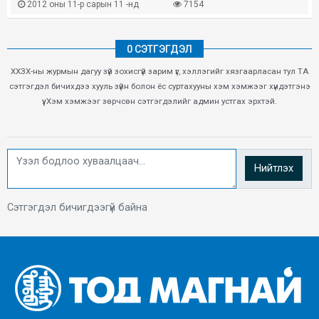
2012 оны 11-р сарын 11 -нд
7154
0 СЭТГЭГДЭЛ
ХХЗХ-ны журмын дагуу зүй зохисгүй зарим үг, хэллэгийг хязгаарласан тул ТА
сэтгэгдэл бичихдээ хууль зүйн болон ёс суртахууны хэм хэмжээг хүндэтгэнэ
үү. Хэм хэмжээг зөрчсөн сэтгэгдэлийг админ устгах эрхтэй.
Нийтлэх
Сэтгэгдэл бичигдээгүй байна