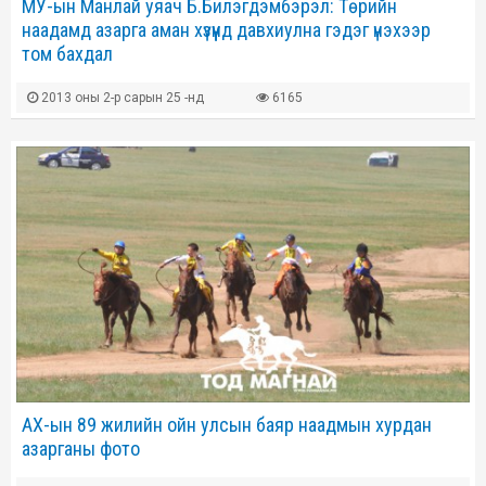
МУ-ын Манлай уяач Б.Билэгдэмбэрэл: Төрийн
наадамд азарга аман хүзүүнд давхиулна гэдэг үнэхээр
том бахдал
2013 оны 2-р сарын 25 -нд
6165
АХ-ын 89 жилийн ойн улсын баяр наадмын хурдан
азарганы фото