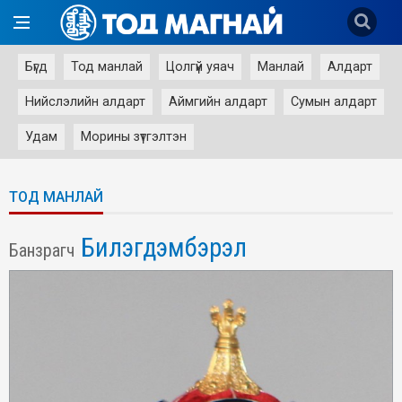
Бүгд
Тод манлай
Цолгүй уяач
Манлай
Алдарт
Нийслэлийн алдарт
Аймгийн алдарт
Сумын алдарт
Удам
Морины зүтгэлтэн
ТОД МАНЛАЙ
Билэгдэмбэрэл
Банзрагч