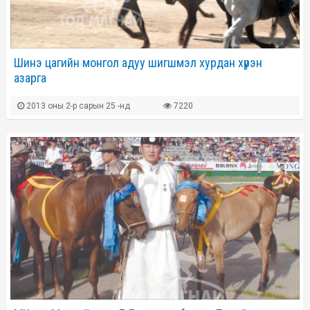
Шинэ цагийн монгол адуу шигшмэл хурдан хүрэн
азарга
2013 оны 2-р сарын 25 -нд
7220