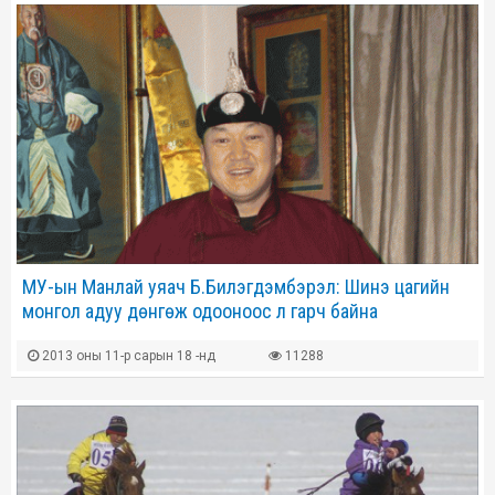
МУ-ын Манлай уяач Б.Билэгдэмбэрэл: Шинэ цагийн
монгол адуу дөнгөж одооноос л гарч байна
2013 оны 11-р сарын 18 -нд
11288