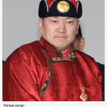
Уугуул нутаг: