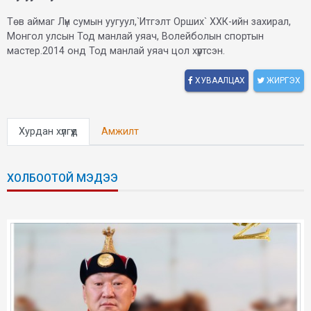
Төв аймаг Лүн сумын уугуул,`Итгэлт Орших` ХХК-ийн захирал,
Монгол улсын Тод манлай уяач, Волейболын спортын
мастер.2014 онд Тод манлай уяач цол хүртсэн.
ХУВААЛЦАХ
ЖИРГЭХ
Хурдан хүлгүүд
Амжилт
ХОЛБООТОЙ МЭДЭЭ