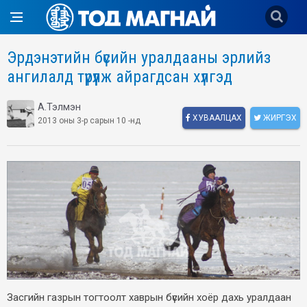
Эрдэнэтийн бүсийн уралдааны эрлийз
ангилалд түрүүлж айрагдсан хүлгэд
А.Тэлмэн
ХУВААЛЦАХ
ЖИРГЭХ
2013 оны 3-р сарын 10 -нд
Засгийн газрын тогтоолт хаврын бүсийн хоёр дахь уралдаан