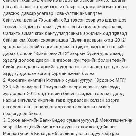
цагаасаа эхлэн төрийнхөө их баяр наадамд айргийн таваар
давхиж, давхар уяагаар Говь-Алтай аймаг үүсгэн
байгуулагдсаны 70 жилийн ойд түрүүлсэн хээр үрээ шүдлэндээ
төрийн наадмын эрлийз дунд насны ангилалд зургаалж,
Сэлэнгэ аймаг үүсгэн байгуулагдсаны 80 жилийн ойд түрүүлээд
байгаа юм. Харин хязааландаа “Дүнжингаравын хурд-2012”
уралдааны эрлийз ангилалд аман хүзүүдэж, хэдхэн хоногийн
дараа болсон “Өмнөговь-2012” хаврын бүсийн уралдаанд
хүүхэдгүй долоод давхин, өнгөрсөн зун төрийн болон төвийн
бүсийн уралдааны эрлийз дунд насны ангилалд тус тус аман
хүзүүнд хурдалсан аргагүй хурдан ажнай билээ.
2. Архангай аймгийн Ихтамир сумын уугуул, “Эрдэнэс МГЛ”
ХХК-ийн захирал Г.Тэмүүлэнгийн зээрд халзан аман хүзүүнд
хурдаллаа. 2012 онд төвийн бүсийн наадмын эрлийз дээд
насны ангилалд айргийн тавд хурдалсан халзан азарга
өнгөрсөн оны чансаа өндөр есөн азарганы нэгээр
нэрлэгдсэн билээ.
3. Орхон аймгийн Баян-Өндөр сумын уугуул Д.Мөнхтүвшингийн
хээр. Шинэ цагийн монгол адууны төлөөлөгчдийн нэг
Манлай уяач Б.Билэгдэмбэрэлийн унаган адуу хээр үрээ