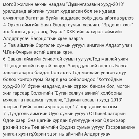
могой жилийн анхны наадам “Дүнжингаравын хурд-2013”
уралдаанд айргийн гуравт хурдалсан бол энэ удаад
амжилтаа бататган бүсийн наадмаас хоёр дахь айргаа хүртлээ.
4. Орхон аймгийн Баян-Өндөр сумын харьяат, “Эрдэнэт хүлэг”
холбооны дэд тэргүүн, “Бүтээл” ХХК-ийн захирал, аймгийн
Алдарт уяач Баярцогтын хүрэн азарга.
5. Төв аймгийн Сэргэлэн сумын уугуул, аймгийн Алдарт уяач
Ч.Ган-Очирын өсгий цагаан хүрэн.
6. Завхан аймгийн Улиастай сумын уугуул,Тод манлай уяач
Л.Цандэлэгийн сартай зээрд. Зээрд үрээний эцэг нь Барга
халзан азарга байдаг бол эх нь Тод манлайн унаган адуу
болох хонгор гүү юм. Зээрд үрээ соёолондоо “Хотгойдын
хурд-2010” бүсийн наадамд аман хүзүүдэж байсан бол, могой
жил гарсаар Сэлэнгийн “Буган халиун ажнай” холбооны
мялаалга наадамд гурвалж, “Дүнжингаравын хурд-2013”
хаврын бүсийн анхны уралдаанд 17-оор давхисан юм.
7. Дундговь аймгийн Луус сумын уугуул С.Шинэбаатарын
Одон хээр. Энэ цагийн хурдан буянгуудын нэг Одон хээр
үрээний эх нь Төв аймгийн Эрдэнэ сумын уугуул Гэсэрваанийн
унаган хүрэн гүү. Харин эцэг нь аймгийн Алдарт уяач