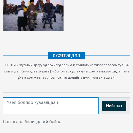
0 СЭТГЭГДЭЛ
ХХЗХ-ны журмын дагуу зүй зохисгүй зарим үг, хэллэгийг хязгаарласан тул ТА
сэтгэгдэл бичихдээ хууль зүйн болон ёс суртахууны хэм хэмжээг хүндэтгэнэ
үү. Хэм хэмжээг зөрчсөн сэтгэгдэлийг админ устгах эрхтэй.
Нийтлэх
Сэтгэгдэл бичигдээгүй байна