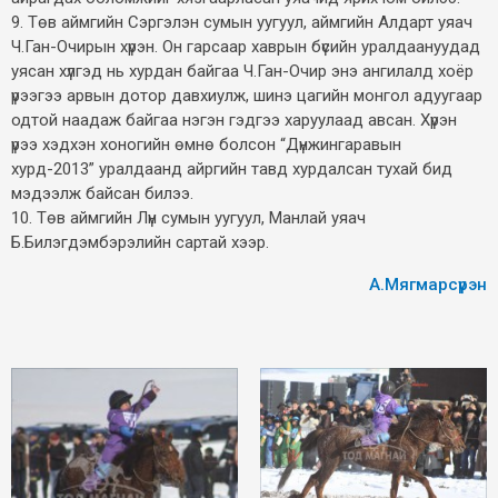
9. Төв аймгийн Сэргэлэн сумын уугуул, аймгийн Алдарт уяач
Ч.Ган-Очирын хүрэн. Он гарсаар хаврын бүсийн уралдаануудад
уясан хүлгэд нь хурдан байгаа Ч.Ган-Очир энэ ангилалд хоёр
үрээгээ арвын дотор давхиулж, шинэ цагийн монгол адуугаар
одтой наадаж байгаа нэгэн гэдгээ харуулаад авсан. Хүрэн
үрээ хэдхэн хоногийн өмнө болсон “Дүнжингаравын
хурд-2013” уралдаанд айргийн тавд хурдалсан тухай бид
мэдээлж байсан билээ.
10. Төв аймгийн Лүн сумын уугуул, Манлай уяач
Б.Билэгдэмбэрэлийн сартай хээр.
А.Мягмарсүрэн