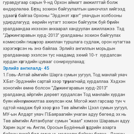
гуравдугаар сарын 9-нд Орхон аймагт амжилттай болж
өндөрлөлөө. Бүтэц зохион байгуулалтын шинэчлэл хийгээд
удаагүй байгаа Орхоны “Эрдэнэт хүлэг” уяачдын холбооны
удирдлагууд өөрийн нутагт зохион байгуулж буй бүсийн
уралдаандаа ихээхэн анхаарал хандуулан ажиллажээ. Тэд
“Дүнжингаравын хурд-2013” уралдааны зохион байгуулах
комиссийн гишүүнээр ажиллан туршлага судлаж, орон нутагтаа
хэрэгжүүлсэн нь энэ байлаа. Эрлийз ангиллын морьдын
уралдаанаар эхэлсэн тус наадамд эхний 10-т хурдалсан
хурдан хүлгэдийн цувааг сонирхуулахад:
Эрлийз ангилалд- 45
1.Говь-Алтай аймгийн Шарга сумын уугуул, Тод манлай уяач
Х.Бат-Эрдэнийн сартай хээр түрүү магнайд хурдаллаа. Хэдхэн
хоногийн өмнө болсон “Дүнжингаравын хурд-2013”
уралдаанд айргийн дөрөвт хурдалсан Тод манлайн хурдан
буян ийнхүү амжилтаа ахиулсан юм. Могой жил гарсаар тун ч
одтой наадаж буй хээр үрээ Төв аймгийн Цээл сумын уугуул,
МУ-ын Алдарт уяач П.Баяраагийн унаган адуу бөгөөд эх нь
Төв аймгийн Алтанбулаг сумын “жаал” хэмээх Шаравын адуу.
Харин эцэг нь Англи, Оросын Будённый үүлдрийн азарга
байсан тухай бид өмнө нь мэдээлж байсан билээ. Дааган