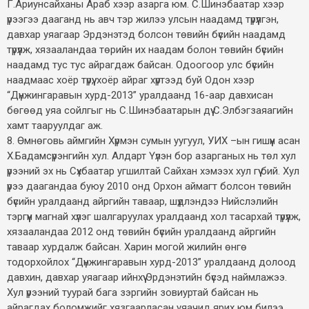
Г.Ариунсайханы Араб хээр азарга юм. С.Шинэбаатар хээр
үрээгээ дааганд нь авч тэр жилээ улсын наадамд түрүүлгэн,
давхар уяагаар Эрдэнэтэд болсон төвийн бүсийн наадамд
түрүүлж, хязааландаа төрийн их наадам болон төвийн бүсийн
наадамд тус тус айрагдаж байсан. Одоогоор улс бүсийн
наадмаас хоёр түрүү, хоёр айраг хүртээд буй Одон хээр
“Дүнжингаравын хурд-2013” уралдаанд 16-аар давхисан
бөгөөд уяа сойлгыг нь С.Шинэбаатарын дүү С.Элбэгзаяагийн
хамт тааруулдаг аж.
8. Өмнөговь аймгийн Хүрмэн сумын уугуул, УИХ –ын гишүүн асан
Х.Бадамсүрэнгийн хул. Алдарт Үүлэн бор азарганых нь төл хул
үрээний эх нь Сүхбаатар угшилтай Сайхан хэмээх хул гүү бий. Хул
үрээ даагандаа буюу 2010 онд Орхон аймагт болсон төвийн
бүсийн уралдаанд айргийн таваар, шүдлэндээ Нийслэлийн
тэргүүн магнай хүлэг шалгаруулах уралдаанд хол тасархай түрүүлж,
хязааландаа 2012 онд төвийн бүсийн уралдаанд айргийн
таваар хурдалж байсан. Харин могой жилийн өнгө
тодорхойлох “Дүнжингаравын хурд-2013” уралдаанд долоод
давхин, давхар уяагаар ийнхүү Эрдэнэтийн бүсэд наймлажээ.
Хул үрээний туурай бага зэргийн зовиуртай байсан нь
айрагдах боломжийг хязгаарласан уяачид ярих юм билээ.