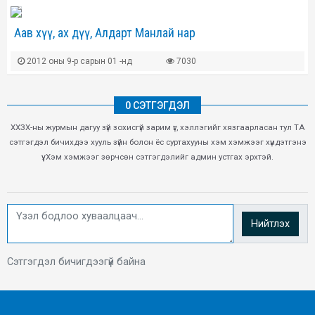
Аав хүү, ах дүү, Алдарт Манлай нар
2012 оны 9-р сарын 01 -нд
7030
0 СЭТГЭГДЭЛ
ХХЗХ-ны журмын дагуу зүй зохисгүй зарим үг, хэллэгийг хязгаарласан тул ТА
сэтгэгдэл бичихдээ хууль зүйн болон ёс суртахууны хэм хэмжээг хүндэтгэнэ
үү. Хэм хэмжээг зөрчсөн сэтгэгдэлийг админ устгах эрхтэй.
Нийтлэх
Сэтгэгдэл бичигдээгүй байна