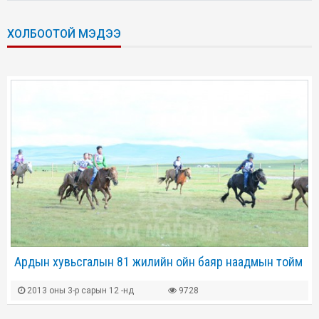
ХОЛБООТОЙ МЭДЭЭ
Ардын хувьсгалын 81 жилийн ойн баяр наадмын тойм
2013 оны 3-р сарын 12 -нд
9728