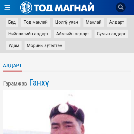
Бүгд
Тод манлай
Цолгүй уяач
Манлай
Алдарт
Нийслэлийн алдарт
Аймгийн алдарт
Сумын алдарт
Удам
Морины зүтгэлтэн
АЛДАРТ
Ганхүү
Гарамжав