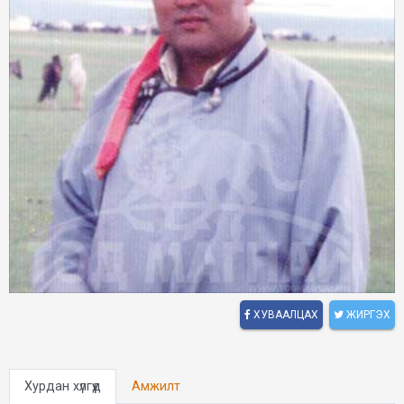
ХУВААЛЦАХ
ЖИРГЭХ
Хурдан хүлгүүд
Амжилт