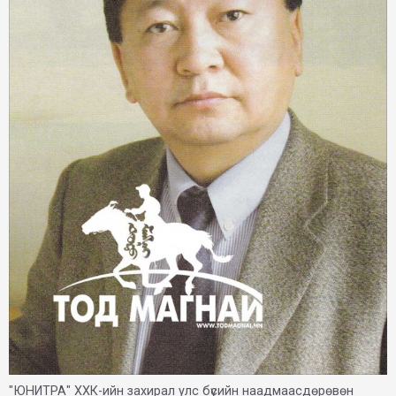
"ЮНИТРА" ХХК-ийн захирал улс бүсийн наадмаасдөрөвөн