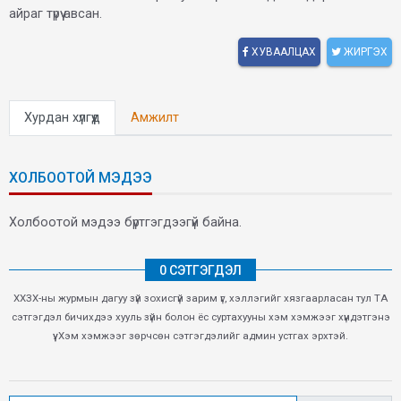
айраг түрүү авсан.
ХУВААЛЦАХ
ЖИРГЭХ
Хурдан хүлгүүд
Амжилт
ХОЛБООТОЙ МЭДЭЭ
Холбоотой мэдээ бүртгэгдээгүй байна.
0 СЭТГЭГДЭЛ
ХХЗХ-ны журмын дагуу зүй зохисгүй зарим үг, хэллэгийг хязгаарласан тул ТА
сэтгэгдэл бичихдээ хууль зүйн болон ёс суртахууны хэм хэмжээг хүндэтгэнэ
үү. Хэм хэмжээг зөрчсөн сэтгэгдэлийг админ устгах эрхтэй.