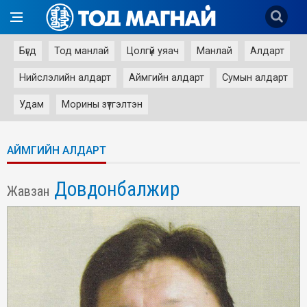
Бүгд
Тод манлай
Цолгүй уяач
Манлай
Алдарт
Нийслэлийн алдарт
Аймгийн алдарт
Сумын алдарт
Удам
Морины зүтгэлтэн
АЙМГИЙН АЛДАРТ
Довдонбалжир
Жавзан