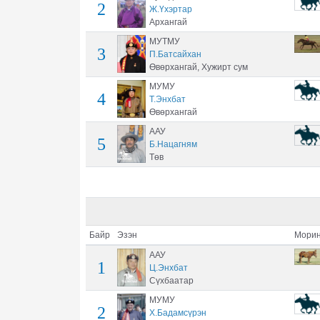
2
Ж.Үхэртар
Архангай
МУТМУ
3
П.Батсайхан
Өвөрхангай, Хужирт сум
МУМУ
4
Т.Энхбат
Өвөрхангай
ААУ
5
Б.Нацагням
Төв
Байр
Эзэн
Морин
ААУ
1
Ц.Энхбат
Сүхбаатар
МУМУ
2
Х.Бадамсүрэн