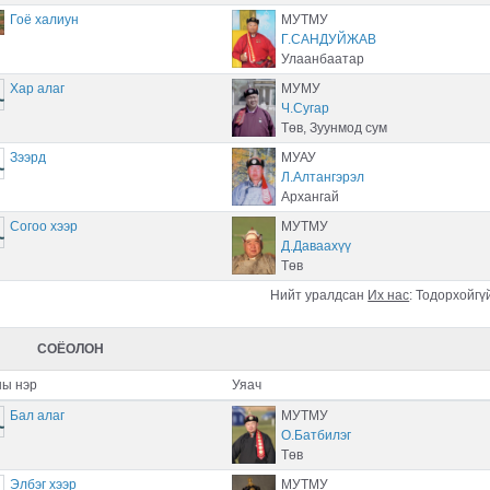
Гоё халиун
МУТМУ
Г.САНДУЙЖАВ
Улаанбаатар
Хар алаг
МУМУ
Ч.Сугар
Төв, Зуунмод сум
Зээрд
МУАУ
Л.Алтангэрэл
Архангай
Согоо хээр
МУТМУ
Д.Даваахүү
Төв
Нийт уралдсан
Их нас
:
Тодорхойгү
СОЁОЛОН
ы нэр
Уяач
Бал алаг
МУТМУ
О.Батбилэг
Төв
Элбэг хээр
МУТМУ