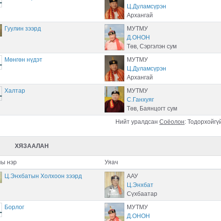
Ц.Дуламсүрэн
Архангай
Гуулин зээрд
МУТМУ
Д.ОНОН
Төв, Сэргэлэн сум
Мөнгөн нүдэт
МУТМУ
Ц.Дуламсүрэн
Архангай
Халтар
МУТМУ
С.Ганхуяг
Төв, Баянцогт сум
Нийт уралдсан
Соёолон
:
Тодорхойгү
ХЯЗААЛАН
ы нэр
Уяач
Ц.Энхбатын Холхоон зээрд
ААУ
Ц.Энхбат
Сүхбаатар
Борлог
МУТМУ
Д.ОНОН