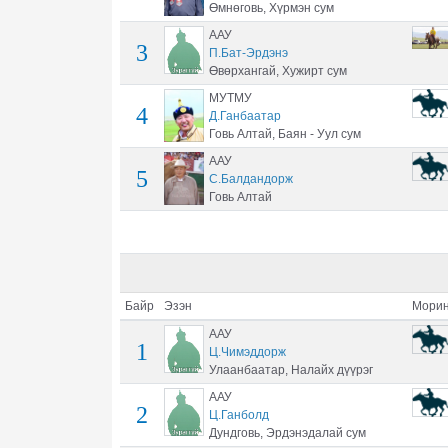
Өмнөговь, Хүрмэн сум
ААУ
3
П.Бат-Эрдэнэ
Өвөрхангай, Хужирт сум
МУТМУ
4
Д.Ганбаатар
Говь Алтай, Баян - Уул сум
ААУ
5
С.Балдандорж
Говь Алтай
Байр
Эзэн
Морин
ААУ
1
Ц.Чимэддорж
Улаанбаатар, Налайх дүүрэг
ААУ
2
Ц.Ганболд
Дундговь, Эрдэнэдалай сум