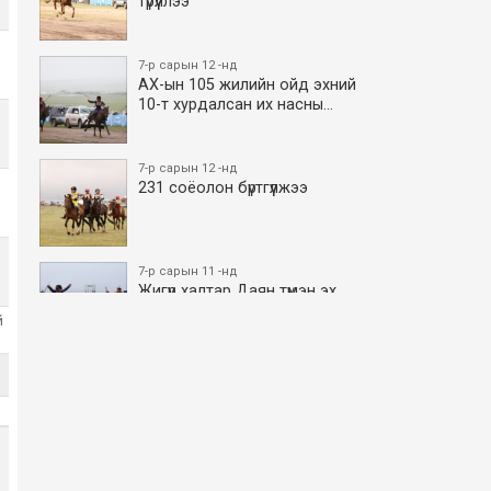
түрүүллээ
7-р сарын 12 -нд
АХ-ын 105 жилийн ойд эхний
10-т хурдалсан их насны…
7-р сарын 12 -нд
231 соёолон бүртгүүлжээ
7-р сарын 11 -нд
Жигүүр халтар Даян түмэн эх
боллоо
й
7-р сарын 11 -нд
АХ-ын 105 жилийн ойд эхний
10-т хурдалсан азаргану…
7-р сарын 11 -нд