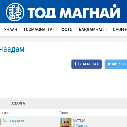
УНААЧ
TODMAGNAI TV
ФОТО
БАРДАМНАЛ
ОРОН 
 наадам
ХУВААЛЦАХ
ЖИРГЭХ
АЗАРГА
ы нэр
Уяач
Асгат саарал
МУТМУ
С.Ганхуяг