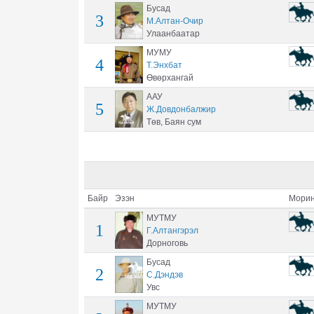
Бусад
3
М.Алтан-Очир
Улаанбаатар
МУМУ
4
Т.Энхбат
Өвөрхангай
ААУ
5
Ж.Довдонбалжир
Төв, Баян сум
Байр
Эзэн
Морин
МУТМУ
1
Г.Алтангэрэл
Дорноговь
Бусад
2
С.Дэндэв
Увс
МУТМУ