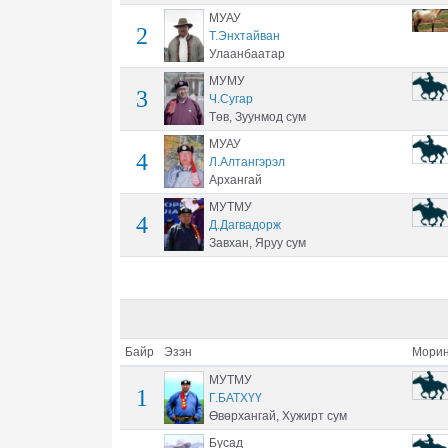
МУАУ
2
Т.Энхтайван
Улаанбаатар
МУМУ
3
Ч.Сугар
Төв, Зуунмод сум
МУАУ
4
Л.Алтангэрэл
Архангай
МУТМУ
4
Д.Дагвадорж
Завхан, Яруу сум
Байр
Эзэн
Морин
МУТМУ
1
Г.БАТХҮҮ
Өвөрхангай, Хужирт сум
Бусад