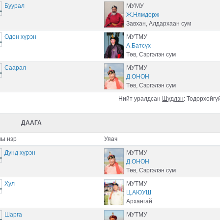
Буурал
МУМУ
Ж.Нямдорж
Завхан, Алдархаан сум
Одон хүрэн
МУТМУ
А.Батсүх
Төв, Сэргэлэн сум
Саарал
МУТМУ
Д.ОНОН
Төв, Сэргэлэн сум
Нийт уралдсан
Шүдлэн
:
Тодорхойгү
ДААГА
ы нэр
Уяач
Дунд хүрэн
МУТМУ
Д.ОНОН
Төв, Сэргэлэн сум
Хул
МУТМУ
Ц.АЮУШ
Архангай
Шарга
МУТМУ