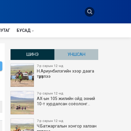
НУТАГ
БУСАД
ШИНЭ
УНШСАН
7-р сарын 12 -нд
Н.Ариунбилэгийн хээр даага
түрүүллээ
7-р сарын 12 -нд
АХ-ын 105 жилийн ойд эхний
10-т хурдалсан соёолонг…
7-р сарын 12 -нд
Ч.Батжаргалын хонгор халзан