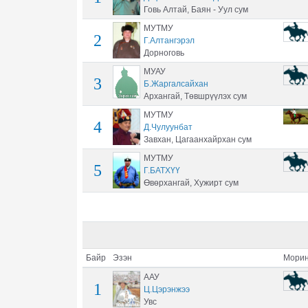
Говь Алтай, Баян - Уул сум
МУТМУ
2
Г.Алтангэрэл
Дорноговь
МУАУ
3
Б.Жаргалсайхан
Архангай, Төвшрүүлэх сум
МУТМУ
4
Д.Чулуунбат
Завхан, Цагаанхайрхан сум
МУТМУ
5
Г.БАТХҮҮ
Өвөрхангай, Хужирт сум
Байр
Эзэн
Морин
ААУ
1
Ц.Цэрэнжээ
Увс