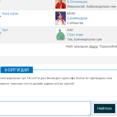
Б.Отгоннасан
Өвөрхангай, Хайрхандулаан сум
Бага хүрэн
МУАУ
Ц.Бямбадорж
Сүхбаатар
Хул
ААУ
Г.Бат-очир
Төв, Баянжаргалан сум
Нийт уралдсан
Даага
:
Тодорхойгү
0 СЭТГЭГДЭЛ
г хязгаарласан тул ТА сэтгэгдэл бичихдээ хууль зүйн болон ёс суртахууны хэм
хэмжээг зөрчсөн сэтгэгдэлийг админ устгах эрхтэй.
Нийтлэх