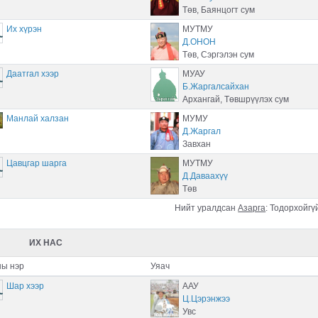
Төв, Баянцогт сум
Их хүрэн
МУТМУ
Д.ОНОН
Төв, Сэргэлэн сум
Даатгал хээр
МУАУ
Б.Жаргалсайхан
Архангай, Төвшрүүлэх сум
Манлай халзан
МУМУ
Д.Жаргал
Завхан
Цавцгар шарга
МУТМУ
Д.Даваахүү
Төв
Нийт уралдсан
Азарга
:
Тодорхойгү
ИХ НАС
ы нэр
Уяач
Шар хээр
ААУ
Ц.Цэрэнжээ
Увс