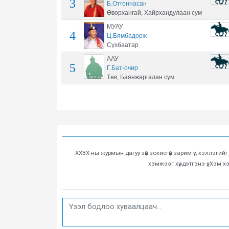
3
Б.Отгоннасан
Өвөрхангай, Хайрхандулаан сум
МУАУ
4
Ц.Бямбадорж
Сүхбаатар
ААУ
5
Г.Бат-очир
Төв, Баянжаргалан сум
ХХЗХ-ны журмын дагуу зүй зохисгүй зарим үг, хэллэгий
хэмжээг хүндэтгэнэ үү. Хэм 