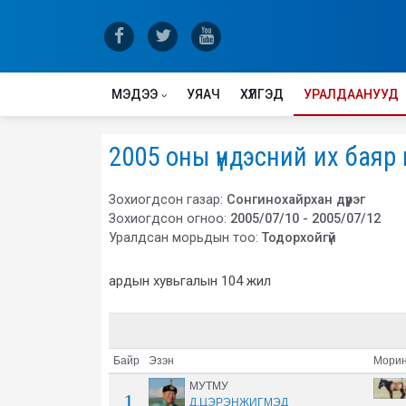
МЭДЭЭ
УЯАЧ
ХҮЛГЭД
УРАЛДААНУУД
2005 оны үндэсний их баяр
Зохиогдсон газар:
Сонгинохайрхан дүүрэг
Зохиогдсон огноо:
2005/07/10 - 2005/07/12
Уралдсан морьдын тоо:
Тодорхойгүй
ардын хувьгалын 104 жил
Байр
Эзэн
Морин
МУТМУ
1
Д.ЦЭРЭНЖИГМЭД