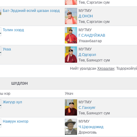
Төв, Сэргэлэн сум
Бат-Эрдэний өсгий цагаан зээрд
МУТМУ
Д.ОНОН
Төв, Сэргэлэн сум
Толин зээрд
МУТМУ
Г.САНДУЙЖАВ
Улаанбаатар
Ухаа
МУТМУ
Д.Одгэрэл
Төв, Баянцогт сум
Нийт уралдсан
Хязаалан
:
Тодорхойгү
ШҮДЛЭН
ы нэр
Уяач
Жигүүр хул
МУТМУ
С.Ганхуяг
Төв, Баянцогт сум
Намуун хонгор
МУМУ
Ч.Цэрэндэжид
Дорноговь