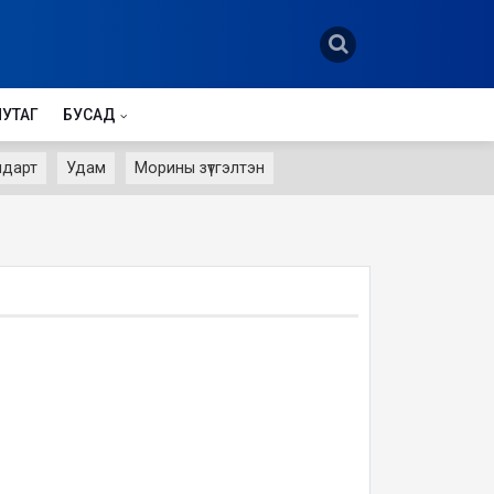
НУТАГ
БУСАД
лдарт
Удам
Морины зүтгэлтэн