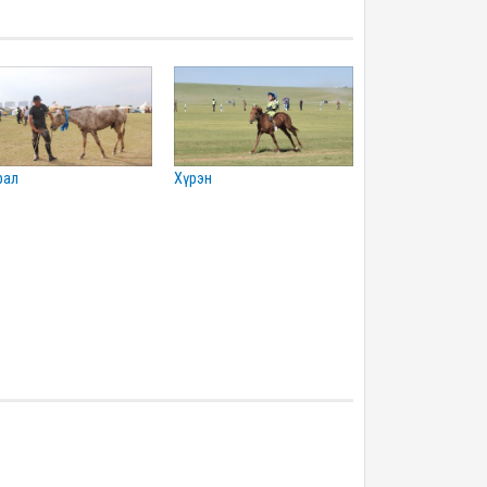
урал
хүрэн