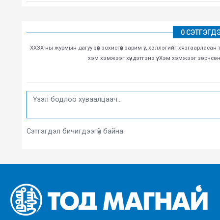
0 СЭТГЭГД
ХХЗХ-ны журмын дагуу зүй зохисгүй зарим үг, хэллэгийг хязгаарласан 
хэм хэмжээг хүндэтгэнэ үү. Хэм хэмжээг зөрчсө
Сэтгэгдэл бичигдээгүй байна