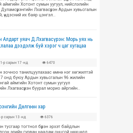
й аймгийн Хотонт сумын уугуул, нийслэлийн
 Дуламсүрэнгийн Лхагвасүрэн Ардын хувьсгалын
й, үндэсний их баяр цэнгэл…
 Алдарт уяач Д.Лхагвасүрэн: Морь уях нь
лалаа дээдэлж буй хэрэг ч цаг хугацаа
1-р сарын 17 -нд
6470
н зочноо танилцуулахаас өмнө нэг хөгжилтэй
. 2017 онд буюу Ардын хувьсгалын 96 жилийн
нгай аймгийн Хотонт сумын уугуул
ийн Лхагвасүрэн буурал морио айргийн…
рэнгийн Дөлгөөн хар
-р сарын 13 -нд
6376
н тусгаар тогтнол бүрэн эрхэт байдлын
лсон эрийн гурван наадам онцгой нөхцөлд