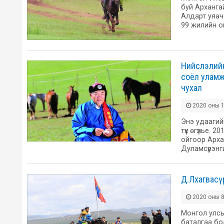
буй Арханга
Алдарт уяач
99 жилийн о
Нийслэлийн
соёл уламж
чухал
2020 оны 1
Энэ удаагий
түүх өгүүлье
ойгоор Арха
Дуламсүрэнг
Д.Лхагвасү
2020 оны 8
Монгол улсы
баталгаа бо