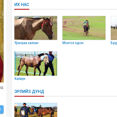
ИХ НАС
урагшаа халзан
монгол хүрэн
бу
халиун
нд
ЭРЛИЙЗ ДУНД
Х