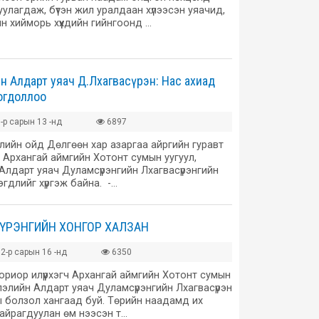
уулагдаж, бүтэн жил уралдаан хүлээсэн уяачид,
ийн хийморь хүүхдийн гийнгоонд …
йн Алдарт уяач Д.Лхагвасүрэн: Нас ахиад
догдоллоо
-р сарын 13 -нд
6897
лийн ойд Дөлгөөн хар азаргаа айргийн гуравт
 Архангай аймгийн Хотонт сумын уугуул,
Алдарт уяач Дуламсүрэнгийн Лхагвасүрэнгийн
эгдлийг хүргэж байна. -…
ҮРЭНГИЙН ХОНГОР ХАЛЗАН
2-р сарын 16 -нд
6350
мориор илүүрхэгч Архангай аймгийн Хотонт сумын
слэлийн Алдарт уяач Дуламсүрэнгийн Лхагвасүрэн
 болзол хангаад буй. Төрийн наадамд их
айрагдуулан өм нээсэн т…