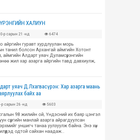
СҮРЭНГИЙН ХАЛИУН
0-р сарын 21 -нд
6474
о айргийн гуравт хурдлуулан морь
н танил болсон Архангай аймгийн Хотонт
л, аймгийн Алдарт уяач Дуламсүрэнгийн
 өнөө жил хар азарга айргийн тавд давхиулж,
дарт уяач Д.Лхагвасүрэн: Хар азарга маань
аярлуулах байх аа
-р сарын 26 -нд
5603
галын 98 жилийн ой, Үндэсний их баяр цэнгэл
ун сүргийн манлай азарга айрагдуулсан
эрхмийг уншигч танаа уулзуулж байна. Энэ хүн
жилүүдэд одтой сайхан наадаж…