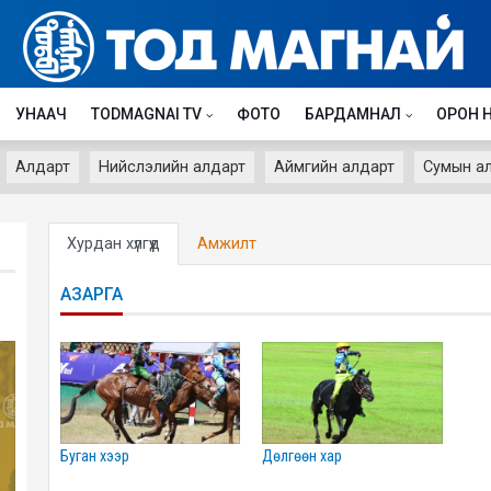
УНААЧ
TODMAGNAI TV
ФОТО
БАРДАМНАЛ
ОРОН 
Алдарт
Нийслэлийн алдарт
Аймгийн алдарт
Сумын а
Хурдан хүлгүүд
Амжилт
АЗАРГА
буган хээр
дөлгөөн хар