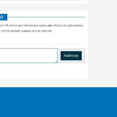
ЭЛ
тул ТА сэтгэгдэл бичихдээ хууль зүйн болон ёс суртахууны
н сэтгэгдэлийг админ устгах эрхтэй.
Нийтлэх