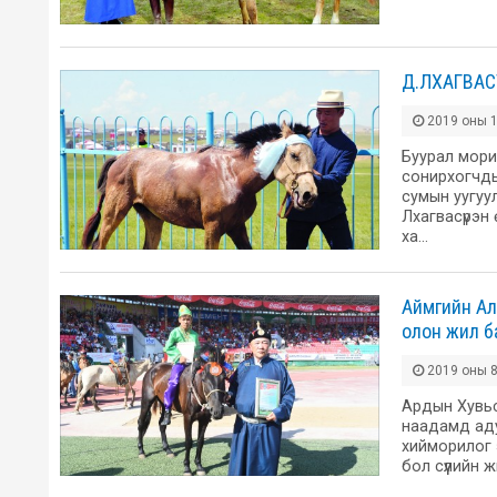
Д.ЛХАГВА
2019 оны 1
Буурал мори
сонирхогчды
сумын уугуу
Лхагвасүрэн
ха…
Аймгийн Ал
олон жил б
2019 оны 8
Ардын Хувьс
наадамд аду
хийморилог 
бол сүүлийн 