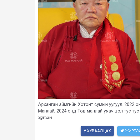
Архангай аймгийн Хотонт сумын уугуул. 2022 о
Манлай, 2024 онд Тод манлай уяач цол тус тус
хүртсэн.
ХУВААЛЦАХ
ЖИРГЭ