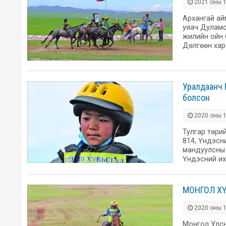
2021 оны 1
Архангай ай
уяач Дуламс
жилийн ойн б
Дөлгөөн хар
Уралдаанч 
болсон
2020 оны 1
Тулгар төри
814, Үндэсн
мандуулсны 
Үндэсний их
МОНГОЛ Х
2020 оны 1
Монгол Улсы