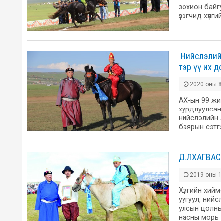
зохион байг
үзэгчид хүлг
​ Нийслэли
тэр үү их 
2020 оны 8
АХ-ын 99 жи
хурдлуулсан
нийслэлийн 
баярын сэтг
Д.ЛХАГВАС
2019 оны 1
Хүлгийн хий
уугуул, ний
улсын цолны
насны морь 