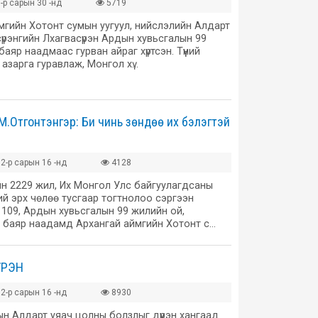
-р сарын 30 -нд
5719
мгийн Хотонт сумын уугуул, нийслэлийн Алдарт
үрэнгийн Лхагвасүрэн Ардын хувьсгалын 99
аяр наадмаас гурван айраг хүртсэн. Түүний
 азарга гуравлаж, Монгол хү…
М.Отгонтэнгэр: Би чинь зөндөө их бэлэгтэй
2-р сарын 16 -нд
4128
йн 2229 жил, Их Монгол Улс байгуулагдсаны
ий эрх чөлөө тусгаар тогтнолоо сэргээн
109, Ардын хувьсгалын 99 жилийн ой,
 баяр наадамд Архангай аймгийн Хотонт с…
ҮРЭН
2-р сарын 16 -нд
8930
н Алдарт уяач цолны болзлыг дүүрэн хангаад