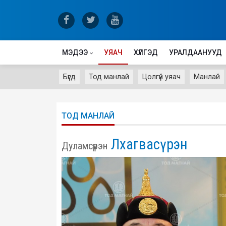
МЭДЭЭ
УЯАЧ
ХҮЛГЭД
УРАЛДААНУУД
Бүгд
Тод манлай
Цолгүй уяач
Манлай
ТОД МАНЛАЙ
Лхагвасүрэн
Дуламсүрэн