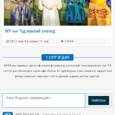
МУ-ын Тод манлай уяачид
2012 оны 5-р сарын 11 -нд
13594
1 СЭТГЭГДЭЛ
ХХЗХ-ны журмын дагуу зүй зохисгүй зарим үг, хэллэгийг хязгаарласан тул ТА
сэтгэгдэл бичихдээ хууль зүйн болон ёс суртахууны хэм хэмжээг хүндэтгэнэ
үү. Хэм хэмжээг зөрчсөн сэтгэгдэлийг админ устгах эрхтэй.
Нийтлэх
103.242.47.14
2022 оны 4-р сарын 27 -нд