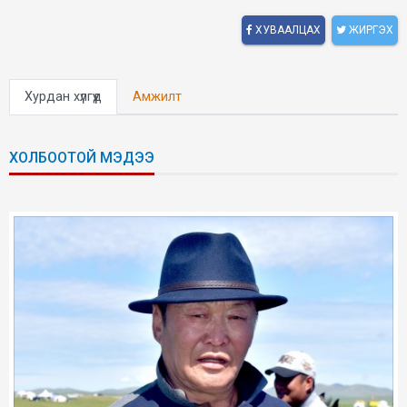
ХУВААЛЦАХ
ЖИРГЭХ
Хурдан хүлгүүд
Амжилт
ХОЛБООТОЙ МЭДЭЭ