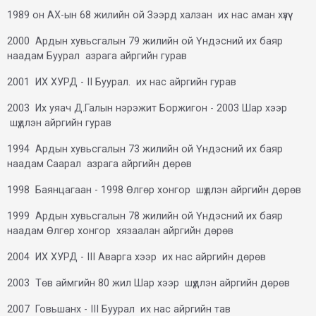
1989 он АХ-ын 68 жилийн ой Зээрд халзан их нас аман хүзүү
2000 Ардын хувьсгалын 79 жилийн ой Үндэсний их баяр
наадам Буурал азрага айргийн гурав
2001 ИХ ХУРД - II Буурал. их нас айргийн гурав
2003 Их уяач Д.Галын нэрэжит Боржигон - 2003 Шар хээр
шүдлэн айргийн гурав
1994 Ардын хувьсгалын 73 жилийн ой Үндэсний их баяр
наадам Саарал азрага айргийн дөрөв
1998 Баянцагаан - 1998 Өлгөр хонгор шүдлэн айргийн дөрөв
1999 Ардын хувьсгалын 78 жилийн ой Үндэсний их баяр
наадам Өлгөр хонгор хязаалан айргийн дөрөв
2004 ИХ ХУРД - III Аварга хээр их нас айргийн дөрөв
2003 Төв аймгийн 80 жил Шар хээр шүдлэн айргийн дөрөв
2007 Говьшанх - III Буурал их нас айргийн тав