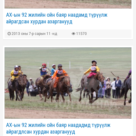
АХ-ын 92 жилийн ойн баяр наадамд түрүүлж
айрагдсан хурдан азарганууд
2013 оны 7-р сарын 11 -нд
11570
АХ-ын 92 жилийн ойн баяр наададмд түрүүлж
айрагдлсан хурдан азарганууд