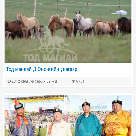
Тод манлай Д.Ононгийн уяагаар
2012 оны 7-р сарын 09 -нд
8761