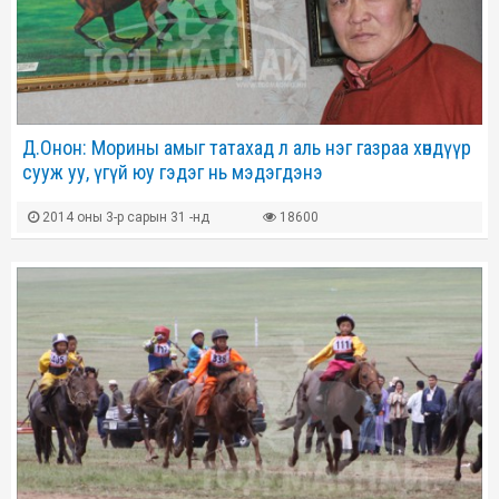
Д.Онон: Морины амыг татахад л аль нэг газраа хөндүүр
сууж уу, үгүй юу гэдэг нь мэдэгдэнэ
2014 оны 3-р сарын 31 -нд
18600