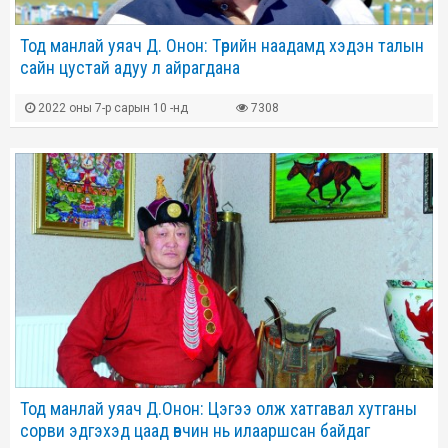
Тод манлай уяач Д. Онон: Төрийн наадамд хэдэн талын
сайн цустай адуу л айрагдана
2022 оны 7-р сарын 10 -нд
7308
Тод манлай уяач Д.Онон: Цэгээ олж хатгавал хутганы
сорви эдгэхэд цаад өвчин нь илааршсан байдаг