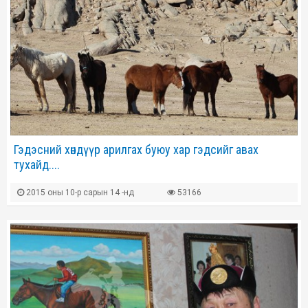
Гэдэсний хөндүүр арилгах буюу хар гэдсийг авах
тухайд....
2015 оны 10-р сарын 14 -нд
53166