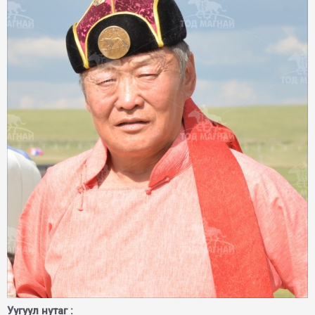
Уугуул нутаг :