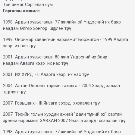
Төв аймаг Сэргэлэн сум
Гаргасан амжилт
1998 Ардын хувьсгалын 77 жилийн ой Үндэсний их баяр
наадам Өлгөр хонгор шүдлэн түрүү
1999 Ононмөр хавангийн нэрэмжит Боржигон - 1999 Аварга
хээр их нас түрүү
2001 Ардын хувьсгалын 80 жил Үндэсний их баяр
наадам Аварга хээр их нас түрүү
2001 ИХ ХУРД - II Аварга хээр их нас түрүү
2004 Алтан-Овооны төрийн тахилга - 2004 Зээрд халзан
шүдлэн түрүү
2007 Говьшанх - III Янзага зээрд хязаалан түрүү
2007 Тэсийн голын хурдан ажнай "даян түмний эх" сартай
хүрэний нэрэмжит ЗАВХАН 2007 Янзага зээрд хязаалан түрүү
1998 Ардын хувьсгалын 77 жилийн ой Үндэсний их баяр