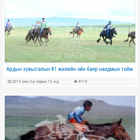
Ардын хувьсгалын 81 жилийн ойн баяр наадмын тойм
2013 оны 3-р сарын 12 -нд
9713