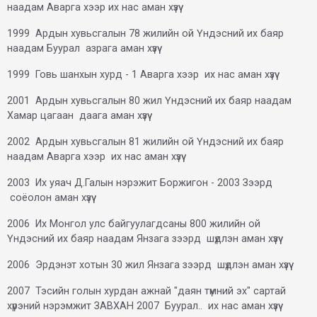
наадам Аварга хээр их нас аман хүзүү
1999 Ардын хувьсгалын 78 жилийн ой Үндэсний их баяр
наадам Буурал азрага аман хүзүү
1999 Говь шанхын хурд - 1 Аварга хээр их нас аман хүзүү
2001 Ардын хувьсгалын 80 жил Үндэсний их баяр наадам
Хамар цагаан даага аман хүзүү
2002 Ардын хувьсгалын 81 жилийн ой Үндэсний их баяр
наадам Аварга хээр их нас аман хүзүү
2003 Их уяач Д.Галын нэрэжит Боржигон - 2003 Зээрд
соёолон аман хүзүү
2006 Их Монгол улс байгуулагдсаны 800 жилийн ой
Үндэсний их баяр наадам Янзага зээрд шүдлэн аман хүзүү
2006 Эрдэнэт хотын 30 жил Янзага зээрд шүдлэн аман хүзүү
2007 Тэсийн голын хурдан ажнай "даян түмний эх" сартай
хүрэний нэрэмжит ЗАВХАН 2007 Буурал.. их нас аман хүзүү