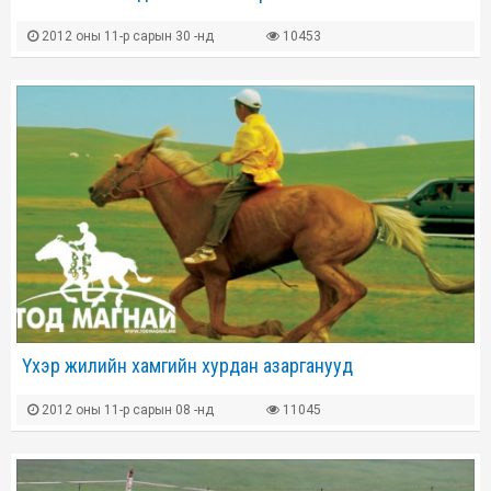
2012 оны 11-р сарын 30 -нд
10453
Үхэр жилийн хамгийн хурдан азарганууд
2012 оны 11-р сарын 08 -нд
11045