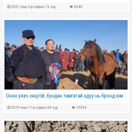
2021 оны 3-р сарын 13 -нд
5249
Онон уяач онцгой, бундан тамгатай адуу нь брэнд юм
2019 оны 11-р сарын 04 -нд
10334