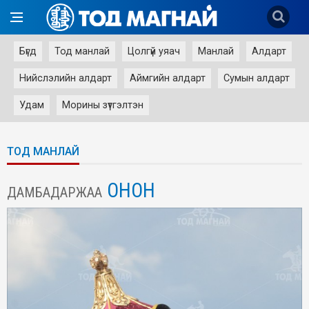
Бүгд
Тод манлай
Цолгүй уяач
Манлай
Алдарт
Нийслэлийн алдарт
Аймгийн алдарт
Сумын алдарт
Удам
Морины зүтгэлтэн
ТОД МАНЛАЙ
ОНОН
ДАМБАДАРЖАА