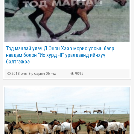
Тод манлай уяач Д.Онон Хээр морио улсын баяр
наадам болон “Их хурд -II” уралдаанд ийнхүү
бэлтгэжээ
2013 оны 3-р сарын 06 -нд
9095