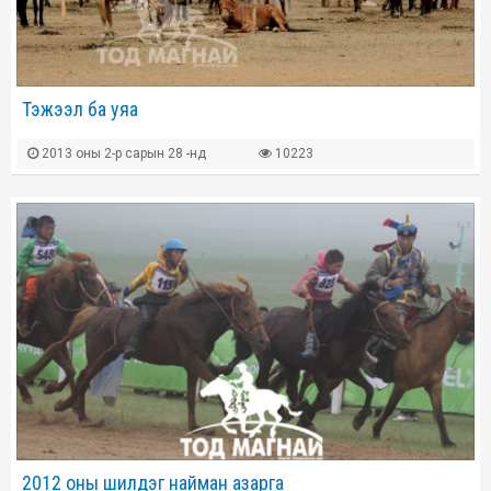
Тэжээл ба уяа
2013 оны 2-р сарын 28 -нд
10223
2012 оны шилдэг найман азарга