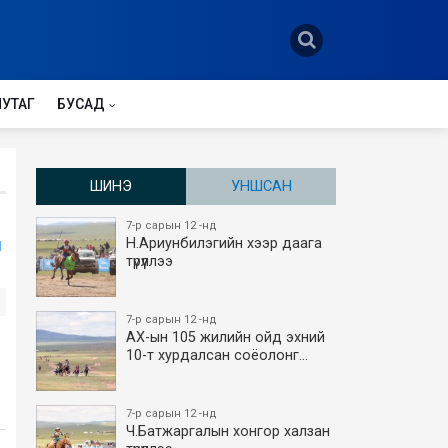
НУТАГ
БУСАД
ШИНЭ
УНШСАН
7-р сарын 12 -нд
л
Н.Ариунбилэгийн хээр даага
түрүүллээ
7-р сарын 12 -нд
АХ-ын 105 жилийн ойд эхний
10-т хурдалсан соёолонг…
7-р сарын 12 -нд
Ч.Батжаргалын хонгор халзан