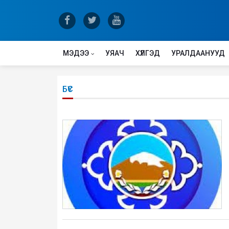
МЭДЭЭ
УЯАЧ
ХҮЛГЭД
УРАЛДААНУУД
БҮС