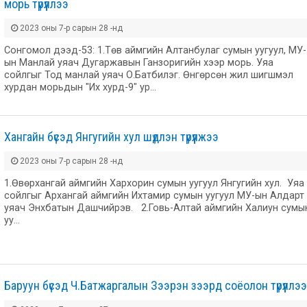
морь түрүүллээ
2023 оны 7-р сарын 28 -нд
Сонгомол дээд-53: 1.Төв аймгийн Алтанбулаг сумын уугуул, МУ-
ын Манлай уяач Дугаржавын Ганзоригийн хээр морь. Уяа
сойлгыг Тод манлай уяач О.Батбилэг. Өнгөрсөн жил шигшмэл
хурдан морьдын "Их хурд-9" ур…
Хангайн бүсэд Янгугийн хул шүдлэн түрүүлжээ
2023 оны 7-р сарын 28 -нд
1.Өвөрхангай аймгийн Хархорин сумын уугуул Янгугийн хул. Уяа
сойлгыг Архангай аймгийн Ихтамир сумын уугуул МУ-ын Алдарт
уяач Энхбатын Дашчийрэв. 2.Говь-Алтай аймгийн Халиун сумы
уу…
Баруун бүсэд Ч.Батжаргалын Зээрэн зээрд соёолон түрүүллээ