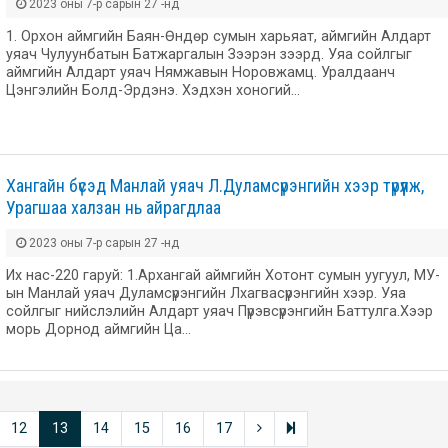
2023 оны 7-р сарын 27 -нд
1. Орхон аймгийн Баян-Өндөр сумын харьяат, аймгийн Алдарт
уяач Чулуунбатын Батжаргалын Зээрэн зээрд. Уяа сойлгыг
аймгийн Алдарт уяач Нямжавын Норовжамц. Уралдаанч
Цэнгэлийн Болд-Эрдэнэ. Хэдхэн хоногий…
Хангайн бүсэд Манлай уяач Л.Дуламсүрэнгийн хээр түрүүлж,
Урагшаа халзан нь айрагдлаа
2023 оны 7-р сарын 27 -нд
Их нас-220 гаруй: 1.Архангай аймгийн Хотонт сумын уугуул, МУ-
ын Манлай уяач Дуламсүрэнгийн Лхагвасүрэнгийн хээр. Уяа
сойлгыг нийслэлийн Алдарт уяач Пүрэвсүрэнгийн Баттулга.Хээр
морь Дорнод аймгийн Ца…
12
13
14
15
16
17