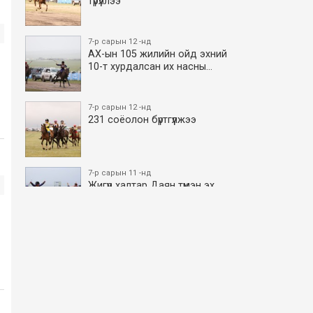
түрүүллээ
7-р сарын 12 -нд
АХ-ын 105 жилийн ойд эхний
10-т хурдалсан их насны…
7-р сарын 12 -нд
231 соёолон бүртгүүлжээ
7-р сарын 11 -нд
Жигүүр халтар Даян түмэн эх
боллоо
7-р сарын 11 -нд
АХ-ын 105 жилийн ойд эхний
10-т хурдалсан азаргану…
7-р сарын 11 -нд