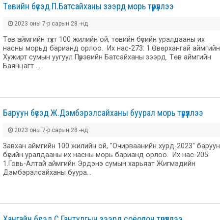
Төвийн бүсэд П.Батсайханы зээрд морь түрүүллээ
2023 оны 7-р сарын 28 -нд
Төв аймгийн түүхт 100 жилийн ой, төвийн бүсийн уралдааны их
насны морьд барианд орлоо. Их нас-273: 1.Өвөрхангай аймгийн
Хужирт сумын уугуул Пүрэвийн Батсайханы зээрд. Төв аймгийн
Баянцагт …
Баруун бүсэд Ж.Дэмбэрэлсайханы буурал морь түрүүллээ
2023 оны 7-р сарын 28 -нд
Завхан аймгийн 100 жилийн ой, "Очирваанийн хурд-2023" баруун
бүсийн уралдааны их насны морь барианд орлоо. Их нас-205:
1.Говь-Алтай аймгийн Эрдэнэ сумын харьяат Жигмэдийн
Дэмбэрэлсайханы буура…
Хангайн бүсэд С.Гантулгын зээрд соёолон түрүүллээ