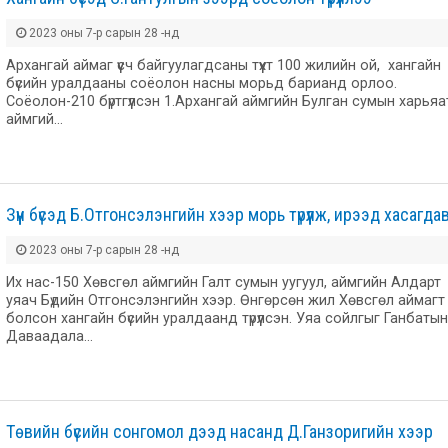
2023 оны 7-р сарын 28 -нд
Архангай аймаг үүсч байгуулагдсаны түүхт 100 жилийн ой, хангайн
бүсийн уралдааны соёолон насны морьд барианд орлоо.
Соёолон-210 бүртгүүлсэн 1.Архангай аймгийн Булган сумын харьяа
аймгий…
Зүүн бүсэд Б.Отгонсэлэнгийн хээр морь түрүүлж, ирээд хасагда
2023 оны 7-р сарын 28 -нд
Их нас-150 Хөвсгөл аймгийн Галт сумын уугуул, аймгийн Алдарт
уяач Бүдийн Отгонсэлэнгийн хээр. Өнгөрсөн жил Хөвсгөл аймагт
болсон хангайн бүсийн уралдаанд түрүүлсэн. Уяа сойлгыг Ганбатын
Даваадала…
Төвийн бүсийн сонгомол дээд насанд Д.Ганзоригийн хээр