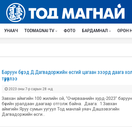
УНААЧ
TODMAGNAI TV
ФОТО
БАРДАМНАЛ
ОРОН 
Баруун бүсэд Д.Дагвадоржийн өсгий цагаан зээрд даага хо
түрүүллээ
2023 оны 7-р сарын 28 -нд
Завхан аймгийн 100 жилийн ой, "Очирваанийн хурд-2023" баруун
бүсийн уралдаан даагаар отголж байна. Даага: 1.Завхан
аймгийн Яруу сумын уугуул Тод манлай уяач Дашзэвэгийн
Дагвадоржийн өсги…