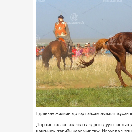
Гуравхан жилийн дотор гайхам амжилт үзүүлсэн ш
Дорнын талаас эхэлсэн алдрын дуун шанхын 
цангинаж, төрийн наадмыг түрж, Их хурдад эгш