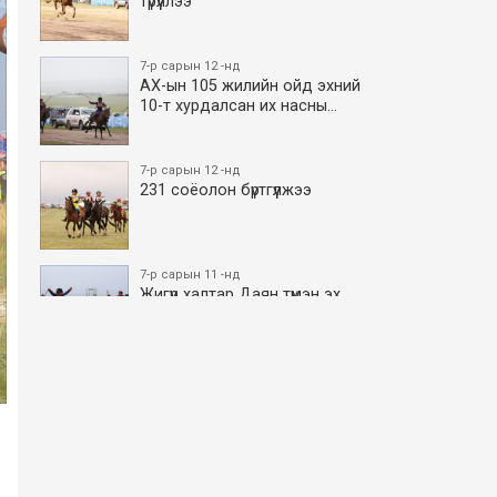
түрүүллээ
7-р сарын 12 -нд
АХ-ын 105 жилийн ойд эхний
10-т хурдалсан их насны…
7-р сарын 12 -нд
231 соёолон бүртгүүлжээ
7-р сарын 11 -нд
Жигүүр халтар Даян түмэн эх
боллоо
7-р сарын 11 -нд
АХ-ын 105 жилийн ойд эхний
10-т хурдалсан азаргану…
7-р сарын 11 -нд