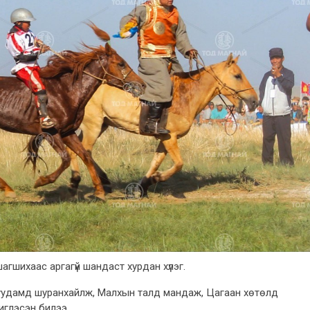
агшихаас аргагүй шандаст хурдан хүлэг.
уудамд шуранхайлж, Малхын талд мандаж, Цагаан хөтөлд
иглэсэн билээ.