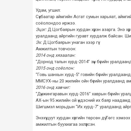
Удам, угшил:
Сүхбаатар аймгийн Асгат сумын харьяат, аймг
соёолондоо иржээ.
Эцэг:
Д.Цогбаярын хурдан хүрэн азарга. Энэ хүр
уралдаанд айргийн гуравт хурдалж байсан. Ши
Эх:
Д.Цогбаярын унаган хээр гүү.
Амжилтын товчоон:
2014 онд хязаалан:
“Дорнод талын хурд-2014” зүүн бүсийн уралдаан
2015 онд соёолон:
“Говь шанхын хурд-5” говийн бүсийн уралдаанд тү
ММСУХ-ны 20 жилийн ойн бүсийн уралдаанд аман 
2016 онд хавчиг:
“Дүнжингаравын хурд-2016” хаврын бүсийн ура
АХ-ын 95 жилийн ой үндэсний их баяр наадамд
Шигшмэл морьдын “Их хурд-7” уралдаанд айрг
Энэхүү цуут хурдан хүлгийн төрсөн дүү Төгс хэмэ
амжилтын буухиагаа эхлүүлсэн.