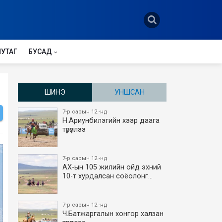
НУТАГ
БУСАД
ШИНЭ
УНШСАН
7-р сарын 12 -нд
Н.Ариунбилэгийн хээр даага
түрүүллээ
7-р сарын 12 -нд
АХ-ын 105 жилийн ойд эхний
10-т хурдалсан соёолонг…
7-р сарын 12 -нд
Ч.Батжаргалын хонгор халзан