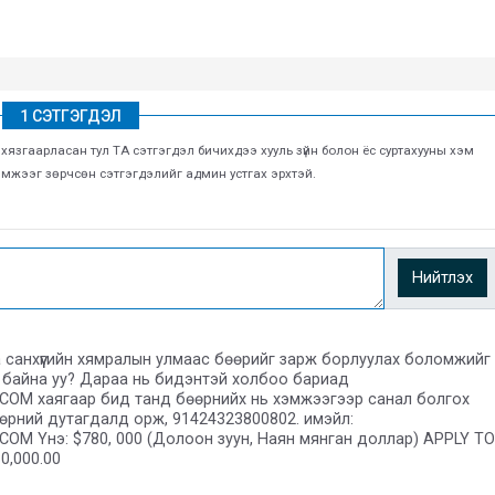
1 СЭТГЭГДЭЛ
г хязгаарласан тул ТА сэтгэгдэл бичихдээ хууль зүйн болон ёс суртахууны хэм
хэмжээг зөрчсөн сэтгэгдэлийг админ устгах эрхтэй.
Нийтлэх
Та санхүүгийн хямралын улмаас бөөрийг зарж борлуулах боломжийг
й байна уу? Дараа нь бидэнтэй холбоо бариад
COM хаягаар бид танд бөөрнийх нь хэмжээгээр санал болгох
өрний дутагдалд орж, 91424323800802. имэйл:
OM Yнэ: $780, 000 (Долоон зуун, Наян мянган доллар) APPLY TO
0,000.00