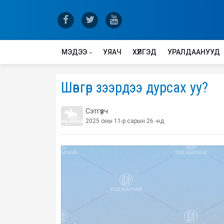
МЭДЭЭ
УЯАЧ
ХҮЛГЭД
УРАЛДААНУУД
Шөвгөр зээрдээ дурсах уу?
Сэтгүүлч
2025 оны 11-р сарын 26 -нд