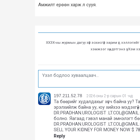
Амжилт ерөөн харж л сууя.
ХХЗХ-ны журмын дагуу зүй зохисгүй зарим үг, хэллэгий
хэмжээг хүндэтгэнэ үү. Хэм 
197.211.52.78
2026 оны 2-р сарын 01 -нд
Та бөөрийг худалдахыг хүсч байна уу? 
эрэлхийлж байна уу, юу хийхээ мэдэхгү
DR.PRADHAN.UROLOGIST .LT.COL@GMAIL.
болно. Яагаад гэвэл манай эмнэлэгт бө
DR.PRADHAN.UROLOGIST .LT.COL@GMAIL.C
SELL YOUR KIDNEY FOR MONEY NOW $ 78
Reply