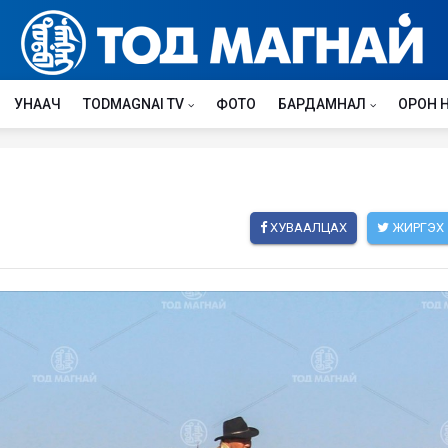
УНААЧ
TODMAGNAI TV
ФОТО
БАРДАМНАЛ
ОРОН 
ХУВААЛЦАХ
ЖИРГЭХ