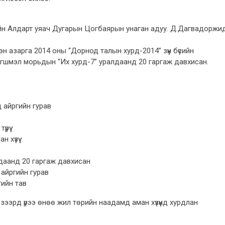
ийн Алдарт уяач Дугарын Цогбаярын унаган адуу. Д.Дагвадоржи
эн азарга 2014 оны “Дорнод талын хурд-2014” зүүн бүсийн
гшмэл морьдын “Их хурд-7” уралдаанд 20 гаргаж давхисан.
д айргийн гурав
рүү
хүзүү
лдаанд 20 гаргаж давхисан
 айргийн гурав
ийн тав
эх зээрд үрээ өнөө жил төрийн наадамд аман хүзүүнд хурдлан