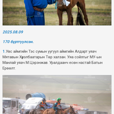
2025.08.09
170 бүртгүүлсэн.
1.
Увс аймгийн Тэс сумын уугуул аймгийн Алдарт уяач
Мятавын Хүрэлбаатарын Төр халзан. Уяа сойлгыг МУ-ын
Манлай уяач М.Цэрэнжав. Уралдаанч есөн настай Батын
Ерөөлт.