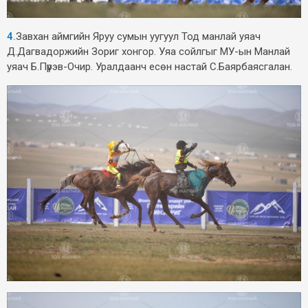
4.
Завхан аймгийн Яруу сумын уугуул Тод манлай уяач
Д.Дагвадоржийн Зориг хонгор. Уяа сойлгыг МУ-ын Манлай
уяач Б.Пүрэв-Очир. Уралдаанч есөн настай С.Баярбаясгалан.