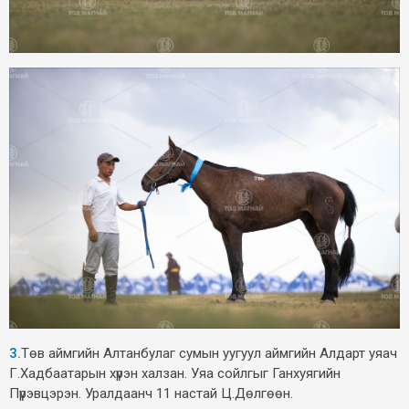
3.
Төв аймгийн Алтанбулаг сумын уугуул аймгийн Алдарт уяач
Г.Хадбаатарын хүрэн халзан. Уяа сойлгыг Ганхуягийн
Пүрэвцэрэн. Уралдаанч 11 настай Ц.Дөлгөөн.