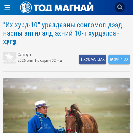
"Их хурд-10" уралдааны сонгомол дээд
насны ангилалд эхний 10-т хурдалсан
хүлгүүд
Сэтгүүлч
ХУВААЛЦАХ
ЖИРГЭХ
2026 оны 1-р сарын 02 -нд