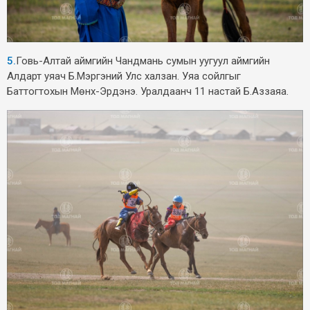
5.
Говь-Алтай аймгийн Чандмань сумын уугуул аймгийн
Алдарт уяач Б.Мэргэний Улс халзан. Уяа сойлгыг
Баттогтохын Мөнх-Эрдэнэ. Уралдаанч 11 настай Б.Аззаяа.