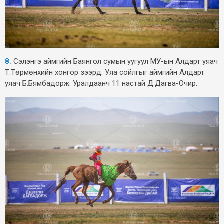
8.
Сэлэнгэ аймгийн Баянгол сумын уугуул МУ-ын Алдарт уяач
Т.Төрмөнхийн хонгор зээрд. Уяа сойлгыг аймгийн Алдарт
уяач Б.Бямбадорж. Уралдаанч 11 настай Д.Дагва-Очир.