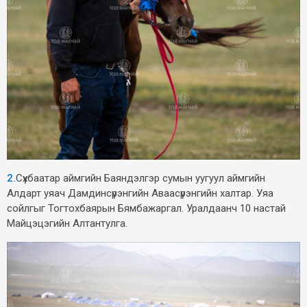
2.
Сүхбаатар аймгийн Баяндэлгэр сумын уугуул аймгийн
Алдарт уяач Дамдинсүрэнгийн Аваасүрэнгийн халтар. Уяа
сойлгыг Тогтохбаярын Бямбажаргал. Уралдаанч 10 настай
Майцэцэгийн Алтантулга.