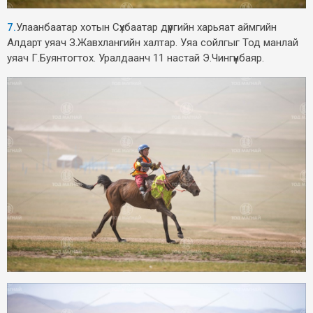
7.
Улаанбаатар хотын Сүхбаатар дүүргийн харьяат аймгийн
Алдарт уяач З.Жавхлангийн халтар. Уяа сойлгыг Тод манлай
уяач Г.Буянтогтох. Уралдаанч 11 настай Э.Чингүүнбаяр.