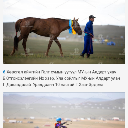
6.
Хөвсгөл аймгийн Галт сумын уугуул МУ-ын Алдарт уяач
Б.Отгонсэлэнгийн Их хээр. Уяа сойлгыг МУ-ын Алдарт уяач
Г.Даваадалай. Уралдаанч 10 настай Г.Хаш-Эрдэнэ.