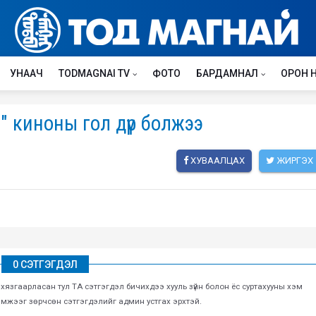
УНААЧ
TODMAGNAI TV
ФОТО
БАРДАМНАЛ
ОРОН 
а" киноны гол дүр болжээ
ХУВААЛЦАХ
ЖИРГЭХ
0 СЭТГЭГДЭЛ
г хязгаарласан тул ТА сэтгэгдэл бичихдээ хууль зүйн болон ёс суртахууны хэм
хэмжээг зөрчсөн сэтгэгдэлийг админ устгах эрхтэй.