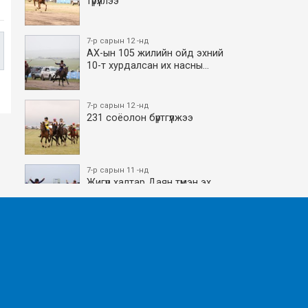
түрүүллээ
7-р сарын 12 -нд
АХ-ын 105 жилийн ойд эхний
10-т хурдалсан их насны…
7-р сарын 12 -нд
231 соёолон бүртгүүлжээ
7-р сарын 11 -нд
Жигүүр халтар Даян түмэн эх
боллоо
7-р сарын 11 -нд
АХ-ын 105 жилийн ойд эхний
10-т хурдалсан азаргану…
7-р сарын 11 -нд