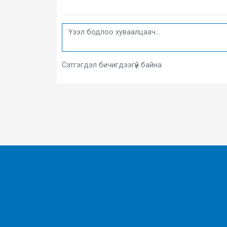
Сэтгэгдэл бичигдээгүй байна