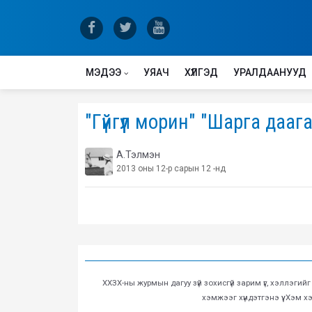
МЭДЭЭ
УЯАЧ
ХҮЛГЭД
УРАЛДААНУУД
"Гүйгүүл морин" "Шарга дааг
А.Тэлмэн
2013 оны 12-р сарын 12 -нд
ХХЗХ-ны журмын дагуу зүй зохисгүй зарим үг, хэллэгий
хэмжээг хүндэтгэнэ үү. Хэм 