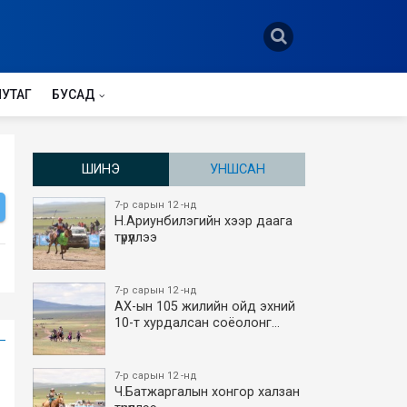
НУТАГ
БУСАД
ШИНЭ
УНШСАН
7-р сарын 12 -нд
Н.Ариунбилэгийн хээр даага
түрүүллээ
7-р сарын 12 -нд
АХ-ын 105 жилийн ойд эхний
10-т хурдалсан соёолонг…
7-р сарын 12 -нд
Ч.Батжаргалын хонгор халзан