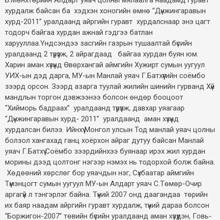
Б.Мөнхтөрийн Алдарт уяач цолны мялаалга наадамд гуравт
хурдалж байсан ба хэдхэн хоногийн өмнө “Дүнжингаравын
хурд-2011” уралдаанд айргийн гуравт хурдалснаар энэ цагт
тодорч байгаа хурдан ажнай гэдгээ батлан
харууллаа.Үндсэндээ засгийн газрын тушаалтай бүсийн
уралдаанд 2 түрүүлж, 2 айрагдаад байгаа хурдан буян юм.
Харин аман хүзүүнд Өвөрхангай аймгийн Хужирт сумын уугуул
УИХ-ын дэд дарга, МУ-ын Манлай уяач Г.Батхүүгийн соёмбо
зээрд орсон. Зээрд азарга туулай жилийн шинийн гурванд Хүй
мандлын торгон дэвжээнээ болсон өндөр бооцоот
“Хийморь бадраах” уралдаанд түрүүлж, давхар уяагаар
“Дүнжингаравын хурд- 2011” уралдаанд аман хүзүүнд
хурдалсан билээ. Ийнхүү Монгол улсын Тод манлай уяач цолны
болзол хангахад ганц хоёрхон айраг дутуу байсан Манлай
уяач Г.Батхүү Соёмбо зээрдийнхээ буянаар ирэх жил хурдан
морины дээд цолтонг нэгээр нэмэх нь тодорхой болж байна.
Хөдөөний хөрслөг бор уяачдын нэг, Сүхбаатар аймгийн
Түмэнцогт сумын уугуул МУ-ын Алдарт уяач С.Төмөр-Очир
аргагүй л тэнгэрлэг байна. Түүний 2007 онд даагандаа төрийн
их баяр наадам айргийн гуравт хурдалж, түүний дараа болсон
“Боржигон-2007” төвийн бүсийн уралдаанд аман хүзүүдэн, Говь-