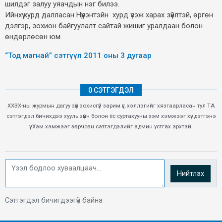
шилдэг залуу уяачдын нэг билээ.
Ийнхүү хурд далласан Нүүрэнтэйн хурд үзэж харах зүйлтэй, өргөн
дэлгэр, зохион байгуулалт сайтай жишиг уралдаан болон
өндөрлөсөн юм.
“Тод магнай” сэтгүүл 2011 оны 3 дугаар
0 СЭТГЭГДЭЛ
ХХЗХ-ны журмын дагуу зүй зохисгүй зарим үг, хэллэгийг хязгаарласан тул ТА
сэтгэгдэл бичихдээ хууль зүйн болон ёс суртахууны хэм хэмжээг хүндэтгэнэ
үү. Хэм хэмжээг зөрчсөн сэтгэгдэлийг админ устгах эрхтэй.
Нийтлэх
Сэтгэгдэл бичигдээгүй байна