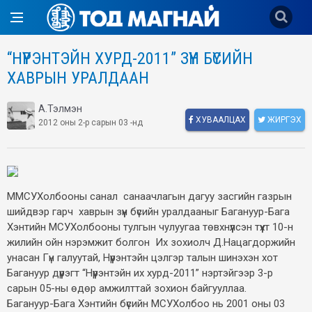
“НҮҮРЭНТЭЙН ХУРД-2011” ЗҮҮН БҮСИЙН
ХАВРЫН УРАЛДААН
А.Тэлмэн
ХУВААЛЦАХ
ЖИРГЭХ
2012 оны 2-р сарын 03 -нд
ММСУХолбооны санал санаачлагын дагуу засгийн газрын
шийдвэр гарч хаврын зүүн бүсийн уралдааныг Багануур-Бага
Хэнтийн МСУХолбооны тулгын чулуугаа төвхнүүлсэн түүхт 10-н
жилийн ойн нэрэмжит болгон Их зохиолч Д.Нацагдоржийн
унасан Гүн галуутай, Нүүрэнтэйн цэлгэр талын шинэхэн хот
Багануур дүүрэгт “Нүүрэнтэйн их хурд-2011” нэртэйгээр 3-р
сарын 05-ны өдөр амжилттай зохион байгууллаа.
Багануур-Бага Хэнтийн бүсийн МСУХолбоо нь 2001 оны 03