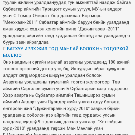
туулай жилийн уралдаануудад тун амжилттай наадаж байгаа
Сүхбаатар аймгийн Түмэнцогт сумын уугуул, МУ-ын алдарт
уяач С.Төмөр-Очирын бор давхилаа. Бор морь
“Мөнххаан-2011” Сүхбаатар аймгийн баруун бүсийн уралдаанд
аман хүзүүдэж, хэдхэн хоногийн өмнө “Дүнжингарав -2011”
уралдаанд айргийн тавд хурдалсан бөгөөд энэ уралдаанд ч
буурь заан айрагдлаа.
Г
.БАТХҮҮ ИРЭХ ЖИЛ ТОД МАНЛАЙ БОЛОХ НЬ ТОДОРХОЙ
БОЛЛОО
Энэ наадмын сүргийн манлай азарганы уралдаанд 180 ажнай
тоосоо өргөсний дотор улс, бүс, Их хурдын айраг түрүү хүртсэн
алдарт хүлгүүд мордсон ширүүхэн уралдаан болсон.
Азарганы уралдааны түрүү магнай, торгон жолоогоор Төв
аймгийн Сэргэлэн сумын уяач Б.Сүхбаатарын хээр тодорлоо.
Хээр азарга нь Сүхбаатар аймгийн Түвшинширээ сумын
аймгийн Алдарт уяач Пүрэвдоржийн унаган адуу бөгөөд
өнгөрсөн жил “Дүнжингаравын хурд-2010” хаврын бүсийн
уралдаанд соёолон үрээ айргийн тавд хурдалж, улсын
наадамд хүүхэдгүй 9-т давхиж, давхар уяагаар “Хотгойдын
хурд-2010” уралдаанд түрүүлсэн. Мөн Манлай уяач