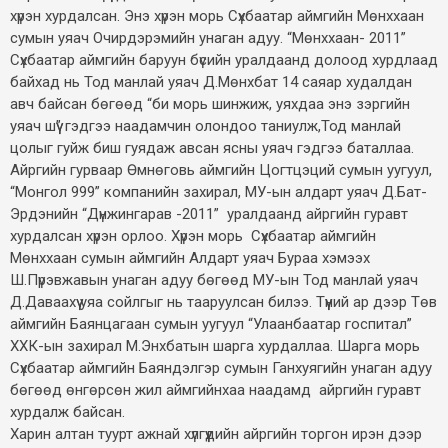
хүрэн хурдалсан. Энэ хүрэн морь Сүхбаатар аймгийн Мөнххаан
сумын уяач Очирдэрэмийн унаган адуу. “Мөнххаан- 2011”
Сүхбаатар аймгийн баруун бүсийн уралдаанд долоод хурдлаад
байхад нь Тод манлай уяач Д.Мөнхбат 14 саяар худалдан
авч байсан бөгөөд “би морь шинжиж, уяхдаа энэ зэргийн
уяач шүү” гэдгээ наадамчин олондоо таниулж,Тод манлай
цолыг гуйж биш гуядаж авсан ясны уяач гэдгээ баталлаа.
Айргийн гурваар Өмнөговь аймгийн Цогтцэций сумын уугуул,
“Монгол 999” компанийн захирал, МУ-ын алдарт уяач Д.Бат-
Эрдэнийн “Дүнжингарав -2011” уралдаанд айргийн гуравт
хурдалсан хүрэн орлоо. Хүрэн морь Сүхбаатар аймгийн
Мөнххаан сумын аймгийн Алдарт уяач Бураа хэмээх
Ш.Пүрэвжавын унаган адуу бөгөөд МУ-ын Тод манлай уяач
Д.Даваахүү уяа сойлгыг нь тааруулсан билээ. Түүний ар дээр Төв
аймгийн Баянцагаан сумын уугуул “Улаанбаатар госпитал”
ХХК-ын захирал М.Энхбатын шарга хурдаллаа. Шарга морь
Сүхбаатар аймгийн Баяндэлгэр сумын Ганхуягийн унаган адуу
бөгөөд өнгөрсөн жил аймгийнхаа наадамд айргийн гуравт
хурдалж байсан.
Харин алтан туурт ажнай хүлгүүдийн айргийн торгон ирэн дээр