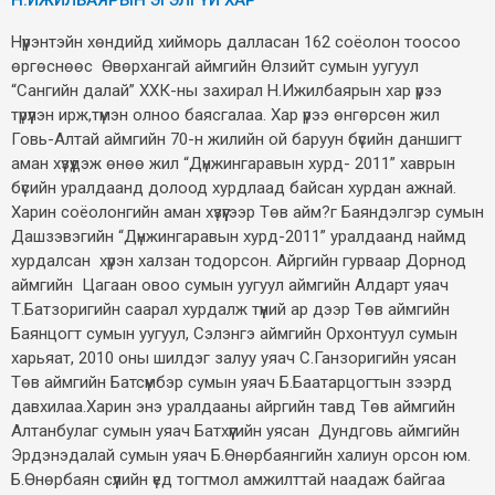
Н.ИЖИЛБАЯРЫН ЭГЭЛГҮЙ ХАР
Нүүрэнтэйн хөндийд хийморь далласан 162 соёолон тоосоо
өргөснөөс Өвөрхангай аймгийн Өлзийт сумын уугуул
“Сангийн далай” ХХК-ны захирал Н.Ижилбаярын хар үрээ
түрүүлэн ирж,түмэн олноо баясгалаа. Хар үрээ өнгөрсөн жил
Говь-Алтай аймгийн 70-н жилийн ой баруун бүсийн даншигт
аман хүзүүдэж өнөө жил “Дүнжингаравын хурд- 2011” хаврын
бүсийн уралдаанд долоод хурдлаад байсан хурдан ажнай.
Харин соёолонгийн аман хүзүүгээр Төв айм?г Баяндэлгэр сумын
Дашзэвэгийн “Дүнжингаравын хурд-2011” уралдаанд наймд
хурдалсан хүрэн халзан тодорсон. Айргийн гурваар Дорнод
аймгийн Цагаан овоо сумын уугуул аймгийн Алдарт уяач
Т.Батзоригийн саарал хурдалж түүний ар дээр Төв аймгийн
Баянцогт сумын уугуул, Сэлэнгэ аймгийн Орхонтуул сумын
харьяат, 2010 оны шилдэг залуу уяач С.Ганзоригийн уясан
Төв аймгийн Батсүмбэр сумын уяач Б.Баатарцогтын зээрд
давхилаа.Харин энэ уралдааны айргийн тавд Төв аймгийн
Алтанбулаг сумын уяач Батхүүгийн уясан Дундговь аймгийн
Эрдэнэдалай сумын уяач Б.Өнөрбаянгийн халиун орсон юм.
Б.Өнөрбаян сүүлийн үед тогтмол амжилттай наадаж байгаа