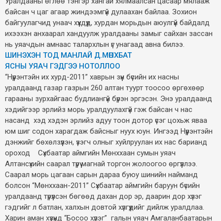
Уралдааны өглөө тэнгэр хангай хялмаалсан цасаар мялааж
байсан ч цаг агаар жиндээмгүй дулаахан байлаа. Зохион
байгуулагчид унаач хүүхдүүд, хурдан морьдын аюулгүй байдалд
ихээхэн анхаарал хандуулж уралдааны замыг сайхан зассан
нь уяачдын амнаас талархлын үг унагаад авна билээ.
ШИНЭХЭН ТОД МАНЛАЙ Д.МӨНХБАТ
ЯСНЫ УЯАЧ ГЭДГЭЭ НОТОЛЛОО
“Нүүрэнтэйн их хурд-2011” хаврын зүүн бүсийн их насны
уралдаанд газар газрын 260 алтан туурт тоосоо өргөхөөр
гарааны зурхайгаас будлиангүй бүрэн эргэсэн. Энэ уралдаанд
хэдийгээр эрлийз морь уралдуулахгүй гэж байсан ч нас
насанд хэд хэдэн эрлийз адуу тоон дотор үсэг цохьж яваа
юм шиг содон харагдаж байсныг нуух юун. Ингээд Нүүрэнтэйн
дэнжийг бөхөлзүүлэн, үзэгч олныг хуйлруулан их нас барианд
ороход Сүхбаатар аймгийн Мөнххаан сумын уяач
Алтансүхийн саарал түрүү магнай торгон жолоогоо өргүүллээ.
Саарал морь цагаан сарын дараа буюу шинийн найманд
болсон “Мөнххаан-2011” Сүхбаатар аймгийн баруун бүсийн
уралдаанд түрүүлсэн бөгөөд дахан дор эр, даарин дор хүлэг
гэдгийг л батлан, халхын довтой хүлгүүдийг дийлж уралдлаа.
Харин аман хүзүүнд “Босоо хүлэг” галын уяач Амгаланбаатарын