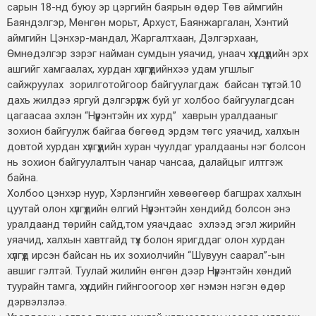
сарын 18-нд буюу эр цэргийн баярын өдөр Төв аймгийн
Баяндэлгэр, Мөнгөн морьт, Архуст, Баянжаргалан, Хэнтий
аймгийн Цэнхэр-мандал, Жаргалтхаан, Дэлгэрхаан,
Өмнөдэлгэр зэрэг найман сумдын уяачид, унаач хүүхдүүдийн эрх
ашгийг хамгаалах, хурдан хүлгүүдийнхээ удам угшлыг
сайжруулах зорилготойгоор байгуулагдаж байсан түүхтэй.10
дахь жилдээ яргуй дэлгэрүүлж буй уг холбоо байгуулагдсан
цагаасаа эхлэн “Нүүрэнтэйн их хурд” хаврын уралдааныг
зохион байгуулж байгаа бөгөөд эрдэм төгс уяачид, халхын
довтой хурдан хүлгүүдийн хуран чуулдаг уралдааны нэг болсон
нь зохион байгуулалтын чанар чансаа, далайцыг илтгэж
байна.
Холбоо цэнхэр нуур, Хэрлэнгийн хөвөөгөөр багшрах халхын
цуутай олон хүлгүүдийн өлгий Нүүрэнтэйн хөндийд болсон энэ
уралдаанд төрийн сайд,том уяачдаас эхлээд эгэл жирийн
уяачид, халхын хавтгайд түүх болон яригддаг олон хурдан
хүлгүүд ирсэн байсан нь их зохиолчийн “Шувуун саарал”-ын
авшиг гэлтэй. Туулай жилийн өнгөн дээр Нүүрэнтэйн хөндий
туурайн тамга, хүүхдийн гийнгоогоор хөг нэмэн нэгэн өдөр
дэрвэлзлээ.