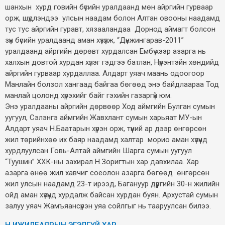
шанхын хурд говийн бүсийн уралдаанд мөн айргийн гурваар
орж, шүдлэндээ улсын наадам болон Алтан овооны наадамд
тус тус айргийн гуравт, хязааландаа Дорнод аймагт болсон
зүүн бүсийн уралдаанд аман хүзүүлж, “Дүнжингарав-2011”
уралдаанд айргийн дөрөвт хурдалсан Ембүү хээр азарга нь
халхын довтой хурдан хүлэг гэдгээ батлан, Нүүрэнтэйн хөндийд
айргийн гурваар хурдаллаа. Алдарт уяач маань одоогоор
Манлайн болзол хангаад байгаа бөгөөд энэ байдлаараа Тод
манлай цолонд хүрэхийг байг гэхийн газаргүй юм.
Энэ уралдааны айргийн дөрвөөр Ход аймгийн Булган сумын
уугуул, Сэлэнгэ аймгийн Жавхлант сумын харьяат МУ-ын
Алдарт уяач Н.Баатарын хүрэн орж, түүний ар дээр өнгөрсөн
жил төрийнхөө их баяр наадамд халтар морио аман хүзүүнд
хурдлуулсан Говь-Алтай аймгийн Шарга сумын уугуул
“Туушин” ХХК-ны захирал Н.Зоригтын хар давхилаа. Хар
азарга өнөө жил хавчиг соёолон азарга бөгөөд өнгөрсөн
жил улсын наадамд 23-т ирээд, Багануур дүүргийн 30-н жилийн
ойд аман хүзүүнд хурдалж байсан хурдан буян. Архустай сумын
залуу уяач Жамъяансүрэн уяа сойлгыг нь тааруулсан билээ.