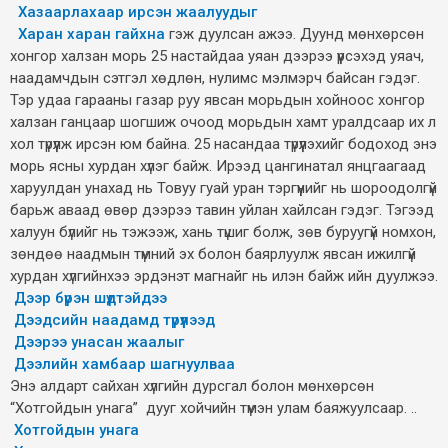
Хазаарлахаар ирсэн жаалуудыг
Харан харан гайхна
гэж дуулсан ажээ. Дуунд мөнхөрсөн
хонгор халзан морь 25 настайдаа уяан дээрээ үүрсэхэд уяач,
наадамчдын сэтгэл хөдлөн, нулимс мэлмэрч байсан гэдэг.
Тэр удаа гарааны газар руу явсан морьдын хойноос хонгор
халзан ганцаар шогшиж очоод морьдын хамт уралдсаар их л
хол түрүүлж ирсэн юм байна. 25 насандаа түрүүлэхийг бодоход энэ
морь ясны хурдан хүлэг байж. Ирээд цангинатал янцгаагаад
харуулдан унахад нь Товуу гуай уран тэргүүнийг нь шороодолгүй
барьж аваад өвөр дээрээ тавин уйлан хайлсан гэдэг. Тэгээд
халуун бүлийг нь тэжээж, хань түшиг болж, зөв буруугүй номхон,
зөндөө наадмын түмний эх болон баярлуулж явсан ижилгүй
хурдан хүлгийнхээ эрдэнэт магнайг нь илэн байж ийн дуулжээ.
Дээр бүрэн шүдтэйдээ
Дээдсийн наадамд түрүүлээд
Дээрээ унасан жаалыг
Дээлийн хамбаар шагнуулваа
Энэ алдарт сайхан хүлгийн дурсгал болон мөнхөрсөн
“Хотгойдын унага” дууг хойчийн түмэн улам баяжуулсаар. ..
Хотгойдын унага