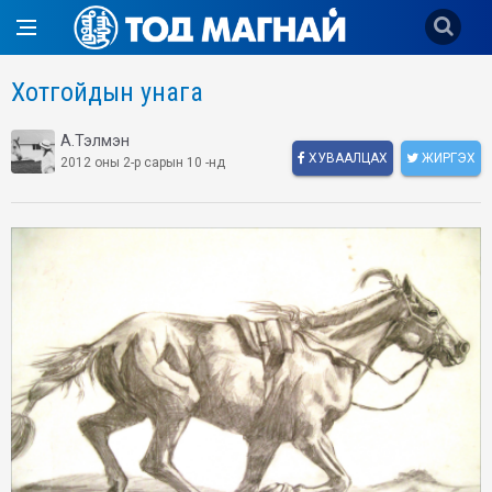
Хотгойдын унага
А.Тэлмэн
ХУВААЛЦАХ
ЖИРГЭХ
2012 оны 2-р сарын 10 -нд