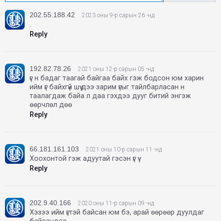
202.55.188.42
2023 оны 9-р сарын 26 -нд
.
Reply
192.82.78.26
2021 оны 12-р сарын 05 -нд
үг н бадаг таагай байгаа байх гэж бодсон юм харин
ийм үг байхгүй шүү дээ зарим үгыг тайлбарласан н
таалагдаж байа л даа гэхдээ дууг битий энгэж
өөрчлөл дөө
Reply
66.181.161.103
2021 оны 10-р сарын 11 -нд
Хоохонтой гэж адуутай гэсэн үг үү
Reply
202.9.40.166
2020 оны 11-р сарын 09 -нд
Хэзээ ийм үгтэй байсан юм бэ, арай өөрөөр дуулдаг