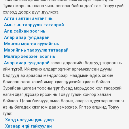
Түрүүлэх морь нь наана чинь зогсож байна даа” гэж Товуу гуай
хэлээд доорх дууг дуулжээ.
Алтан алтан амгайг нь
Амыг нь тааруулж татаарай
Алд сайхан зоог нь
Аяар аяар гуядаарай
Мөнгөн мөнгөн зуузайг нь
Мөрийг нь тааруулж татаарай
Мөлгөр хөөрхөн зоог нь
Аяар аяар гуядаарай
гэсэн дараагийн бадгууд төрсөн нь
ийм түүхтэй. Ийнхүү энэ алдарт хүлгийг өргөмжилсөн дууны
бадгууд ар араасаа мэндэлсээр. Наадмын өдөр, хөхин
баяссан олон хэний ямар хүлэг түрүүлэхийг хүлээж байлаа.
Зурайсан цагаан тоосны үзүүрт бусад морьдоос хол тасархай
нэгэн хүлэг дүүлсээр ирсэн нь Товуу гуайн хонгор халзан
байжээ. Цээж баячууд амаа барьж, азарга адуугаар авсан ч
үнэ нь багадах хүлэг юм даа хэмээжээ. Яг тэр агшинд Товуу
гуай:
Хаад ноёдын үүдэн дээр
Хазаар ч үгүй гайхуулан