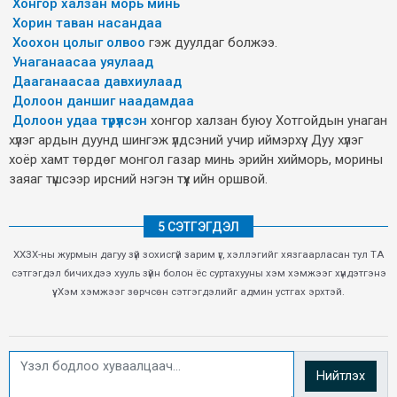
Хонгор халзан морь минь
Хорин таван насандаа
Хоохон цолыг олвоо
гэж дуулдаг болжээ.
Унаганаасаа уяулаад
Дааганаасаа давхиулаад
Долоон даншиг наадамдаа
Долоон удаа түрүүлсэн
хонгор халзан буюу Хотгойдын унаган
хүлэг ардын дуунд шингэж үлдсэний учир иймэрхүү. Дуу хүлэг
хоёр хамт төрдөг монгол газар минь эрийн хийморь, морины
заяаг түшсээр ирсний нэгэн түүх ийн оршвой.
5 СЭТГЭГДЭЛ
ХХЗХ-ны журмын дагуу зүй зохисгүй зарим үг, хэллэгийг хязгаарласан тул ТА
сэтгэгдэл бичихдээ хууль зүйн болон ёс суртахууны хэм хэмжээг хүндэтгэнэ
үү. Хэм хэмжээг зөрчсөн сэтгэгдэлийг админ устгах эрхтэй.
Нийтлэх