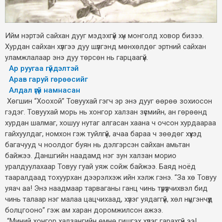
Ийм нэртэй сайхан дууг мэдэхгүй хүн монголд ховор бизээ.
Хурдан сайхан хүлгээ дуу шүлгэнд мөнхөлдөг эртний сайхан
уламжлалаар энэ дуу төрсөн нь гарцаагүй.
Ар руугаа гүйдэлтэй
Арав гаруй гөрөөсийг
Алдал үгүй намнасан
Хөгшин “Хоохой” Товуухай гэгч эр энэ дууг өөрөө зохиосон
гэдэг. Товуухай морь нь хонгор халзан зүсмийн, ан гөрөөнд
хурдан шалмаг, хошуу нутаг алгасан хаана ч очсон хурдаараа
гайхуулдаг, номхон гэж туйлгүй, ачаа бараа ч зөөдөг хүүхэд
багачууд ч ноолдог буян нь дэлгэрсэн сайхан амьтан
байжээ. Даншгийн наадамд нэг зун халзан морио
уралдуулахаар Товуу гуай уяж сойж байжээ. Баяд ноёд
тааралдаад тохуурхан дээрэлхэж ийн хэлж гэнэ. “За хө Товуу
уяач аа! Энэ наадмаар тарваганы ганц чинь түрүүлчихвэл бид
чинь талаар нэг малаа цацчихаад, хүлэг уядаггүй, хөл нүцгэнчүүд
болцгооно” гэж ам харан доромжилсон ажээ.
“Миний хонгор халзангийн өмнө гишгэх хүлэг гарахгүй ээ!