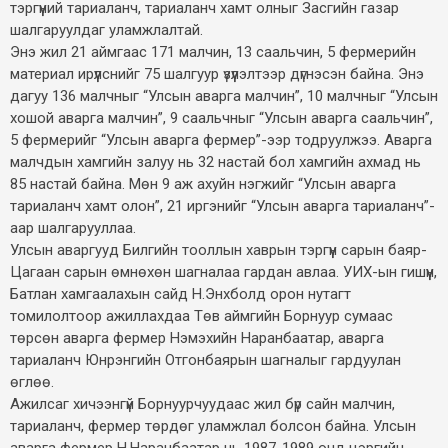
тэргүүний тариаланч, тариаланч хамт олныг Засгийн газар
шалгаруулдаг уламжлалтай.
Энэ жил 21 аймгаас 171 малчин, 13 саальчин, 5 фермерийн
материал ирүүлснийг 75 шалгуур үзүүлэлтээр дүгнэсэн байна. Энэ
дагуу 136 малчныг “Улсын аварга малчин”, 10 малчныг “Улсын
хошой аварга малчин”, 9 саальчныг “Улсын аварга саальчин”,
5 фермерийг “Улсын аварга фермер”-ээр тодруулжээ. Аварга
малчдын хамгийн залуу нь 32 настай бол хамгийн ахмад нь
85 настай байна. Мөн 9 аж ахуйн нэгжийг “Улсын аварга
тариаланч хамт олон”, 21 иргэнийг “Улсын аварга тариаланч”-
аар шалгарууллаа.
Улсын аваргууд Билгийн тооллын хаврын тэргүүн сарын баяр-
Цагаан сарын өмнөхөн шагналаа гардан авлаа. УИХ-ын гишүүн,
Батлан хамгаалахын сайд Н.Энхболд орон нутагт
томилолтоор ажиллахдаа Төв аймгийн Борнуур сумаас
төрсөн аварга фермер Нэмэхийн Наранбаатар, аварга
тариаланч Юнрэнгийн Отгонбаярын шагналыг гардуулан
өглөө.
Ажилсаг хичээнгүй Борнуурчуудаас жил бүр сайн малчин,
тариаланч, фермер төрдөг уламжлал болсон байна. Улсын
аварга фермер Н.Наранбаатар нь 1987-1989 онд цэргийн