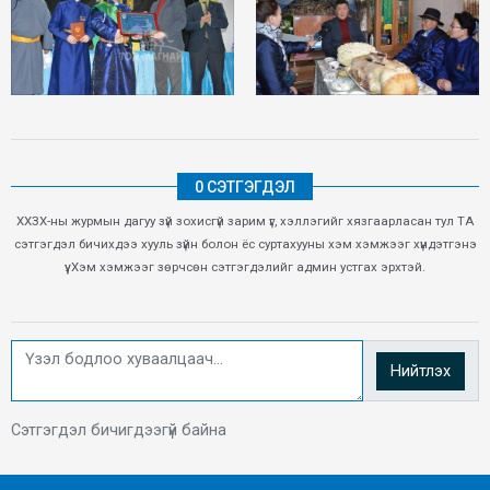
0 СЭТГЭГДЭЛ
ХХЗХ-ны журмын дагуу зүй зохисгүй зарим үг, хэллэгийг хязгаарласан тул ТА
сэтгэгдэл бичихдээ хууль зүйн болон ёс суртахууны хэм хэмжээг хүндэтгэнэ
үү. Хэм хэмжээг зөрчсөн сэтгэгдэлийг админ устгах эрхтэй.
Нийтлэх
Сэтгэгдэл бичигдээгүй байна