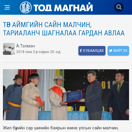
ТӨВ АЙМГИЙН САЙН МАЛЧИН,
ТАРИАЛАНЧ ШАГНАЛАА ГАРДАН АВЛАА
А.Тэлмэн
ХУВААЛЦАХ
ЖИРГЭХ
2018 оны 2-р сарын 20 -нд
Жил бүрийн сар шинийн баярын өмнө улсын сайн малчин,