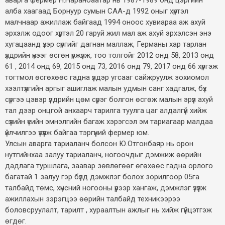
алба хаагаад Борнуур сумын САА-д 1992 оныг хүртэл
малчнаар ажиллаж байгаад 1994 оноос хувиараа аж ахуй
эрхэлж одоог хүртэл 20 гаруй жил мал аж ахуй эрхэлсэн энэ
хугацаанд үхэр сүргийг дагнан маллаж, Германы хар тарлан
үүлдрийн үнээг өсгөн үржүүлж, тоо толгойг 2012 онд 58, 2013 онд
61 , 2014 онд 69, 2015 онд 73, 2016 онд 79, 2017 онд 66 хүргэж
тогтмол өсгөхөөс гадна үүлдэр угсааг сайжруулж зохиомол
хээлтүүлгийн аргыг ашиглаж малын удмын санг хадгалж, бүх
сүргээ цэвэр үүлдрийн цөм сүрэг болгон өсгөж малын эрүүл ахуй
тал дээр онцгой анхаарч тарилга туулга цаг алдалгүй хийж
сүүлийн үеийн эмнэлгийн багаж хэрэгсэл эм тариагаар малдаа
үйлчилгээ үзүүлж байгаа тэргүүний фермер юм.
Улсын аварга тариаланч болсон Ю.Отгонбаяр нь орон
нутгийнхаа залуу тариаланч, ногоочдыг дэмжиж өөрийн
дадлага туршлага, заавар зөвлөгөөг өгөхөөс гадна орлого
багатай 1 залуу гэр бүлд дэмжлэг болох зорилгоор 05га
талбайд төмс, хүнсний ногооны үрээр хангаж, дэмжлэг үзүүлж
ажиллахын зэрэгцээ өөрийн талбайд техникээрээ
боловсруулалт, тарилт , хураалтын ажлыг нь хийж гүйцэтгэж
өгдөг.