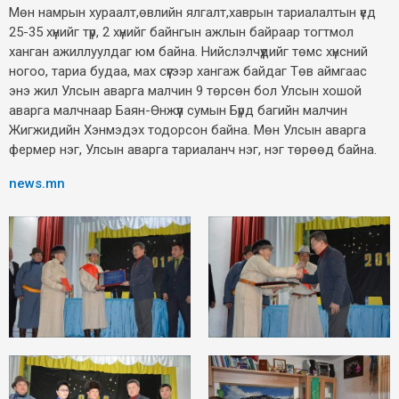
Мөн намрын хураалт,өвлийн ялгалт,хаврын тариалалтын үед
25-35 хүнийг түр, 2 хүнийг байнгын ажлын байраар тогтмол
ханган ажиллуулдаг юм байна. Нийслэлчүүдийг төмс хүнсний
ногоо, тариа будаа, мах сүүгээр хангаж байдаг Төв аймгаас
энэ жил Улсын аварга малчин 9 төрсөн бол Улсын хошой
аварга малчнаар Баян-Өнжүүл сумын Бүрд багийн малчин
Жигжидийн Хэнмэдэх тодорсон байна. Мөн Улсын аварга
фермер нэг, Улсын аварга тариаланч нэг, нэг төрөөд байна.
news.mn