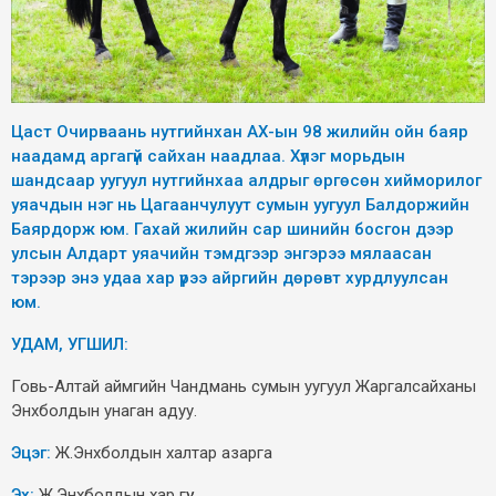
Цаст Очирваань нутгийнхан АХ-ын 98 жилийн ойн баяр
наадамд аргагүй сайхан наадлаа. Хүлэг морьдын
шандсаар уугуул нутгийнхаа алдрыг өргөсөн хийморилог
уяачдын нэг нь Цагаанчулуут сумын уугуул Балдоржийн
Баярдорж юм. Гахай жилийн сар шинийн босгон дээр
улсын Алдарт уяачийн тэмдгээр энгэрээ мялаасан
тэрээр энэ удаа хар үрээ айргийн дөрөвт хурдлуулсан
юм.
УДАМ, УГШИЛ:
Говь-Алтай аймгийн Чандмань сумын уугуул Жаргалсайханы
Энхболдын унаган адуу.
Эцэг:
Ж.Энхболдын халтар азарга
Эх:
Ж.Энхболдын хар гүү