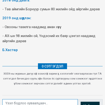
2018 онд даага:
- Төв аймгийн Борнуур сумын 80 жилийн ойд айргийн дөрөв
2019 онд шүдлэн:
- Овооны тахилга наадамд аман хүзүү
- АХ-ын 98 жилийн ой, Үндэсний их баяр цэнгэл наадамд
айргийн дөрөв
Б.Хастөр
0 СЭТГЭГДЭЛ
ХХЗХ-ны журмын дагуу зүй зохисгүй зарим үг, хэллэгийг хязгаарласан тул ТА
сэтгэгдэл бичихдээ хууль зүйн болон ёс суртахууны хэм хэмжээг хүндэтгэнэ
үү. Хэм хэмжээг зөрчсөн сэтгэгдэлийг админ устгах эрхтэй.