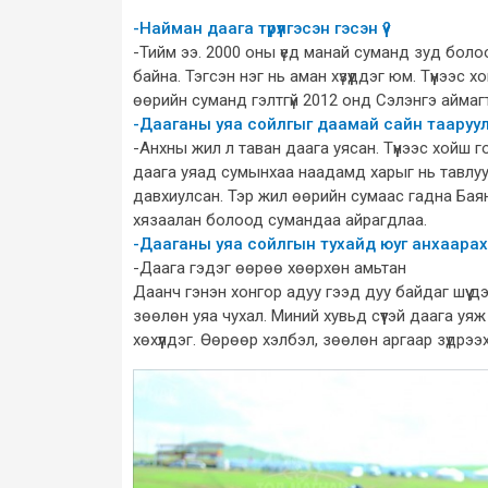
-Найман даага түрүүлгэсэн гэсэн үү?
-Тийм ээ. 2000 оны үед манай суманд зуд боло
байна. Тэгсэн нэг нь аман хүзүүддэг юм. Түүнээс х
өөрийн суманд гэлтгүй 2012 онд Сэлэнгэ аймагт 
-Дааганы уяа сойлгыг даамай сайн тааруулд
-Анхны жил л таван даага уясан. Түүнээс хойш г
даага уяад сумынхаа наадамд харыг нь тавлуу
давхиулсан. Тэр жил өөрийн сумаас гадна Бая
хязаалан болоод сумандаа айрагдлаа.
-Дааганы уяа сойлгын тухайд юуг анхаарах
-Даага гэдэг өөрөө хөөрхөн амьтан
Даанч гэнэн хонгор адуу гээд дуу байдаг шүү дэ
зөөлөн уяа чухал. Миний хувьд сүүтэй даага уяж
хөхүүлдэг. Өөрөөр хэлбэл, зөөлөн аргаар зүдрээх