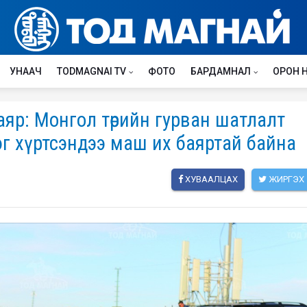
УНААЧ
TODMAGNAI TV
ФОТО
БАРДАМНАЛ
ОРОН 
яр: Монгол төрийн гурван шатлалт
эг хүртсэндээ маш их баяртай байна
ХУВААЛЦАХ
ЖИРГЭХ