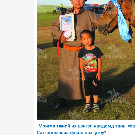
-Монгол түмний их цэнгэл наадамд таны ухаа
Сэтгэгдлээсээ хуваалцахгүй юу?