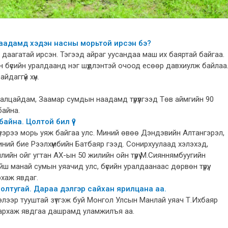
наадамд хэдэн насны морьтой ирсэн бэ?
даагатай ирсэн. Тэгээд айраг уусандаа маш их баяртай байгаа.
йн бүсийн уралдаанд нэг шүдлэнтэй очоод есөөр давхиулж байлаа
даггүй хүн.
аалцайдам, Заамар сумдын наадамд түрүүлгээд Төв аймгийн 90
байна.
айна. Цолтой бил үү?
үеэрээ морь уяж байгаа улс. Миний өвөө Дэндэвийн Алтангэрэл,
 миний бие Рээлхүмбийн Батбаяр гээд. Сонирхуулаад хэлэхэд,
ийн ойг угтан АХ-ын 50 жилийн ойн түрүү М.Сияннямбуугийн
ш манай сумын уяачид улс, бүсийн уралдаанаас дөрвөн түрүү,
архаж явдаг.
олтугай. Дараа дэлгэр сайхан ярилцана аа.
элээр тууштай зүтгэж буй Монгол Улсын Манлай уяач Т.Ихбаяр
лархаж явдгаа дашрамд уламжилъя аа.