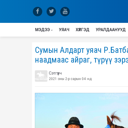
МЭДЭЭ
УЯАЧ
ХҮЛГЭД
УРАЛДААНУУД
Сумын Алдарт уяач Р.Батба
наадмаас айраг, түрүү зэр
Сэтгүүлч
2021 оны 2-р сарын 04 -нд