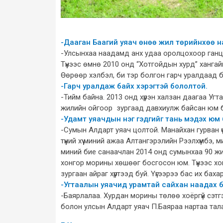
-Дааган Баагий уяач өнөө жил төрийнхөө 
-Улсынхаа наадамд анх удаа оролцохоор ганц 
Түүнээс өмнө 2010 онд “Хотгойдын хурд” ханга
Өөрөөр хэлбэл, би тэр болгон гарч уралдаад бай
-Гарч уралдаж байх хэрэгтэй бололтой.
-Тийм байна. 2013 онд хүрэн халзан даагаа Угт
жилийн ойгоор зургаад давхиулж байсан юм 
-Удамт уяачдын нэг гэдгийг тань мэдэх юм б
-Сумын Алдарт уяач цолтой. Манайхан гурван 
түүний хүү миний ажаа Алтангэрэлийн Рээлхүмбэ,
миний бие санаачлан 2014 онд сумынхаа 90 жил
хонгор морины хөшөөг босгосон юм. Түүнээс хой
зургаан айраг хүртээд буй. Үүгээрээ бас их бах
-Угтаалын уяачид урамтай сайхан наадах б
-Баярлалаа. Хурдан морины төлөө хоёргүй сэтг
болон улсын Алдарт уяач П.Баяраа нартаа та