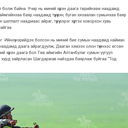
л болж байна. Учир нь миний хүрэн даага төрийнхөө наадамд
аймгийнхаа баяр наадамд түрүүлэн, буган хязаалан сумынхаа баяр
 шатлалт наадмаас айраг, түрүү зэрэг хүртэх ховорхон хувь
байгаа.
эг. Ийнхүү нэрийдэх болсон нь миний бие сумын наадамд найман
өө наадамд даага айрагдуулж, Дааган хэмээх олон түмнээс өгсөн
ий хүрэн даага бол Төв аймгийн Алтанбулаг сумын уугуул
 хурд хайрласан Шагдаржав найздаа баярлаж буйгаа “Тод