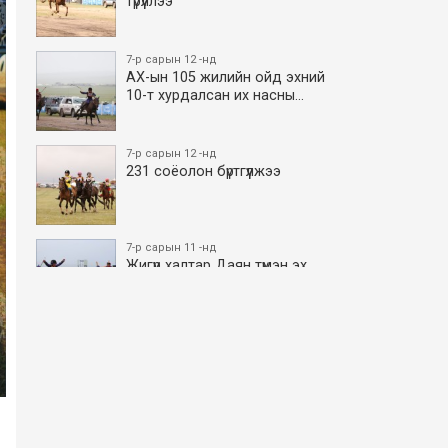
түрүүллээ
7-р сарын 12 -нд
АХ-ын 105 жилийн ойд эхний
10-т хурдалсан их насны…
7-р сарын 12 -нд
231 соёолон бүртгүүлжээ
7-р сарын 11 -нд
Жигүүр халтар Даян түмэн эх
боллоо
7-р сарын 11 -нд
АХ-ын 105 жилийн ойд эхний
10-т хурдалсан азаргану…
7-р сарын 11 -нд