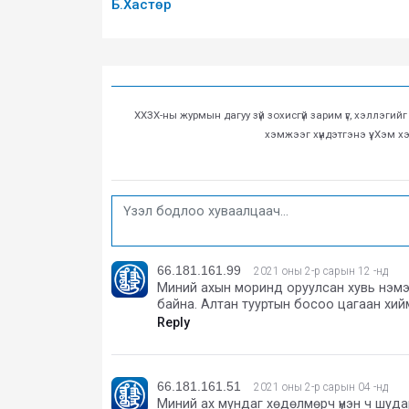
Б.Хастөр
ХХЗХ-ны журмын дагуу зүй зохисгүй зарим үг, хэллэгий
хэмжээг хүндэтгэнэ үү. Хэм 
66.181.161.99
2021 оны 2-р сарын 12 -нд
Миний ахын моринд оруулсан хувь нэмэ
байна. Алтан тууртын босоо цагаан хий
Reply
66.181.161.51
2021 оны 2-р сарын 04 -нд
Миний ах мундаг хөдөлмөрч үнэн ч шудар