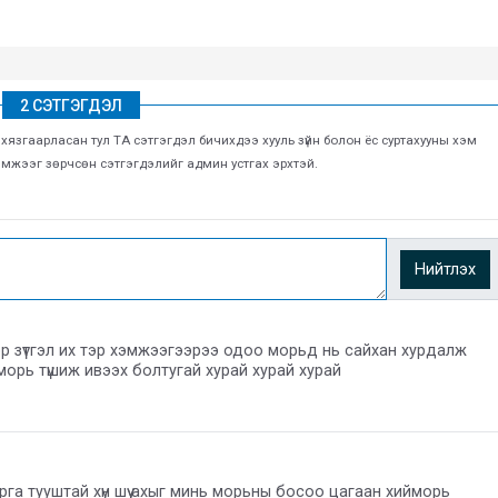
2 СЭТГЭГДЭЛ
г хязгаарласан тул ТА сэтгэгдэл бичихдээ хууль зүйн болон ёс суртахууны хэм
хэмжээг зөрчсөн сэтгэгдэлийг админ устгах эрхтэй.
Нийтлэх
р зүтгэл их тэр хэмжээгээрээ одоо морьд нь сайхан хурдалж
морь түшиж ивээх болтугай хурай хурай хурай
га тууштай хүн шүү ахыг минь морьны босоо цагаан хийморь