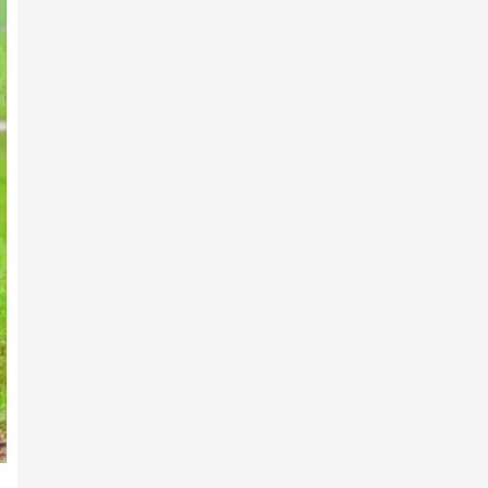
7-р сарын 10 -нд
АХ-ын 105 жилийн ойд эхний
10-т хурдалсан хурдан ш…
7-р сарын 10 -нд
Аймгийн Алдарт уяач
Э.Ариунболдын халзан шүдлэн
тү…
7-р сарын 10 -нд
АХ-ын 105 жилийн ойд 223
хурдан шүдлэн бүртгүүлжээ
7-р сарын 10 -нд
АХ-ын 105 жилийн ойд эхний
10-т хурдалсан хурдан х…
7-р сарын 10 -нд
Х.Улам-Өрнөхийн хурдан хээр
хязаалан түрүүллээ