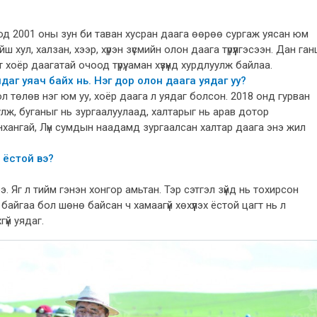
од 2001 оны зун би таван хусран даага өөрөө сургаж уясан юм
ойш хул, халзан, хээр, хүрэн зүсмийн олон даага түрүүлгэсээн. Дан ган
хоёр даагатай очоод түрүү, аман хүзүүнд хурдлуулж байлаа.
аг уяач байх нь. Нэг дор олон даага уядаг уу?
ол төлөв нэг юм уу, хоёр даага л уядаг болсон. 2018 онд гурван
лж, буганыг нь зургаалуулаад, халтарыг нь арав дотор
нхангай, Лүн сумдын наадамд зургаалсан халтар даага энэ жил
 ёстой вэ?
э. Яг л тийм гэнэн хонгор амьтан. Тэр сэтгэл зүйд нь тохирсон
 байгаа бол шөнө байсан ч хамаагүй хөхүүлэх ёстой цагт нь л
гүй уядаг.