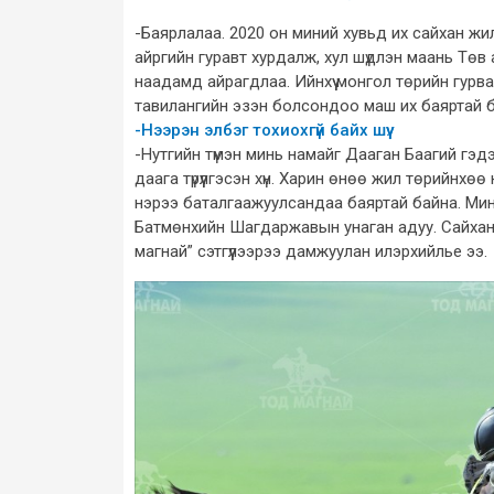
-Баярлалаа. 2020 он миний хувьд их сайхан жи
айргийн гуравт хурдалж, хул шүдлэн маань Төв 
наадамд айрагдлаа. Ийнхүү монгол төрийн гурван
тавилангийн эзэн болсондоо маш их баяртай 
-Нээрэн элбэг тохиохгүй байх шүү.
-Нутгийн түмэн минь намайг Дааган Баагий гэд
даага түрүүлгэсэн хүн. Харин өнөө жил төрийнх
нэрээ баталгаажуулсандаа баяртай байна. Мин
Батмөнхийн Шагдаржавын унаган адуу. Сайхан
магнай” сэтгүүлээрээ дамжуулан илэрхийлье ээ.