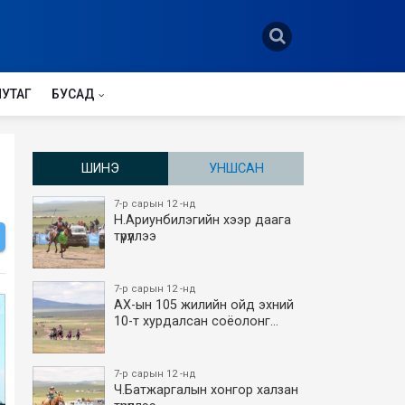
НУТАГ
БУСАД
ШИНЭ
УНШСАН
7-р сарын 12 -нд
Н.Ариунбилэгийн хээр даага
түрүүллээ
7-р сарын 12 -нд
АХ-ын 105 жилийн ойд эхний
10-т хурдалсан соёолонг…
7-р сарын 12 -нд
Ч.Батжаргалын хонгор халзан