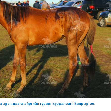
 хүрэн даага айргийн гуравт хурдалсан. Баяр хүргэе.