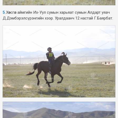
5.
Хөвсгөл аймгийн Их-Уул сумын харьяат сумын Алдарт уяач
Д.Дэмбэрэлсүрэнгийн хээр. Уралдаанч 12 настай Г.Баярбат.