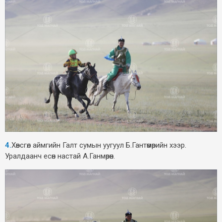
4.
Хөвсгөл аймгийн Галт сумын уугуул Б.Гантөмөрийн хээр.
Уралдаанч есөн настай А.Ганмөрөн.