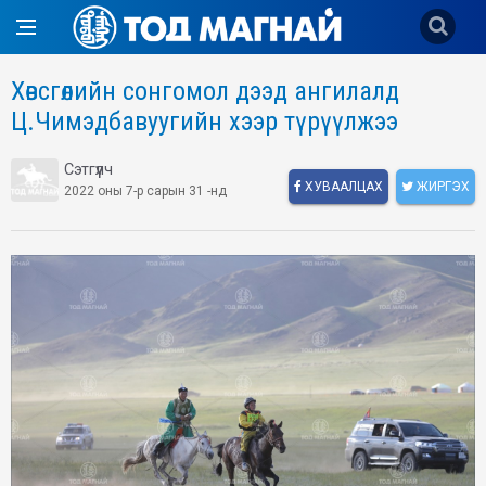
Хөвсгөлийн сонгомол дээд ангилалд
Ц.Чимэдбавуугийн хээр түрүүлжээ
Сэтгүүлч
ХУВААЛЦАХ
ЖИРГЭХ
2022 оны 7-р сарын 31 -нд