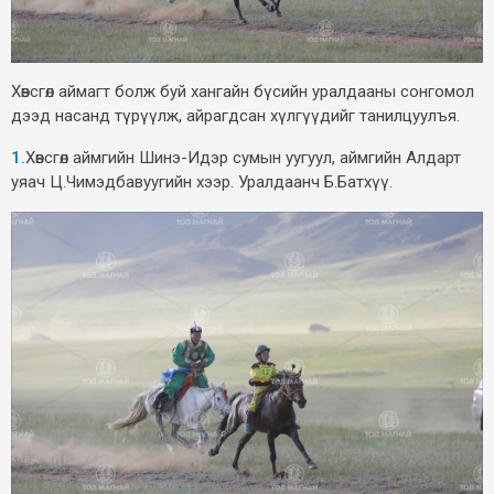
Хөвсгөл аймагт болж буй хангайн бүсийн уралдааны сонгомол
дээд насанд түрүүлж, айрагдсан хүлгүүдийг танилцуулъя.
1.
Хөвсгөл аймгийн Шинэ-Идэр сумын уугуул, аймгийн Алдарт
уяач Ц.Чимэдбавуугийн хээр. Уралдаанч Б.Батхүү.