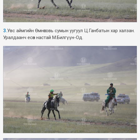
3.
Увс аймгийн Өмнөговь сумын уугуул Ц.Ганбатын хар халзан.
Уралдаанч есөн настай М.Билгүүн-Од.