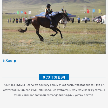
Б.Хастөр
0 СЭТГЭГДЭЛ
ХХЗХ-ны журмын дагуу зүй зохисгүй зарим үг, хэллэгийг хязгаарласан тул ТА
сэтгэгдэл бичихдээ хууль зүйн болон ёс суртахууны хэм хэмжээг хүндэтгэнэ
үү. Хэм хэмжээг зөрчсөн сэтгэгдэлийг админ устгах эрхтэй.