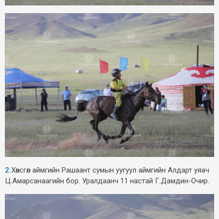
2.
Хөвсгөл аймгийн Рашаант сумын уугуул аймгийн Алдарт уяач
Ц.Амарсанаагийн бор. Уралдаанч 11 настай Г.Дамдин-Очир.