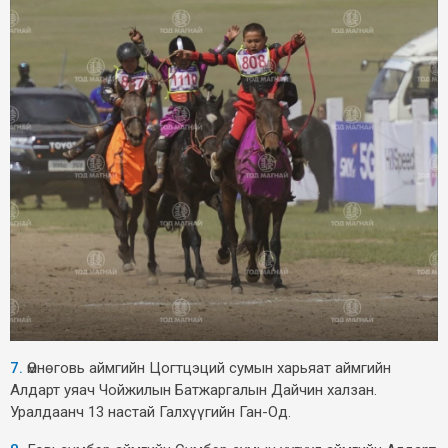
7.
Өмнөговь аймгийн Цогтцэций сумын харьяат аймгийн
Алдарт уяач Чойжилын Батжаргалын Дайчин халзан.
Уралдаанч 13 настай Галхүүгийн Ган-Од.