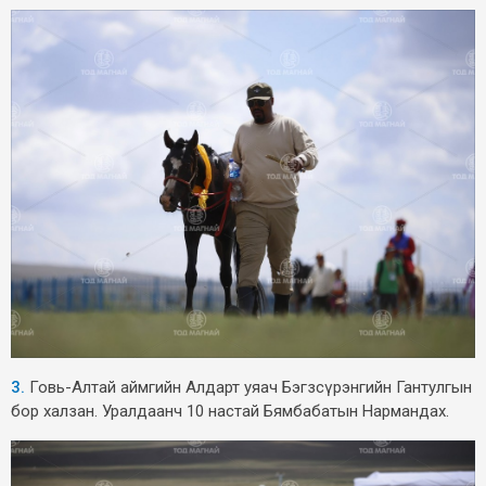
3.
Говь-Алтай аймгийн Алдарт уяач Бэгзсүрэнгийн Гантулгын
бор халзан. Уралдаанч 10 настай Бямбабатын Нармандах.