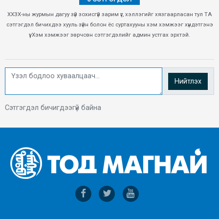
ХХЗХ-ны журмын дагуу зүй зохисгүй зарим үг, хэллэгийг хязгаарласан тул ТА
сэтгэгдэл бичихдээ хууль зүйн болон ёс суртахууны хэм хэмжээг хүндэтгэнэ
үү. Хэм хэмжээг зөрчсөн сэтгэгдэлийг админ устгах эрхтэй.
Нийтлэх
Сэтгэгдэл бичигдээгүй байна