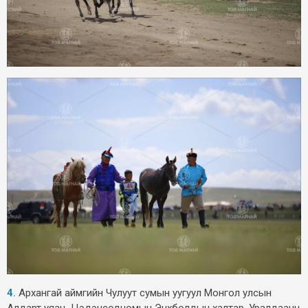
4.
Архангай аймгийн Чулуут сумын уугуул Монгол улсын
Алдарт уяач Цэдэнсодномын Энхболдын халтар. Уралдаанч