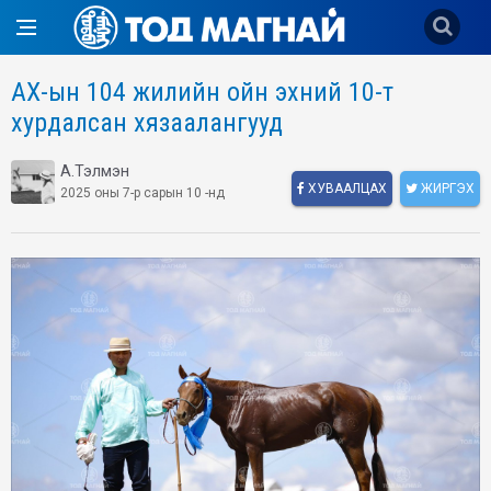
АХ-ын 104 жилийн ойн эхний 10-т
хурдалсан хязаалангууд
А.Тэлмэн
ХУВААЛЦАХ
ЖИРГЭХ
2025 оны 7-р сарын 10 -нд