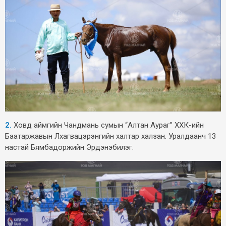
2.
Ховд аймгийн Чандмань сумын “Алтан Аураг” ХХК-ийн
Баатаржавын Лхагвацэрэнгийн халтар халзан. Уралдаанч 13
настай Бямбадоржийн Эрдэнэбилэг.