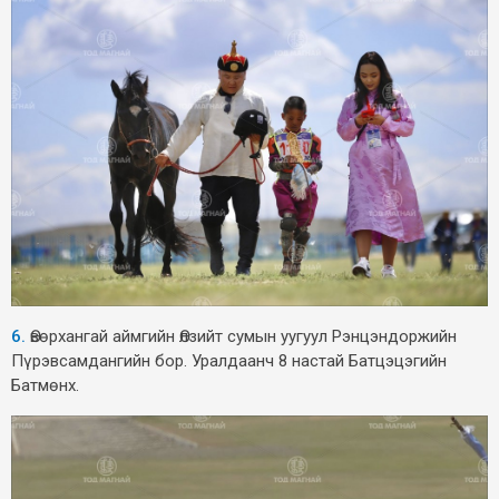
6.
Өвөрхангай аймгийн Өлзийт сумын уугуул Рэнцэндоржийн
Пүрэвсамдангийн бор. Уралдаанч 8 настай Батцэцэгийн
Батмөнх.