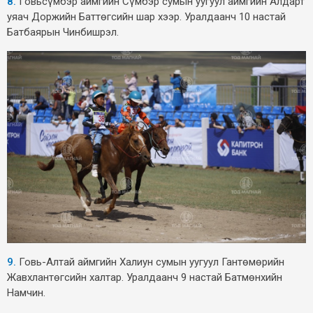
8.
Говьсүмбэр аймгийн Сүмбэр сумын уугуул аймгийн Алдарт
уяач Доржийн Баттөгсийн шар хээр. Уралдаанч 10 настай
Батбаярын Чинбишрэл.
9.
Говь-Алтай аймгийн Халиун сумын уугуул Гантөмөрийн
Жавхлантөгсийн халтар. Уралдаанч 9 настай Батмөнхийн
Намчин.