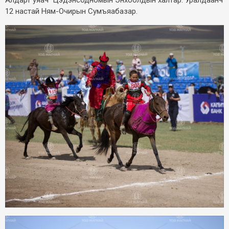
12 настай Ням-Очирын Сумъяабазар.