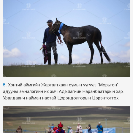
5.
Хэнтий аймгийн Жаргалтхаан сумын уугуул, "Морьтон"
адууны эмнэлэгийн их эмч Адъяагийн Наранбаатарын хар.
Уралдаанч найман настай Цэрэндолгорын Цэрэнтогтох.