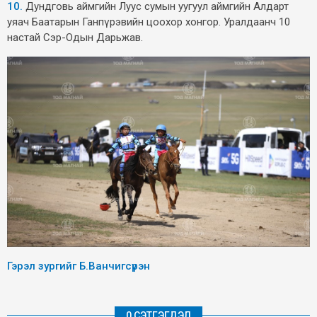
10.
Дундговь аймгийн Луус сумын уугуул аймгийн Алдарт
уяач Баатарын Ганпүрэвийн цоохор хонгор. Уралдаанч 10
настай Сэр-Одын Дарьжав.
Гэрэл зургийг Б.Ванчигсүрэн
0 СЭТГЭГДЭЛ