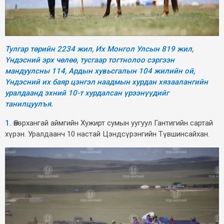
Тулгар төрийн 2234 жил, Их Монгол Улсын 819 жил,
Үндэсний эрх чөлөө, тусгаар тогтнолоо сэргээн
мандуулсны 114, Ардын хувьсгалын 104 жилийн ой,
Үндэсний их баяр цэнгэл наадмын хурдан хязаалангийн
уралдаанд эхний 10-т хурдалсан үрээнүүдийг
танилцуулъя.
1.
Өвөрхангай аймгийн Хужирт сумын уугуул Гантигийн сартай
хүрэн. Уралдаанч 10 настай Цэндсүрэнгийн Түвшинсайхан.