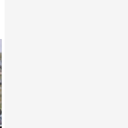
260 их насны морь бүртгүүлжээ
7-р сарын 11 -нд
АХ-ын 105 жилийн ойд
Н.Хүрлээгийн шарга азарга түр…
7-р сарын 11 -нд
141 хурдан азарга бүртгүүлжээ
7-р сарын 10 -нд
АХ-ын 105 жилийн ойн
сонгомол ангиллын хурдан
морь…
7-р сарын 10 -нд
Сонгомол дунд ангиллын
уралдаанд 113 хурдан хүлэг …