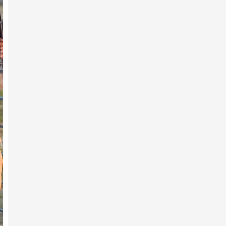
7-р сарын 10 -нд
Гарааны зурхай руу 180
хязаалан хөдөллөө
7-р сарын 10 -нд
Хүйн долоон худагийн эргэн
тойронд
7-р сарын 10 -нд
МУ-ын Манлай уяач
Б.Сүхбаатар: Хэмжилтэнд
сэтгэл х…
7-р сарын 10 -нд
АХ-ын 105 жилийн ойд 242
хязаалан бүртгүүлжээ
2026 оны 2-р сарын 11 -нд
Айл хэсье, адуу харъя-
Г.Хадбаатар