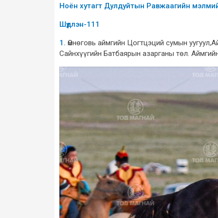
Ноён хутагт Дулдуйтын Равжаагийн мэлмий 
Шүдлэн-111
1.
Өмнөговь аймгийн Цогтцэций сумын уугуул,
Сайнхүүгийн Батбаярын азарганы төл. Аймгий