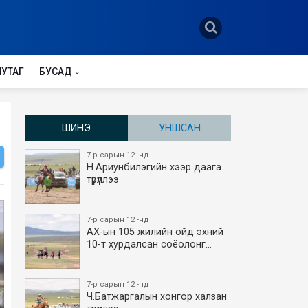
НУТАГ
БУСАД
ШИНЭ
УНШСАН
7-р сарын 12 -нд
Н.Ариунбилэгийн хээр даага
түрүүллээ
7-р сарын 12 -нд
АХ-ын 105 жилийн ойд эхний
10-т хурдалсан соёолонг…
7-р сарын 12 -нд
Ч.Батжаргалын хонгор халзан