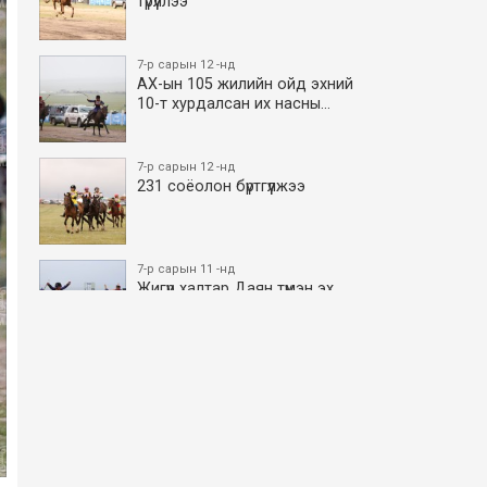
түрүүллээ
7-р сарын 12 -нд
АХ-ын 105 жилийн ойд эхний
10-т хурдалсан их насны…
7-р сарын 12 -нд
231 соёолон бүртгүүлжээ
7-р сарын 11 -нд
Жигүүр халтар Даян түмэн эх
боллоо
7-р сарын 11 -нд
АХ-ын 105 жилийн ойд эхний
10-т хурдалсан азаргану…
7-р сарын 11 -нд