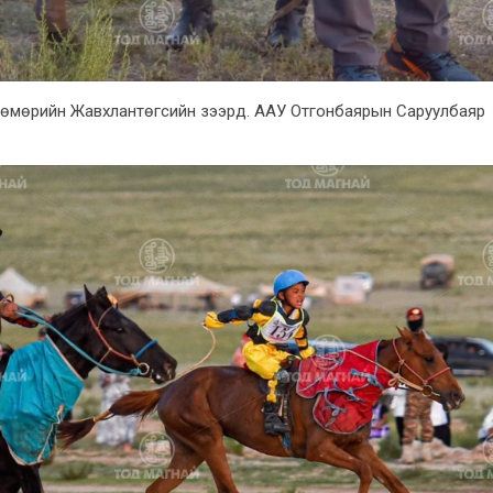
нтөмөрийн Жавхлантөгсийн зээрд. ААУ Отгонбаярын Саруулбаяр