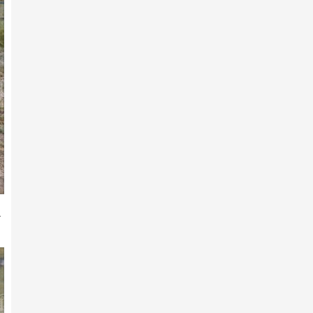
2025 оны 12-р сарын 18 -нд
Архангай аймгийн 100 жилийн
ой, хангайн бүсийн ура…
2025 оны 12-р сарын 07 -нд
Архангай аймгийн 100 жилийн
ой, хангайн бүсийн ура…
2025 оны 12-р сарын 03 -нд
Эндүүрэгдээд эзнээ олжээ
2025 оны 12-р сарын 01 -нд
Архангай аймгийн 100 жилийн
.
ой, хангайн бүсийн ура…
2025 оны 11-р сарын 30 -нд
Ярилцах болзол хангагдав