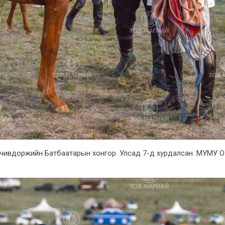
чивдоржийн Батбаатарын хонгор. Улсад 7-д хурдалсан. МУМУ О