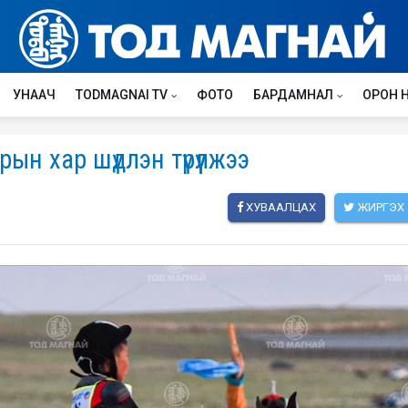
УНААЧ
TODMAGNAI TV
ФОТО
БАРДАМНАЛ
ОРОН 
ын хар шүдлэн түрүүлжээ
ХУВААЛЦАХ
ЖИРГЭХ