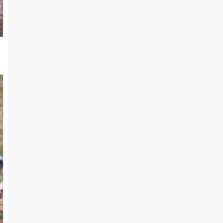
2026 оны 2-р сарын 08 -нд
2025 ОНЫ​ МОНГОЛ УЛСЫН
ӨНДӨР ЧАНСААТАЙ ИХ
НАСНЫ МО…
2026 оны 2-р сарын 04 -нд
2025 ОНЫ МОНГОЛ УЛСЫН ​
ӨНДӨР ЧАНСААТАЙ АЗАРГА
2026 оны 2-р сарын 04 -нд
Эрдэмт уяачид, эрэмгий хүлгүүд:
Хурдан адуу үржүүл…
2026 оны 2-р сарын 04 -нд
2025 ОНЫ МОНГОЛ УЛСЫН ​
ӨНДӨР ЧАНСААТАЙ
УРАЛДААНЧ Х…
2026 оны 2-р сарын 04 -нд
2025 ОНЫ МОНГОЛ УЛСЫН​