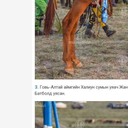
3.
Говь-Алтай аймгийн Халиун сумын уяач Жан
Батболд уясан.