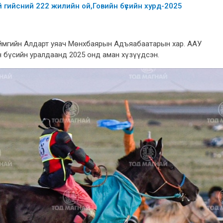
гийсний 222 жилийн ой,Говийн бүсийн хурд-2025
Аймгийн Алдарт уяач Мөнхбаярын Адъяабаатарын хар. ААУ
н бүсийн уралдаанд 2025 онд аман хүзүүдсэн.