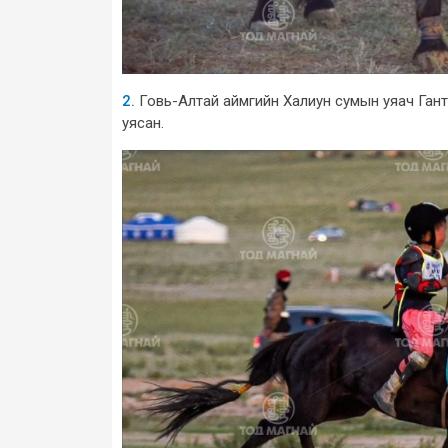
2.
Говь-Алтай аймгийн Халиун сумын уяач Га
уясан.