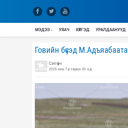
МЭДЭЭ
УЯАЧ
ХҮЛГЭД
УРАЛДААНУУД
Говийн бүсэд М.Адъяабаатар
Сэтгүүлч
2025 оны 7-р сарын 30 -нд