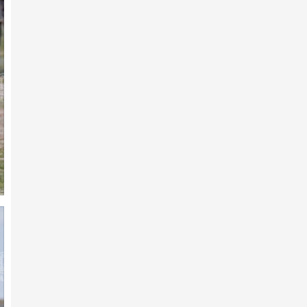
7-р сарын 10 -нд
АХ-ын 105 жилийн ойд эхний
10-т хурдалсан хурдан ш…
7-р сарын 10 -нд
Аймгийн Алдарт уяач
Э.Ариунболдын халзан шүдлэн
тү…
7-р сарын 10 -нд
АХ-ын 105 жилийн ойд 223
хурдан шүдлэн бүртгүүлжээ
7-р сарын 10 -нд
АХ-ын 105 жилийн ойд эхний
10-т хурдалсан хурдан х…
7-р сарын 10 -нд
Х.Улам-Өрнөхийн хурдан хээр
хязаалан түрүүллээ