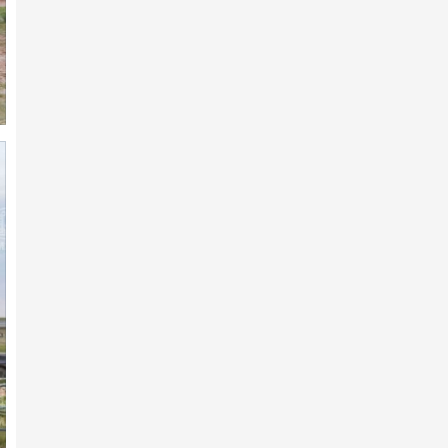
ӨНДӨР ЧАНСААТАЙ УЯАЧИД
2026 оны 1-р сарын 04 -нд
Мөлүү хээр
2026 оны 1-р сарын 02 -нд
"Их хурд-10" уралдааны
сонгомол дээд насны
ангилал…
2025 оны 12-р сарын 25 -нд
"Солиоруулдаг" Соёмбо
2025 оны 12-р сарын 18 -нд
Эрдэмт уяачид, эрэмгий хүлгүүд:
Тод манлай уяач О.…