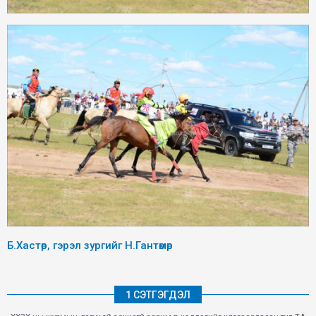
Б.Хастөр, гэрэл зургийг Н.Гантөмөр
1 СЭТГЭГДЭЛ