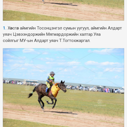
1.
Хөвсгөл аймгийн Тосонцэнгэл сумын уугуул, аймгийн Алдарт
уяач Цэвээндоржийн Мягмардоржийн халтар.Уяа
сойлгыг МУ-ын Алдарт уяач Т.Тогтохжаргал.