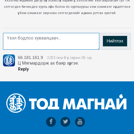
ХХЗХ-ны журмын дагуу зүй зохисгүй зарим үг, хэллэгийг хязгаарласан тул ТА
сэтгэгдэл бичихдээ хууль зүйн болон ёс суртахууны хэм хэмжээг хүндэтгэнэ
үү. Хэм хэмжээг зөрчсөн сэтгэгдэлийг админ устгах эрхтэй.
Нийтлэх
66.181.161.9
2025 оны 8-р сарын 05 -нд
Ц Мягмардорж ах баяр хүргэе.
Reply