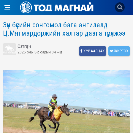
Зүүн бүсийн сонгомол бага ангилалд
Ц.Мягмардоржийн халтар даага түрүүлжээ
Сэтгүүлч
ХУВААЛЦАХ
ЖИРГЭХ
2025 оны 8-р сарын 04 -нд