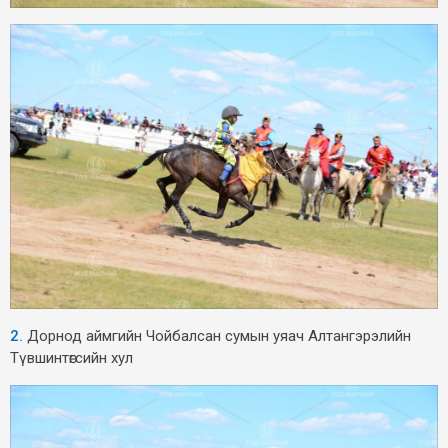
2.
Дорнод аймгийн Чойбалсан сумын уяач Алтангэрэлийн
Түвшинтөгсийн хул