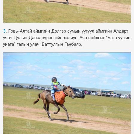
3.
Говь-Алтай аймгийн Дэлгэр сумын уугуул аймгийн Алдарт
уяач Цулын Даваасүрэнгийн халиун. Уяа сойлгыг "Бага уулын
унага" галын уяач Баттулгын Ганбаяр.