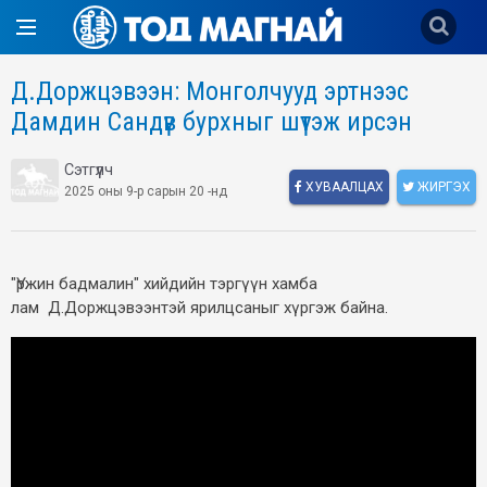
Д.Доржцэвээн: Монголчууд эртнээс
Дамдин Сандүв бурхныг шүтэж ирсэн
Сэтгүүлч
ХУВААЛЦАХ
ЖИРГЭХ
2025 оны 9-р сарын 20 -нд
"Үржин бадмалин" хийдийн тэргүүн хамба
лам Д.Доржцэвээнтэй ярилцсаныг хүргэж байна.