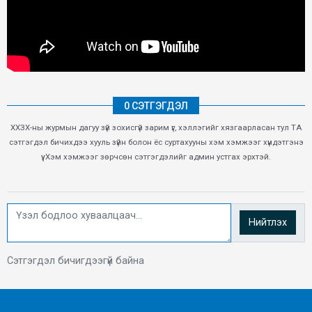
0 СЭТГЭГДЭЛ
ХХЗХ-ны журмын дагуу зүй зохисгүй зарим үг, хэллэгийг хязгаарласан тул ТА
сэтгэгдэл бичихдээ хууль зүйн болон ёс суртахууны хэм хэмжээг хүндэтгэнэ
үү. Хэм хэмжээг зөрчсөн сэтгэгдэлийг админ устгах эрхтэй.
Нийтлэх
Сэтгэгдэл бичигдээгүй байна