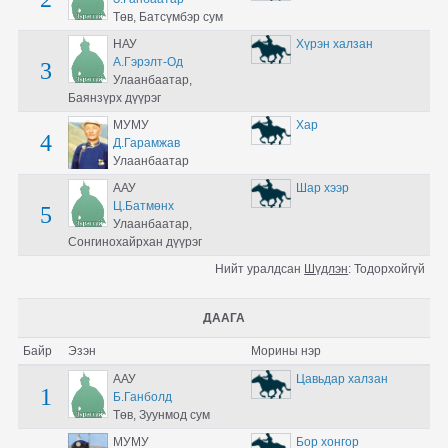
Төв, Батсүмбэр сум
НАУ
Хүрэн халзан
А.Гэрэлт-Од
3
Улаанбаатар,
Баянзүрх дүүрэг
МУМУ
Хар
4
Д.Гарамжав
Улаанбаатар
ААУ
Шар хээр
Ц.Батмөнх
5
Улаанбаатар,
Сонгинохайрхан дүүрэг
Нийт уралдсан
Шүдлэн
:
Тодорхойгүй
ДААГА
Байр
Эзэн
Морины нэр
ААУ
Цавьдар халзан
1
Б.Ганболд
Төв, Зуунмод сум
МУМУ
Бор хонгор