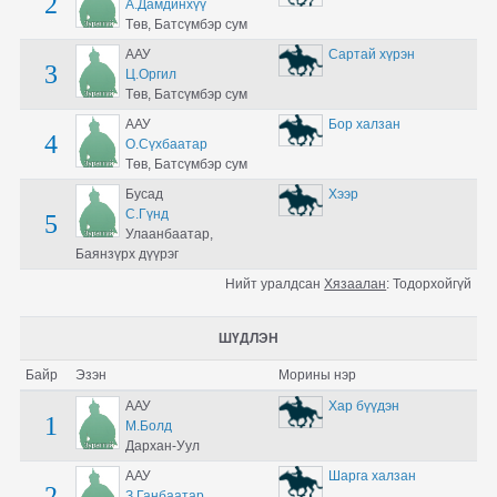
2
А.Дамдинхүү
Төв, Батсүмбэр сум
ААУ
Сартай хүрэн
3
Ц.Оргил
Төв, Батсүмбэр сум
ААУ
Бор халзан
4
О.Сүхбаатар
Төв, Батсүмбэр сум
Бусад
Хээр
С.Гүнд
5
Улаанбаатар,
Баянзүрх дүүрэг
Нийт уралдсан
Хязаалан
:
Тодорхойгүй
ШҮДЛЭН
Байр
Эзэн
Морины нэр
ААУ
Хар бүүдэн
1
М.Болд
Дархан-Уул
ААУ
Шарга халзан
2
З.Ганбаатар