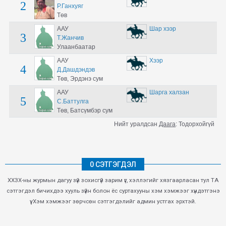
2
Р.Ганхуяг
Төв
ААУ
Шар хээр
3
Т.Жанчив
Улаанбаатар
ААУ
Хээр
4
Д.Дашдэндэв
Төв, Эрдэнэ сум
ААУ
Шарга халзан
5
С.Баттулга
Төв, Батсүмбэр сум
Нийт уралдсан
Даага
:
Тодорхойгүй
0 СЭТГЭГДЭЛ
ХХЗХ-ны журмын дагуу зүй зохисгүй зарим үг, хэллэгийг хязгаарласан тул ТА
сэтгэгдэл бичихдээ хууль зүйн болон ёс суртахууны хэм хэмжээг хүндэтгэнэ
үү. Хэм хэмжээг зөрчсөн сэтгэгдэлийг админ устгах эрхтэй.