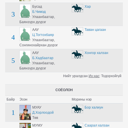
Бусад
Хар
Б.Чимэд
3
Улаанбаатар,
Баянзүрх дүүрэг
ААУ
Таван цагаан
Ц.Тогтохбаяр
4
Улаанбаатар,
Сонгинохайрхан дүүрэг
ААУ
Хонгор халзан
Б.Хадбаатар
5
Улаанбаатар,
Баянзүрх дүүрэг
Нийт уралдсан
Их нас
:
Тодорхойгүй
СОЁОЛОН
Байр
Эзэн
Морины нэр
МУАУ
Бор халиун
1
Д.Хорлоодой
Төв
МУМУ
Саарал халзан