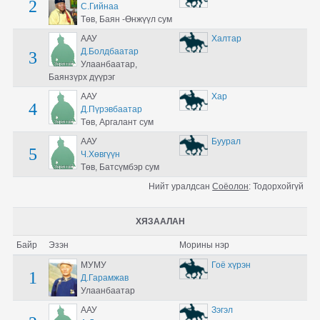
2
С.Гийнаа
Төв, Баян -Өнжүүл сум
ААУ
Халтар
Д.Болдбаатар
3
Улаанбаатар,
Баянзүрх дүүрэг
ААУ
Хар
4
Д.Пүрэвбаатар
Төв, Аргалант сум
ААУ
Буурал
5
Ч.Хөвгүүн
Төв, Батсүмбэр сум
Нийт уралдсан
Соёолон
:
Тодорхойгүй
ХЯЗААЛАН
Байр
Эзэн
Морины нэр
МУМУ
Гоё хүрэн
1
Д.Гарамжав
Улаанбаатар
ААУ
Зэгэл