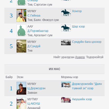
2
О.Маар
Төв, Сэргэлэн сум
МУМУ
Хонгор
3
С.Гийнаа
Төв, Баян -Өнжүүл сум
ААУ
Шар хээр
4
Д.Пүрэвбаатар
Төв, Аргалант сум
МУМУ
Сундуйн бага цоохор
5
Д.Сундуй
Төв
Нийт уралдсан
Азарга
:
Тодорхойгүй
ИХ НАС
Байр
Эзэн
Морины нэр
МУМУ
Доржсүрэнгийн "Даян
1
Ц.Доржсүрэн
түмний эх" хээр
Завхан
МУТМУ
Аюушийн хээр
2
Ц.АЮУШ
Архангай