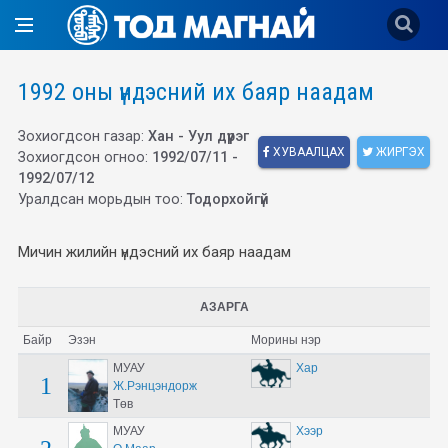
1992 оны үндэсний их баяр наадам
Зохиогдсон газар:
Хан - Уул дүүрэг
ХУВААЛЦАХ
ЖИРГЭХ
Зохиогдсон огноо:
1992/07/11 -
1992/07/12
Уралдсан морьдын тоо:
Тодорхойгүй
Мичин жилийн үндэсний их баяр наадам
АЗАРГА
Байр
Эзэн
Морины нэр
МУАУ
Хар
1
Ж.Рэнцэндорж
Төв
МУАУ
Хээр