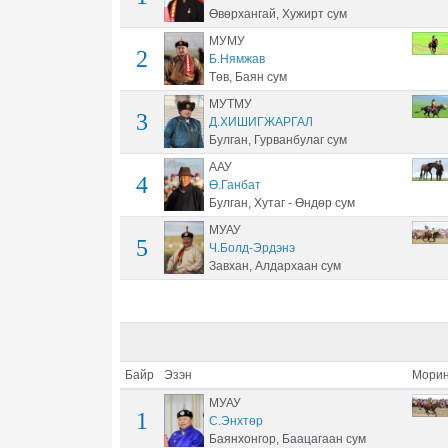
Өвөрхангай, Хужирт сум
МУМУ
2
Б.Нямжав
Төв, Баян сум
МУТМУ
3
Д.ХИШИГЖАРГАЛ
Булган, Гурванбулаг сум
ААУ
4
Ө.Ганбат
Булган, Хутаг - Өндөр сум
МУАУ
5
Ч.Болд-Эрдэнэ
Завхан, Алдархаан сум
Байр
Эзэн
Морин
МУАУ
1
С.Энхтөр
Баянхонгор, Баацагаан сум