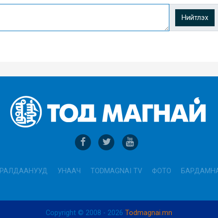
Нийтлэх
РАЛДААНУУД
УНААЧ
TODMAGNAI TV
ФОТО
БАРДАМН
Copyright © 2008 - 2026
Todmagnai.mn