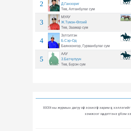
2
Д.Ганзориг
Төв, Алтанбулаг сум
МУАУ
3
Ж.Түмэн-Өлзий
Төв, Заамар сум
Зүтгэлтэн
4
Б.Сэр-Од
Баянхонгор, Гурванбулаг сум
ААУ
5
З.Батчулуун
Төв, Бүрэн сум
ХХЗХ-ны журмын дагуу зүй зохисгүй зарим үг, хэллэгий
хэмжээг хүндэтгэнэ үү. Хэм 