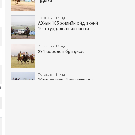
түрүүллээ
7-р сарын 12 -нд
АХ-ын 105 жилийн ойд эхний
10-т хурдалсан их насны…
7-р сарын 12 -нд
231 соёолон бүртгүүлжээ
7-р сарын 11 -нд
Жигүүр халтар Даян түмэн эх
боллоо
й
7-р сарын 11 -нд
АХ-ын 105 жилийн ойд эхний
10-т хурдалсан азаргану…
7-р сарын 11 -нд