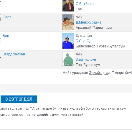
О.Батбилэг
Төв
Сарт
ААУ
Д.Мөнх-Эрдэнэ
Архангай, Тариат сум
Бор
Зүтгэлтэн
Б.Сэр-Од
Баянхонгор, Гурванбулаг сум
Зээрд халзан
ААУ
З.Батчулуун
Төв, Бүрэн сум
Нийт уралдсан
Эрлийз дээд
:
Тодорхойгү
0 СЭТГЭГДЭЛ
г хязгаарласан тул ТА сэтгэгдэл бичихдээ хууль зүйн болон ёс суртахууны хэм
хэмжээг зөрчсөн сэтгэгдэлийг админ устгах эрхтэй.