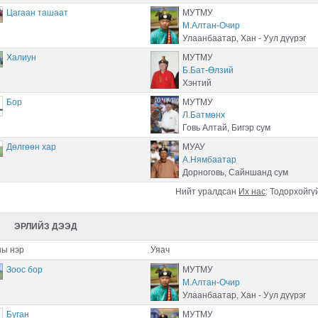
Цагаан ташаат
МУТМУ
М.Алтан-Очир
Улаанбаатар, Хан - Уул дүүрэг
Халиун
МУТМУ
Б.Бат-Өлзий
Хэнтий
Бор
МУТМУ
Л.Батмөнх
Говь Алтай, Бигэр сум
Дөлгөөн хар
МУАУ
А.Нямбаатар
Дорноговь, Сайншанд сум
Нийт уралдсан
Их нас
:
Тодорхойгү
ЭРЛИЙЗ ДЭЭД
ы нэр
Уяач
Зоос бор
МУТМУ
М.Алтан-Очир
Улаанбаатар, Хан - Уул дүүрэг
Буган
МУТМУ