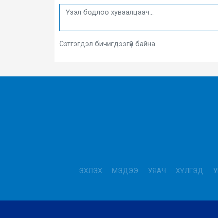
Сэтгэгдэл бичигдээгүй байна
ЭХЛЭХ
МЭДЭЭ
УЯАЧ
ХҮЛГЭД
У