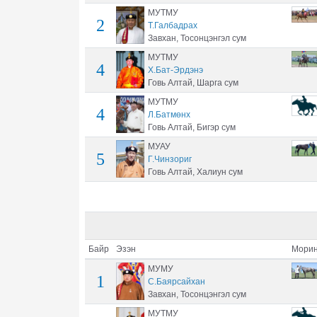
МУТМУ
2
Т.Галбадрах
Завхан, Тосонцэнгэл сум
МУТМУ
4
Х.Бат-Эрдэнэ
Говь Алтай, Шарга сум
МУТМУ
4
Л.Батмөнх
Говь Алтай, Бигэр сум
МУАУ
5
Г.Чинзориг
Говь Алтай, Халиун сум
Байр
Эзэн
Морин
МУМУ
1
С.Баярсайхан
Завхан, Тосонцэнгэл сум
МУТМУ