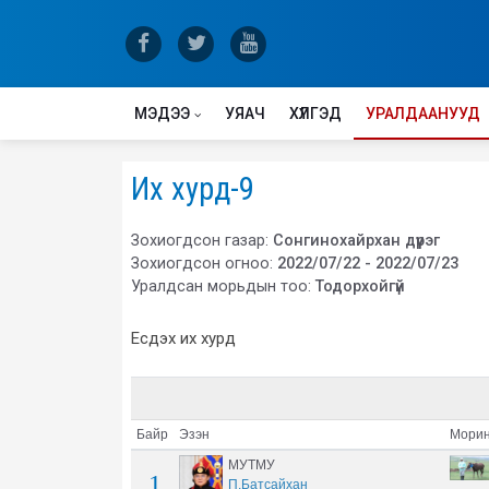
МЭДЭЭ
УЯАЧ
ХҮЛГЭД
УРАЛДААНУУД
Их хурд-9
Зохиогдсон газар:
Сонгинохайрхан дүүрэг
Зохиогдсон огноо:
2022/07/22 - 2022/07/23
Уралдсан морьдын тоо:
Тодорхойгүй
Есдэх их хурд
Байр
Эзэн
Морин
МУТМУ
1
П.Батсайхан