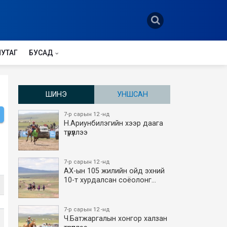
НУТАГ
БУСАД
ШИНЭ
УНШСАН
7-р сарын 12 -нд
Н.Ариунбилэгийн хээр даага
түрүүллээ
7-р сарын 12 -нд
АХ-ын 105 жилийн ойд эхний
10-т хурдалсан соёолонг…
7-р сарын 12 -нд
Ч.Батжаргалын хонгор халзан