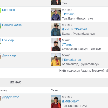
Төв
Богд хээр
МУТМУ
Т.Ихбаяр
Төв, Баян -Өнжүүл сум
Цолмон халзан
МУТМУ
Д.ХИШИГЖАРГАЛ
Булган, Гурванбулаг сум
Гоё хээр
МУАУ
У.Тамир
Сүхбаатар, Баруун - Урт сум
Даян хээр
МУАУ
Г.Болдбаатар
Баянхонгор, Бууцагаан сум
Нийт уралдсан
Азарга
:
Тодорхойгү
ИХ НАС
ы нэр
Уяач
Дүүгүүр хээр
МУТМУ
Д.МӨНХБАТ
Төв, Баянцогт сум