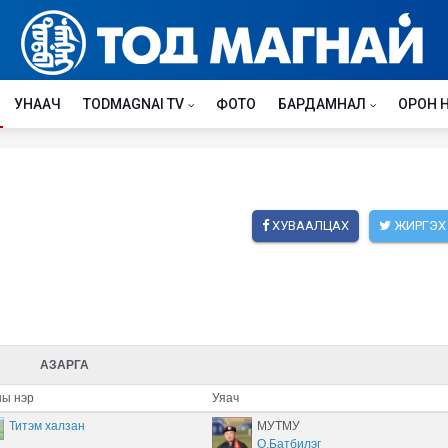
УНААЧ
TODMAGNAI TV
ФОТО
БАРДАМНАЛ
ОРОН 
ХУВААЛЦАХ
ЖИРГЭХ
АЗАРГА
ы нэр
Уяач
Титэм халзан
МУТМУ
О.Батбилэг