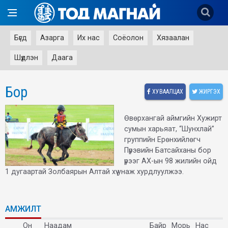
Бүгд
Азарга
Их нас
Соёолон
Хязаалан
Шүдлэн
Даага
Бор
ХУВААЛЦАХ
ЖИРГЭХ
Өвөрхангай аймгийн Хужирт
сумын харьяат, “Шунхлай”
группийн Ерөнхийлөгч
Пүрэвийн Батсайханы бор
үрээг АХ-ын 98 жилийн ойд
1 дугаартай Золбаярын Алтай хүү унаж хурдлуулжээ.
АМЖИЛТ
Он
Наадам
Байр
Морь
Нас