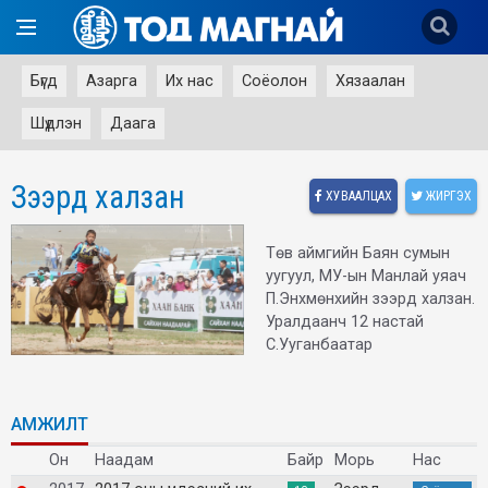
Бүгд
Азарга
Их нас
Соёолон
Хязаалан
Шүдлэн
Даага
Зээрд халзан
ХУВААЛЦАХ
ЖИРГЭХ
Төв аймгийн Баян сумын
уугуул, МУ-ын Манлай уяач
П.Энхмөнхийн зээрд халзан.
Уралдаанч 12 настай
С.Ууганбаатар
АМЖИЛТ
Он
Наадам
Байр
Морь
Нас