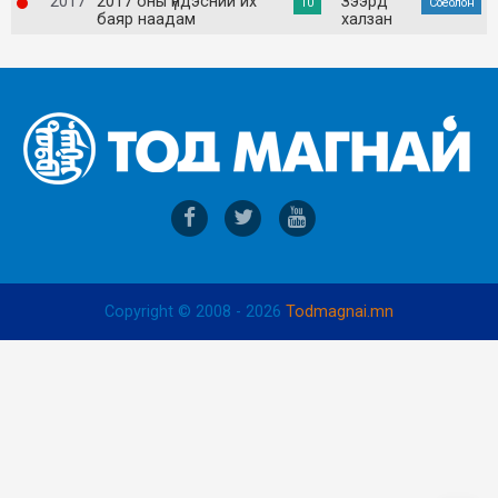
2017
2017 оны үндэсний их
Зээрд
10
Соёолон
баяр наадам
халзан
Copyright © 2008 - 2026
Todmagnai.mn