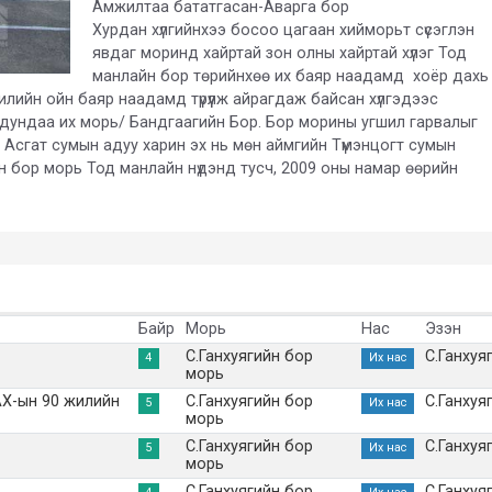
Амжилтаа бататгасан-Аварга бор
Хурдан хүлгийнхээ босоо цагаан хийморьт сүсэглэн
явдаг моринд хайртай зон олны хайртай хүлэг Тод
манлайн бор төрийнхөө их баяр наадамд хоёр дахь
жилийн ойн баяр наадамд түрүүлж айрагдаж байсан хүлгэдээс
р дундаа их морь/ Бандгаагийн Бор. Бор морины угшил гарвалыг
н Асгат сумын адуу харин эх нь мөн аймгийн Түмэнцогт сумын
сэн бор морь Тод манлайн нүдэнд тусч, 2009 оны намар өөрийн
Байр
Морь
Нас
Эзэн
С.Ганхуягийн бор
С.Ганхуя
4
Их нас
морь
АХ-ын 90 жилийн
С.Ганхуягийн бор
С.Ганхуя
5
Их нас
морь
С.Ганхуягийн бор
С.Ганхуя
5
Их нас
морь
С.Ганхуягийн бор
С.Ганхуя