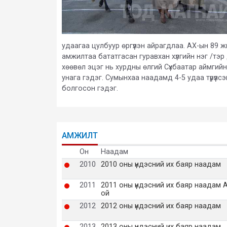
удаагаа цулбуур өргүүлэн айрагдлаа. АХ-ын 89 
амжилтаа бататгасан гуравхан хүлгийн нэг /тэ
хөөвөл эцэг нь хурдны өлгий Сүхбаатар аймгий
унага гэдэг. Сумынхаа наадамд 4-5 удаа түрүүл
болгосон гэдэг.
АМЖИЛТ
Он
Наадам
2010
2010 оны үндэсний их баяр наадам
2011
2011 оны үндэсний их баяр наадам 
ой
2012
2012 оны үндэсний их баяр наадам
2013
2013 оны үндэсний их баяр наадам