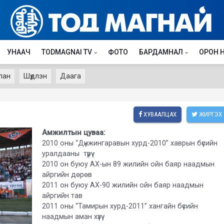
УНААЧ
TODMAGNAI TV
ФОТО
БАРДАМНАЛ
ОРОН 
лан
Шүдлэн
Даага
ХУВААЛЦАХ
ЖИРГЭХ
Амжилтын цуваа:
2010 оны “Дүнжингаравын хурд-2010” хаврын бүсийн
уралдааны түрүү
2010 он буюу АХ-ын 89 жилийн ойн баяр наадмын
айргийн дөрөв
2011 он буюу АХ-90 жилийн ойн баяр наадмын
айргийн тав
2011 оны “Тамирын хурд-2011” хангайн бүсийн
наадмын аман хүзүү