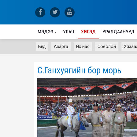
МЭДЭЭ
УЯАЧ
ХҮЛГЭД
УРАЛДААНУУД
Бүгд
Азарга
Их нас
Соёолон
Хязаа
С.Ганхуягийн бор морь