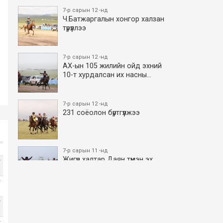
7-р сарын 12 -нд
Ч.Батжаргалын хонгор халзан
түрүүллээ
7-р сарын 12 -нд
АХ-ын 105 жилийн ойд эхний
10-т хурдалсан их насны…
7-р сарын 12 -нд
231 соёолон бүртгүүлжээ
7-р сарын 11 -нд
Жигүүр халтар Даян түмэн эх
г
боллоо
г
7-р сарын 11 -нд
г
АХ-ын 105 жилийн ойд эхний
10-т хурдалсан азаргану…
г