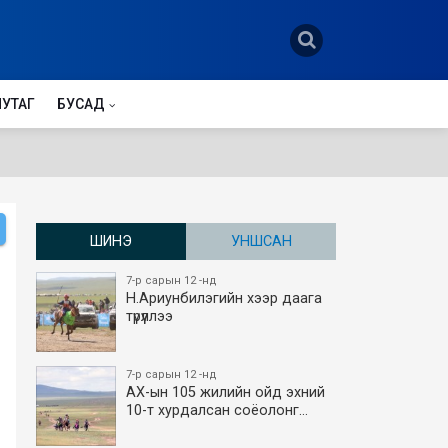
НУТАГ
БУСАД
ШИНЭ
УНШСАН
7-р сарын 12 -нд
Н.Ариунбилэгийн хээр даага
түрүүллээ
7-р сарын 12 -нд
АХ-ын 105 жилийн ойд эхний
10-т хурдалсан соёолонг…