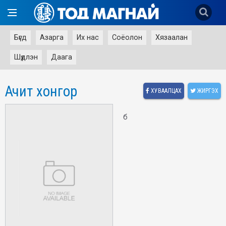
Бүгд
Азарга
Их нас
Соёолон
Хязаалан
Шүдлэн
Даага
Ачит хонгор
ХУВААЛЦАХ
ЖИРГЭХ
б