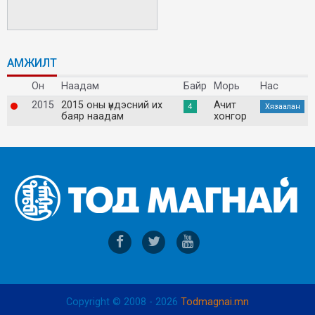
АМЖИЛТ
Он
Наадам
Байр
Морь
Нас
2015
2015 оны үндэсний их
Ачит
4
Хязаалан
баяр наадам
хонгор
Copyright © 2008 - 2026
Todmagnai.mn