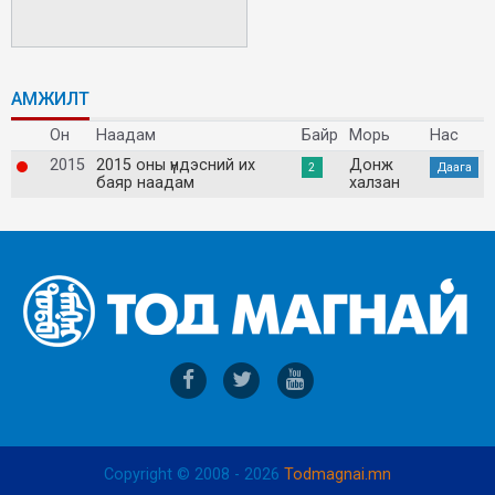
АМЖИЛТ
Он
Наадам
Байр
Морь
Нас
2015
2015 оны үндэсний их
Донж
2
Даага
баяр наадам
халзан
Copyright © 2008 - 2026
Todmagnai.mn