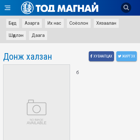
Бүгд
Азарга
Их нас
Соёолон
Хязаалан
Шүдлэн
Даага
Донж халзан
ХУВААЛЦАХ
ЖИРГЭХ
б