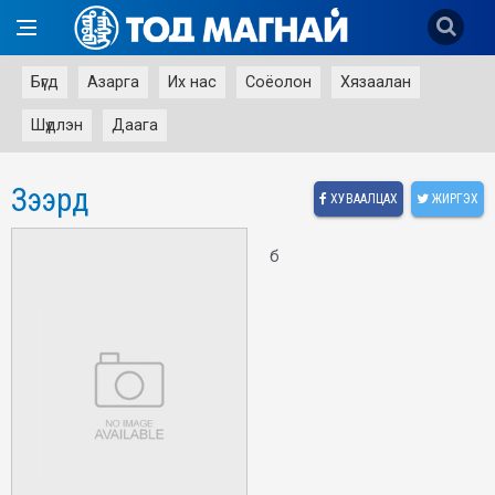
Бүгд
Азарга
Их нас
Соёолон
Хязаалан
Шүдлэн
Даага
Зээрд
ХУВААЛЦАХ
ЖИРГЭХ
б