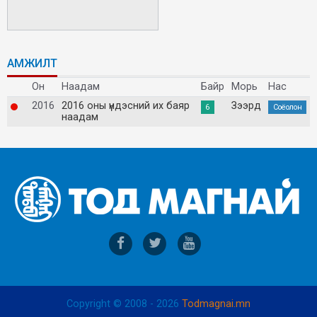
АМЖИЛТ
Он
Наадам
Байр
Морь
Нас
2016
2016 оны үндэсний их баяр
Зээрд
6
Соёолон
наадам
Copyright © 2008 - 2026
Todmagnai.mn