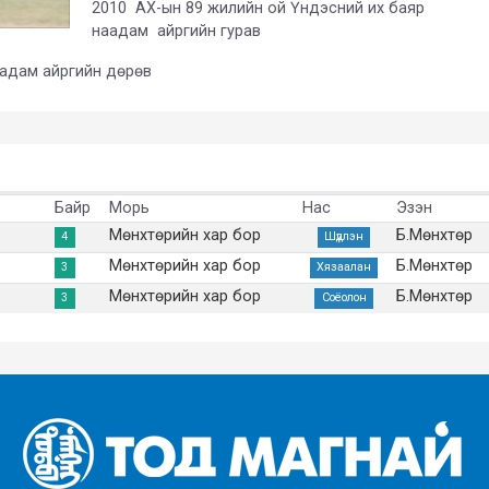
2010 АХ-ын 89 жилийн ой Үндэсний их баяр
наадам айргийн гурав
аадам айргийн дөрөв
Байр
Морь
Нас
Эзэн
Мөнхтөрийн хар бор
Б.Мөнхтөр
4
Шүдлэн
Мөнхтөрийн хар бор
Б.Мөнхтөр
3
Хязаалан
Мөнхтөрийн хар бор
Б.Мөнхтөр
3
Соёолон