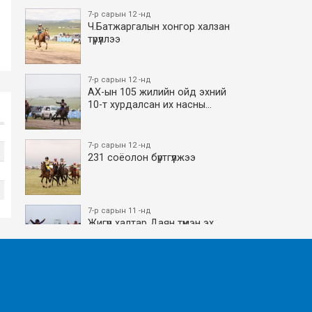
7-р сарын 12 -нд
Ч.Батжаргалын хонгор халзан
түрүүллээ
7-р сарын 12 -нд
АХ-ын 105 жилийн ойд эхний
10-т хурдалсан их насны…
7-р сарын 12 -нд
231 соёолон бүртгүүлжээ
7-р сарын 11 -нд
Жигүүр халтар Даян түмэн эх
боллоо
7-р сарын 11 -нд
АХ-ын 105 жилийн ойд эхний
10-т хурдалсан азаргану…