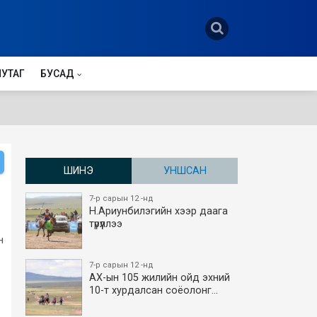
НУТАГ
БУСАД
ШИНЭ
УНШСАН
7-р сарын 12 -нд
Н.Ариунбилэгийн хээр даага
түрүүллээ
н
7-р сарын 12 -нд
АХ-ын 105 жилийн ойд эхний
10-т хурдалсан соёолонг…