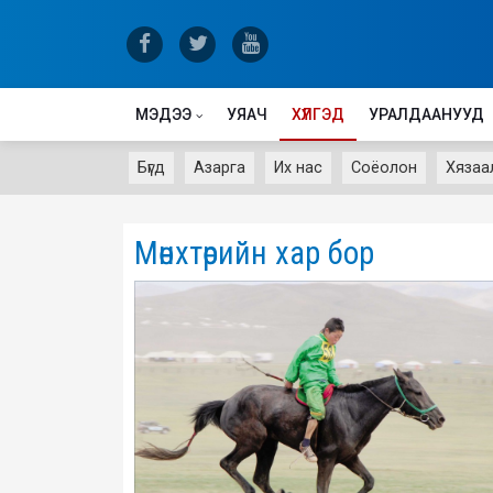
МЭДЭЭ
УЯАЧ
ХҮЛГЭД
УРАЛДААНУУД
Бүгд
Азарга
Их нас
Соёолон
Хязаа
Мөнхтөрийн хар бор