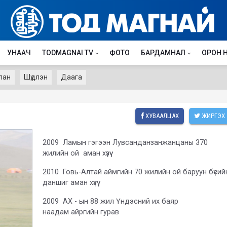
УНААЧ
TODMAGNAI TV
ФОТО
БАРДАМНАЛ
ОРОН 
лан
Шүдлэн
Даага
ХУВААЛЦАХ
ЖИРГЭХ
2009 Ламын гэгээн Лувсанданзанжанцаны 370
жилийн ой аман хүзүү
2010 Говь-Алтай аймгийн 70 жилийн ой баруун бүсий
даншиг аман хүзүү
2009 АХ - ын 88 жил Үндэсний их баяр
наадам айргийн гурав