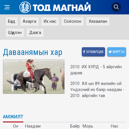
Бүгд
Азарга
Их нас
Соёолон
Хязаалан
Шүдлэн
Даага
Даваанямын хар
ХУВААЛЦАХ
ЖИРГЭХ
2010 ИХ ХУРД - 5 айргийн
дөрөв
2010 АХ-ын 89 жилийн ой
Үндэсний их баяр наадам -
2010 айргийн тав
АМЖИЛТ
Он
Наадам
Байр
Морь
Нас