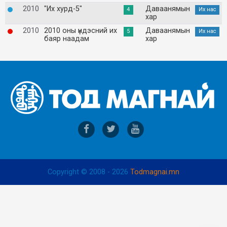
2010
"Их хурд-5"
Даваанямын
4
Их нас
хар
2010
2010 оны үндэсний их
Даваанямын
5
Их нас
баяр наадам
хар
Copyright © 2008 - 2026
Todmagnai.mn