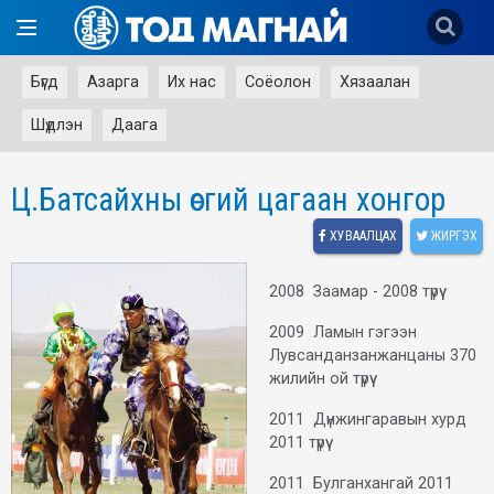
Бүгд
Азарга
Их нас
Соёолон
Хязаалан
Шүдлэн
Даага
Ц.Батсайхны өсгий цагаан хонгор
ХУВААЛЦАХ
ЖИРГЭХ
2008 Заамар - 2008 түрүү
2009 Ламын гэгээн
Лувсанданзанжанцаны 370
жилийн ой түрүү
2011 Дүнжингаравын хурд
2011 түрүү
2011 Булганхангай 2011