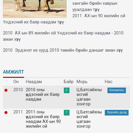
хангайн бүсийн хаврын
уралдаан түрүү
2011 АХ-ын 90 жилийн ой
Үндэсний их баяр наадам түрүү
2010 АХ-ын 89 жилийн ой Үндэсний их баяр наадам - 2010
аман хүзүү
2010 Эрдэнэт их хурд 2010 төвийн бүсийн даншиг аман хүзүү
АМЖИЛТ
Он
Наадам
Байр
Морь
Нас
2010
2010 оны
Ц.Батсайхны
2
Хязаалан
үндэсний их баяр
өсгий
наадам
цагаан
хонгор
2011
2011 оны
Ц.Батсайхны
1
Эрлийз дээд
үндэсний их баяр
өсгий
наадам АХ-ын 90
цагаан
жилийн ой
хонгор