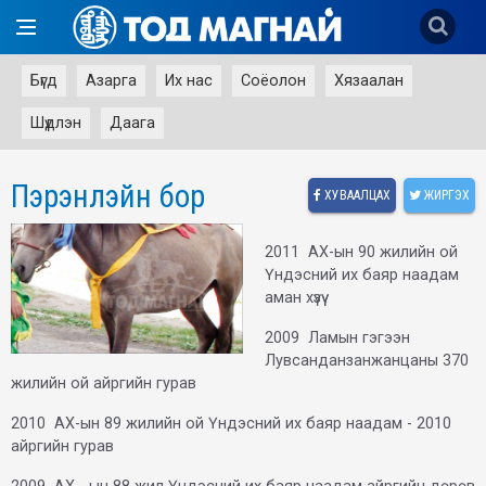
Бүгд
Азарга
Их нас
Соёолон
Хязаалан
Шүдлэн
Даага
Пэрэнлэйн бор
ХУВААЛЦАХ
ЖИРГЭХ
2011 АХ-ын 90 жилийн ой
Үндэсний их баяр наадам
аман хүзүү
2009 Ламын гэгээн
Лувсанданзанжанцаны 370
жилийн ой айргийн гурав
2010 АХ-ын 89 жилийн ой Үндэсний их баяр наадам - 2010
айргийн гурав