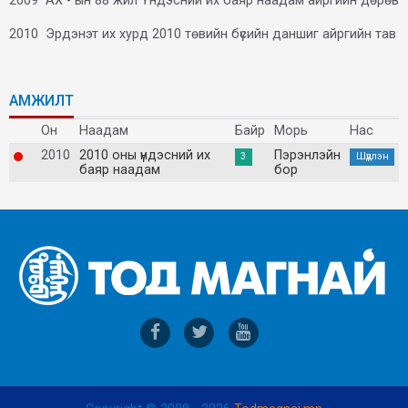
2009 АХ - ын 88 жил Үндэсний их баяр наадам айргийн дөрөв
2010 Эрдэнэт их хурд 2010 төвийн бүсийн даншиг айргийн тав
АМЖИЛТ
Он
Наадам
Байр
Морь
Нас
2010
2010 оны үндэсний их
Пэрэнлэйн
3
Шүдлэн
баяр наадам
бор