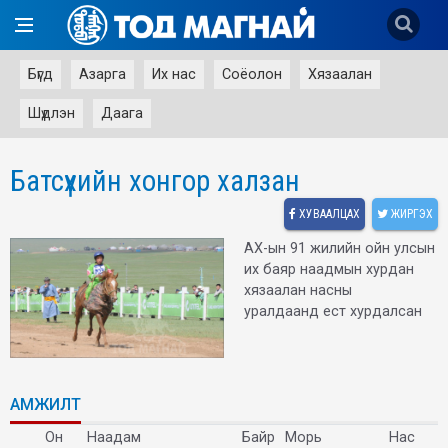
Бүгд
Азарга
Их нас
Соёолон
Хязаалан
Шүдлэн
Даага
Батсүхийн хонгор халзан
ХУВААЛЦАХ
ЖИРГЭХ
АХ-ын 91 жилийн ойн улсын
их баяр наадмын хурдан
хязаалан насны
уралдаанд ест хурдалсан
АМЖИЛТ
Он
Наадам
Байр
Морь
Нас