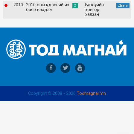
2010
2010 оны үндэсний их
Батсүхийн
2
Даага
баяр наадам
хонгор
халзан
Copyright © 2008 - 2026
Todmagnai.mn