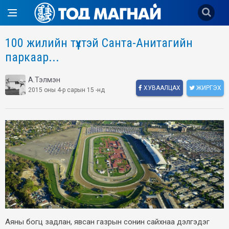
100 жилийн түүхтэй Санта-Анитагийн
паркаар...
А.Тэлмэн
ХУВААЛЦАХ
ЖИРГЭХ
2015 оны 4-р сарын 15 -нд
Аяны богц задлан, явсан газрын сонин сайхнаа дэлгэдэг