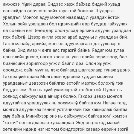
амжжээ. Үүний дараа: Эндээс харж байхад бидний хувьд
сэтгэхүйдээ өөрчлөлт хийх хэрэгтэй болжээ. Шударга
уралдъя. Монгол адуу монгол наадамд л уралдах ёстой.
Холын зайн уралдаан бол нүүдэлчдийн өөр бусдад гайхуулах
өв соёлын нэг. Өнөөдөр олон улсад эрлийз адууны уралдаан
гэж байхгүй. Цэвэр англи эсвэл араб адууны л уралдаан бий.
Гэтэл манайд эрлийз, монгол адуу маргаан дагуулсаар л
байна. Энд ямар ч өнгө аяс гарахгүй байна. Яадаг юм зугаа
цэнгэлийн үүднээс, нөгөө хэсэг нь улс төрийн зорилгоор, бас
бизнесийн зорилгоор уяж л байг л дээ. Олон хүн уяж,
оролцож, сайн мууг нь үзэж байгаад шалгарлаар тунаж үлдэнэ.
Гэхдээ үүний цаана Монголын үндэсний хурдан морины
уралдааныг цэвэрхэн байлгах ёстойг мартаж болохгүй гэж
боддог юм. Энэ нь хүний ухамсартай холбоотой. Цусыг нь
холиод сайжруулаад авчирч болно. Гэхдээ цэвэр монгол
адуутайгаа уралдуулах нь зохимжгүй байгаа юм. Нөгөө талд
монгол адууныхаа генийг устгачихвий гэж хаширлаж байгаа
хүмүүс байна. Минийхээр энэ нь сайжруулж байгаа юм” хэмээн
“хөтөч” сэтгэгдлээсээ хуваалцлаа. Энд онцлоход манай
хөтөчийн нүдэнд нэг их том бондгортой хазаар өөрийн эрхгүй