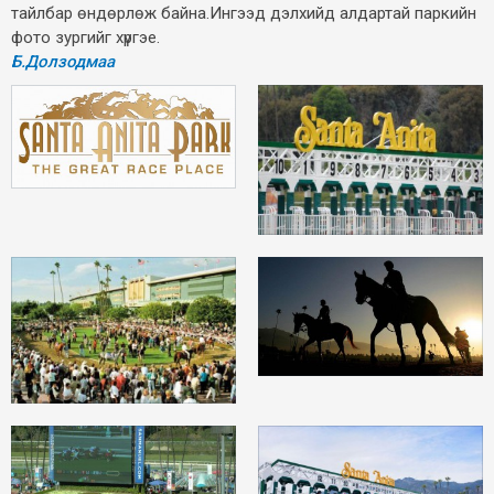
тайлбар өндөрлөж байна.Ингээд дэлхийд алдартай паркийн
фото зургийг хүргэе.
Б.Долзодмаа