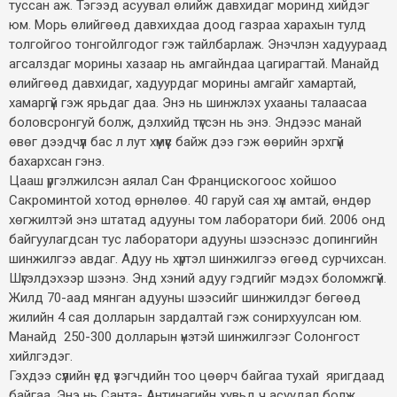
туссан аж. Тэгээд асуувал өлийж давхидаг моринд хийдэг
юм. Морь өлийгөөд давхихдаа доод газраа харахын тулд
толгойгоо тонгойлгодог гэж тайлбарлаж. Энэчлэн хадуураад
агсалздаг морины хазаар нь амгайндаа цагирагтай. Манайд
өлийгөөд давхидаг, хадуурдаг морины амгайг хамартай,
хамаргүй гэж ярьдаг даа. Энэ нь шинжлэх ухааны талаасаа
боловсронгуй болж, дэлхийд түгсэн нь энэ. Эндээс манай
өвөг дээдчүүл бас л лут хүмүүс байж дээ гэж өөрийн эрхгүй
бахархсан гэнэ.
Цааш үргэлжилсэн аялал Сан Францискогоос хойшоо
Сакроминтой хотод өрнөлөө. 40 гаруй сая хүн амтай, өндөр
хөгжилтэй энэ штатад адууны том лаборатори бий. 2006 онд
байгуулагдсан тус лаборатори адууны шээснээс допингийн
шинжилгээ авдаг. Адуу нь хүртэл шинжилгээ өгөөд сурчихсан.
Шүгэлдэхээр шээнэ. Энд хэний адуу гэдгийг мэдэх боломжгүй.
Жилд 70-аад мянган адууны шээсийг шинжилдэг бөгөөд
жилийн 4 сая долларын зардалтай гэж сонирхуулсан юм.
Манайд 250-300 долларын үнэтэй шинжилгээг Солонгост
хийлгэдэг.
Гэхдээ сүүлийн үед үзэгчдийн тоо цөөрч байгаа тухай яригдаад
байгаа. Энэ нь Санта- Антинагийн хувьд ч асуудал болж