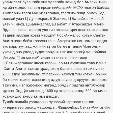
уламжлалт булангийн энэ удаагийн зочид бол Америк тийш
хүлгийн жолоо залаад ирсэн нийслэлийн МСУХ-ныхон байлаа.
Холбооны тэргүүн Мөнхбаясгалан, тэргүүлэгч гишүүд болох Тод
манлай уяач Ц.Дуламсүрэн, Б.Жанчив, Ц.Батсайхан Манлай
уяач Ч.Гансүх, Ц.Баянжаргал, Б.Ганбат, Ү.Атарсайхан, Мөнх-
Эрдэнэ нарын хориод улс тив алгасан уригдсан нь энэ ажээ.
Тэдний аяллын эхний маршрут Лос-Анжелос хотын Санта-
Анита парк байж таарсан гэнэ. Америктаа нэг номерт ордог
тус парк зуугаад жилийн түүхтэй бөгөөд талын Монголын
уяачид энэ удаад хүндэт зочдын нэг яах аргагүй мөн байлаа.
Ингээд ”Тод магнай” уншигч танаа аяллын гишүүн
Ц.Баянжаргалаас явсан газрын сонин дуулснаа товч байна.
Санта-Анита паркад уралдахад бэлэн цэвэр англи цусны
2000 адуу “ажиллана”. Уг паркийн хажууд том хотхон орших
ба жижиг жижиг жүчээнүүдэд адуугаа усанд оруулж, хооллож,
тэжээнэ. Нэг жүчээнээс нөгөөд зочдыг задгай автобусаар
хүргэнэ. Энд үйлчилгээнд 1600 хүн ажиллах агаад 600 орчим нь
хотхондоо ажиллаж амьдардаг.
Тухайн жилийн уралдааны хуваарийг эртнээс гаргаж,
интернэтээр олонд мэдээлдэг. Жишээлбэл, Санта-Анитагийн
морьдын уралдаан долоо хоногт 2-3 удаа болох юм. Үүний