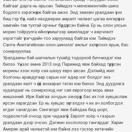
байгааг дарга нь ярьсан. Тиймдээ ч менежмэнтийн шинэ
бодлого хэрэгжүүлж байгаа ажээ. Энд зөвхөн уралдаан үзэх
биш гэр бүл, найз нөхдөөрөө амралт чөлөөт цагаа өнгөрүүлэх
хамгийн тав тухтай орчныг бүрдүүлсэн байна. Ер нь олон улсын
морин тойруулга ийнхүү жишгээр ажилладаг ч өөрчлөлт
хэрэгтэйг үзэгчдийн тоо харуулаад байгаа юм. Тиймдээ
Санта-Анитагийнхан олон шинэлэг ажлыг эхлүүлснээ ярьж, бас
сонирхууллаа.
Уралдааны бай шагналын тухайд тодорхой биччихдэг юм
билээ. Үүнээс өмнө 2013 онд Парижид явж байхад түрүүлсэн
морины эзэн хоёр сая шахуу евро авсан. Дэлхийд жил
болгоны аравдугаар сарын нэг өдөр нэг болдог энэ
уралдаан яалт ч үгүй анхаарал татах юм билээ. Энд дуудлага
худалдааг нь сонирхоход нэг сая еврогоор морь авах
жишээний. Ирж байгаа зочдын эхнэрүүд бас их гоё хувцаслаж
ирсэн харагдсан. Ер нь хувцас зүүсгэлдээ ч их ач холбогдол
өгдөг санагдсан. Сингапурт явж байхдаа бид шорт,
подволктой очоод орж чадаагүй. Европт хоёр ч газрын
уралдаан дээр очсон. Дэгжин хослолоор гангардаг. Харин
Америк арай чөлөөтэй юм байна лээ гэсээр хөтөчийн