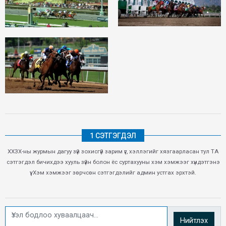
1 СЭТГЭГДЭЛ
ХХЗХ-ны журмын дагуу зүй зохисгүй зарим үг, хэллэгийг хязгаарласан тул ТА
сэтгэгдэл бичихдээ хууль зүйн болон ёс суртахууны хэм хэмжээг хүндэтгэнэ
үү. Хэм хэмжээг зөрчсөн сэтгэгдэлийг админ устгах эрхтэй.
Нийтлэх