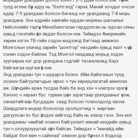
тулд өглөө бүр адуу нь “бэлтгэлд” гарна. Манай зочдыг очсон
өдөр 7-9 уралдаан болсон бөгөөд нэг уралдаанд 7-8 морь
уралдана. Энэ өдрийн хамгийн хурдан морины шагналыг
Нийслэлийн тэргүүн Мөнхбаясгалан гардуулсан нь хурсан олны
хувьд гэнэтийн үйл явдал болсон юм. Тиймдээ Америкийн
зарим нэгэн ТВ-гийн содон мэдээнд багтаад амжжээ.
Монголын уяачид харийн “шонтгор” нөхдийн хувьд яалт ч үгүй
сонин содон байлаа. Тэд Монгол наадамд морьд хэдэн
зуугаараа нэг дор уралдана гэдгийг төсөөлөхөд бэрх
байгаагаа нуугаагүй юм.
Энд уралдаан тун ч шударга болно. Ийм байлгахын тулд
зохион байгуулагчдын зүгээс ч тун хариуцлагатай ажиллах
аж. Шүүгчдийн өрөө тусдаа байх ба энд хэн ч нэвтрэх эрхгүй.
Хэнээс ч хараат бус гурван шүүгч зурагтаар уралдааныг үзэж,
санаатайгаар бусдадаа саад болсон тохиолдолд хасна.
Шаардлага өндөр болохоор оролцогчид ч маргаан
дагуулсан ёс бус үйлдэл хийгээд байх нь ховор гэнэ. Энэ мэт
уралдааны чамбай зохион байгуулалт манай нөхдийн хувьд
тун ч олзуурхууштай зүйл байсан. Тиймдээ ч “манайд ийм
байдаг бол мөн ч сайхнаа” хэмээн дор бүрнээ л бодоод